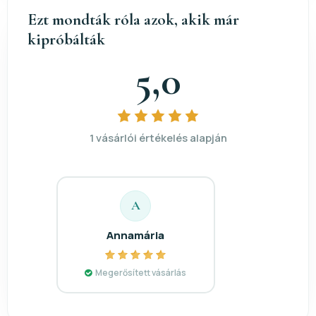
Ezt mondták róla azok, akik már
kipróbálták
5,0
1 vásárlói értékelés alapján
A
Annamária
Megerősített vásárlás