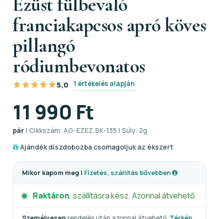
Ezüst fülbevaló
franciakapcsos apró köves
pillangó
ródiumbevonatos
1 értékelés alapján
5,0
11 990 Ft
pár
| Cikkszám: AG-EZEZ.SK-135 | Súly: 2g
Ajándék díszdobozba csomagoljuk az ékszert
Mikor kapom meg |
Fizetés, szállítás bővebben
Raktáron
, szállításra kész. Azonnal átvehető
Személyesen
rendelés után azonnal átvehető.
Térkép