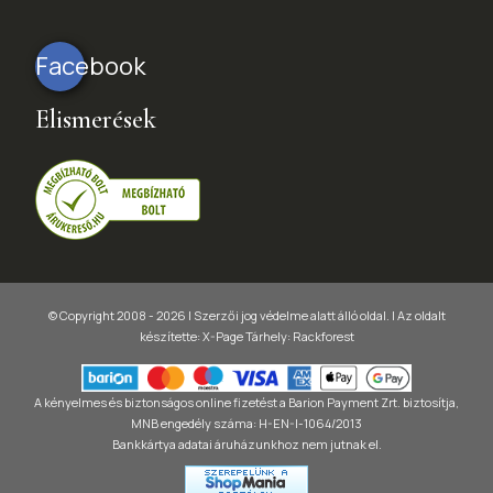
Facebook
Elismerések
© Copyright 2008 - 2026 | Szerzői jog védelme alatt álló oldal. |
Az oldalt
készítette:
X-Page
Tárhely: Rackforest
A kényelmes és biztonságos online fizetést a Barion Payment Zrt. biztosítja,
MNB engedély száma: H-EN-I-1064/2013
Bankkártya adatai áruházunkhoz nem jutnak el.