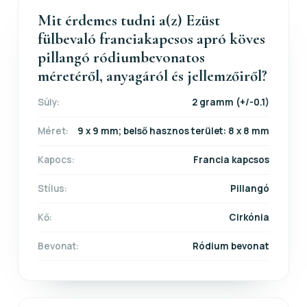
Mit érdemes tudni a(z) Ezüst
fülbevaló franciakapcsos apró köves
pillangó ródiumbevonatos
méretéről, anyagáról és jellemzőiről?
Súly:
2 gramm (+/-0.1)
Méret:
9 x 9 mm; belső hasznos terület: 8 x 8 mm
Kapocs:
Francia kapcsos
Stílus:
Pillangó
Kő:
Cirkónia
Bevonat:
Ródium bevonat