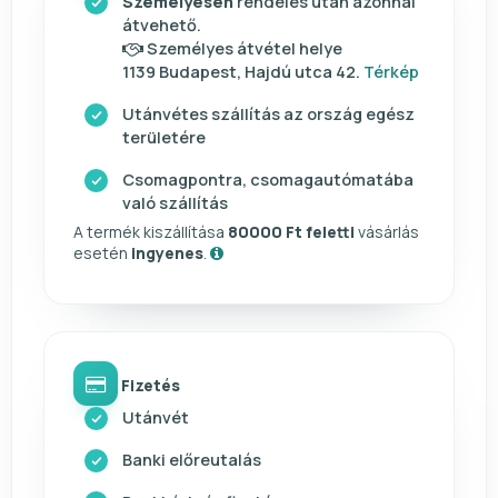
Személyesen
rendelés után azonnal
átvehető.
Személyes átvétel helye
1139 Budapest, Hajdú utca 42.
Térkép
Utánvétes szállítás az ország egész
területére
Csomagpontra, csomagautómatába
való szállítás
A termék kiszállítása
80000 Ft feletti
vásárlás
esetén
ingyenes
.
Fizetés
Utánvét
Banki előreutalás