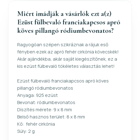
Miért imádják a vásárlók ezt a(z)
Ezüst fülbevaló franciakapcsos apró
köves pillangó ródiumbevonatos?
Ragyogóan szépen szikráznak a rájuk eső
fényben ezek az apró fehér cirkónia kövecskék!
Akár ajándékba, akár saját kiegészítőnek, ez a
kis ezüst fülbevaló tökéletes választás lehet!
Ezüst fülbevaló franciakapcsos apró köves
pillangó ródiumbevonatos
Anyaga: 925 ezüst
Bevonat: ródiumbevonatos
Díszítés mérete: 9 x 8 mm
Belső hasznos terület: 8 x 8 mm
Kő: fehér cirkónia
Súly: 2 g