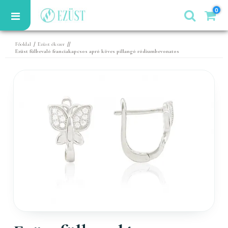
0
/
//
Főoldal
Ezüst ékszer
Ezüst fülbevaló franciakapcsos apró köves pillangó ródiumbevonatos