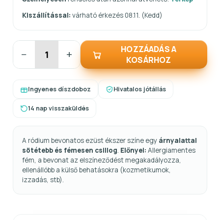
Kiszállítással:
várható érkezés 08.11. (Kedd)
HOZZÁADÁS A
−
+
KOSÁRHOZ
Ingyenes díszdoboz
Hivatalos jótállás
14 nap visszaküldés
A ródium bevonatos ezüst ékszer színe egy
árnyalattal
sötétebb és fémesen csillog
.
Előnyei:
Allergiamentes
fém, a bevonat az elszíneződést megakadályozza,
ellenállóbb a külső behatásokra (kozmetikumok,
izzadás, stb).