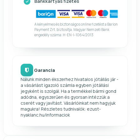
Bankkártyás fizetés
A kényelmes és biztonságos online fizetést a Barion
Payment Zrt. biztosítja. Magyar Nemzeti Bank
engedély száma: H-EN-I-1064/2013
Garancia
Nálunk minden ékszerhez hivatalos jótállás jár -
a vásárlást igazoló számla egyben jótállási
jegyként is szolgál. Ha a termékkel bármi gond
adódna, egyszerűen és gyorsan intézzük a
cserét vagy javítást. Vásárlóinkat nem hagyjuk
magukra! Részletes tudnivalók: ezust-
nyaklanc.hu/informaciok