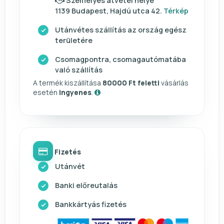
Személyes átvétel helye
1139 Budapest, Hajdú utca 42.
Térkép
Utánvétes szállítás az ország egész
területére
Csomagpontra, csomagautómatába
való szállítás
A termék kiszállítása
80000 Ft feletti
vásárlás
esetén
ingyenes
.
Fizetés
Utánvét
Banki előreutalás
Bankkártyás fizetés