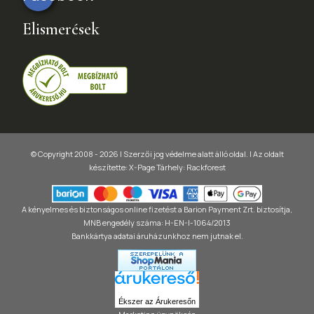
Elismerések
© Copyright 2008 - 2026 | Szerzői jog védelme alatt álló oldal. |
Az oldalt
készítette:
X-Page
Tárhely: Rackforest
A kényelmes és biztonságos online fizetést a Barion Payment Zrt. biztosítja,
MNB engedély száma: H-EN-I-1064/2013
Bankkártya adatai áruházunkhoz nem jutnak el.
Ékszer az Árukeresőn