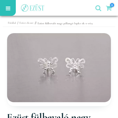
0
/
//
Főoldal
Ezüst ékszer
Ezüst fülbevaló nagy pillangó lepke ek-e-069
Ezüst fülbevaló nagy