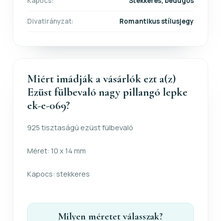
Kapocs:
Stekkeres, bedugós
Divatirányzat:
Romantikus stílusjegy
Miért imádják a vásárlók ezt a(z)
Ezüst fülbevaló nagy pillangó lepke
ek-e-069?
925 tisztaságú ezüst fülbevaló
Méret: 10 x 14 mm
Kapocs: stekkeres
Milyen méretet válasszak?