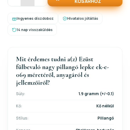
KOSÁRHOZ
Ingyenes díszdoboz
Hivatalos jótállás
14 nap visszaküldés
Mit érdemes tudni a(z) Ezüst
fülbevaló nagy pillangó lepke ek-e-
069 méretéről, anyagáról és
jellemzőiről?
Súly:
1.9 gramm (+/-0.1)
Kő:
Kő nélkül
Stílus:
Pillangó