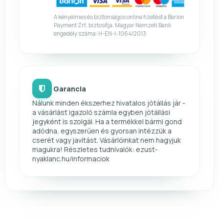
A kényelmes és biztonságos online fizetést a Barion
Payment Zrt. biztosítja. Magyar Nemzeti Bank
engedély száma: H-EN-I-1064/2013
Garancia
Nálunk minden ékszerhez hivatalos jótállás jár -
a vásárlást igazoló számla egyben jótállási
jegyként is szolgál. Ha a termékkel bármi gond
adódna, egyszerűen és gyorsan intézzük a
cserét vagy javítást. Vásárlóinkat nem hagyjuk
magukra! Részletes tudnivalók: ezust-
nyaklanc.hu/informaciok