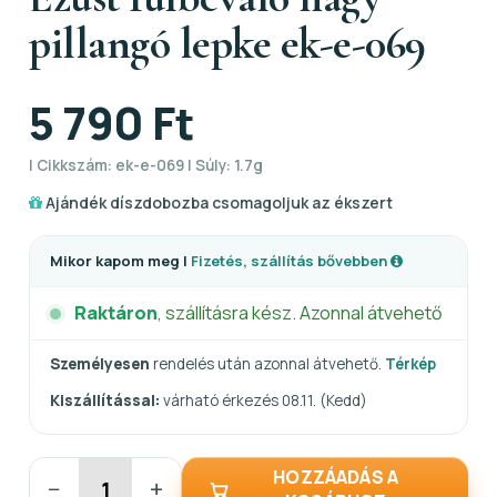
pillangó lepke ek-e-069
5 790 Ft
| Cikkszám: ek-e-069 | Súly: 1.7g
Ajándék díszdobozba csomagoljuk az ékszert
Mikor kapom meg |
Fizetés, szállítás bővebben
Raktáron
, szállításra kész. Azonnal átvehető
Személyesen
rendelés után azonnal átvehető.
Térkép
Kiszállítással:
várható érkezés 08.11. (Kedd)
HOZZÁADÁS A
−
+