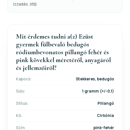
izzadás, stb).
Mit érdemes tudni a(z) Ezüst
gyermek fülbevaló bedugós
ródiumbevonatos pillangó fehér és
pink kövekkel méretéről, anyagáról
és jellemzőiről?
Kapocs:
Stekkeres, bedugós
Súly:
1 gramm (+/-0.1)
Stílus:
Pillangó
Kő:
Cirkónia
Szín:
pink-fehér