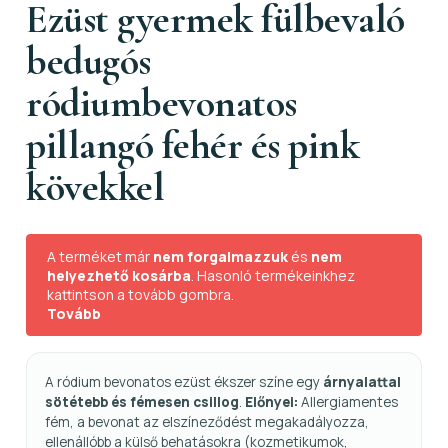
Ezüst gyermek fülbevaló
bedugós
ródiumbevonatos
pillangó fehér és pink
kövekkel
A terméket már
nem forgalmazzuk
és
nem
helyezhető kosárba
. Hasonló termékeinkhez
kattintson a tovább gombra.
Tovább
A ródium bevonatos ezüst ékszer színe egy
árnyalattal
sötétebb és fémesen csillog
.
Előnyei:
Allergiamentes
fém, a bevonat az elszíneződést megakadályozza,
ellenállóbb a külső behatásokra (kozmetikumok,