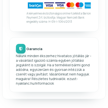
A kényelmes és biztonságos online fizetést a Barion
Payment Zrt. biztosítja. Magyar Nemzeti Bank
engedély száma: H-EN-I-1064/2013
Garancia
Nálunk minden ékszerhez hivatalos jótállás jár -
a vásárlást igazoló számla egyben jótállási
jegyként is szolgál. Ha a termékkel bármi gond
adódna, egyszerűen és gyorsan intézzük a
cserét vagy javítást. Vásárlóinkat nem hagyjuk
magukra! Részletes tudnivalók: ezust-
nyaklanc.hu/informaciok