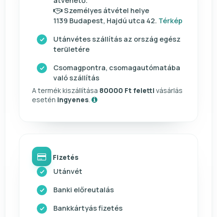
átvehető.
Személyes átvétel helye
1139 Budapest, Hajdú utca 42.
Térkép
Utánvétes szállítás az ország egész
területére
Csomagpontra, csomagautómatába
való szállítás
A termék kiszállítása
80000 Ft feletti
vásárlás
esetén
ingyenes
.
Fizetés
Utánvét
Banki előreutalás
Bankkártyás fizetés