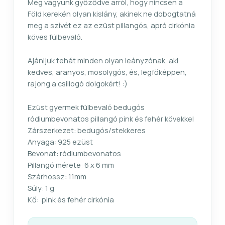
Meg vagyunk győződve arról, hogy nincsen a
Föld kerekén olyan kislány, akinek ne dobogtatná
meg a szívét ez az ezüst pillangós, apró cirkónia
köves fülbevaló.
Ajánljuk tehát minden olyan leányzónak, aki
kedves, aranyos, mosolygós, és, legfőképpen,
rajong a csillogó dolgokért! :)
Ezüst gyermek fülbevaló bedugós
ródiumbevonatos pillangó pink és fehér kövekkel
Zárszerkezet: bedugós/stekkeres
Anyaga: 925 ezüst
Bevonat: ródiumbevonatos
Pillangó mérete: 6 x 6 mm
Szárhossz: 11mm
Súly: 1 g
Kő: pink és fehér cirkónia