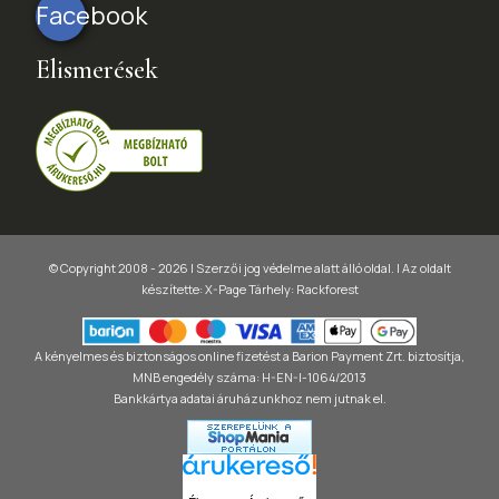
Facebook
Elismerések
© Copyright 2008 - 2026 | Szerzői jog védelme alatt álló oldal. |
Az oldalt
készítette:
X-Page
Tárhely: Rackforest
A kényelmes és biztonságos online fizetést a Barion Payment Zrt. biztosítja,
MNB engedély száma: H-EN-I-1064/2013
Bankkártya adatai áruházunkhoz nem jutnak el.