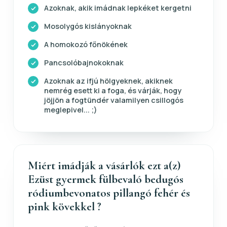
Azoknak, akik imádnak lepkéket kergetni
Mosolygós kislányoknak
A homokozó főnökének
Pancsolóbajnokoknak
Azoknak az ifjú hölgyeknek, akiknek
nemrég esett ki a foga, és várják, hogy
jöjjön a fogtündér valamilyen csillogós
meglepivel... ;)
Miért imádják a vásárlók ezt a(z)
Ezüst gyermek fülbevaló bedugós
ródiumbevonatos pillangó fehér és
pink kövekkel ?