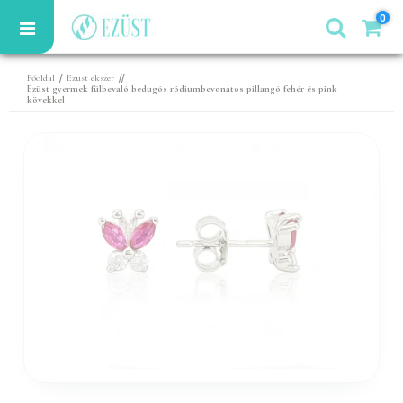
0
/
//
Főoldal
Ezüst ékszer
Ezüst gyermek fülbevaló bedugós ródiumbevonatos pillangó fehér és pink
kövekkel