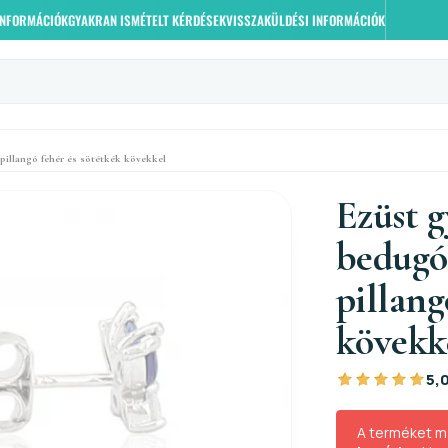
 INFORMÁCIÓK
GYAKRAN ISMÉTELT KÉRDÉSEK
VISSZAKÜLDÉSI INFORMÁCIÓK
illangó fehér és sötétkék kövekkel
Ezüst 
bedugó
pillang
kövekk
5,
A terméket m