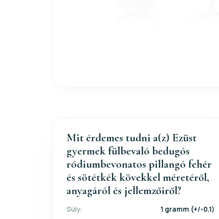
Mit érdemes tudni a(z) Ezüst
gyermek fülbevaló bedugós
ródiumbevonatos pillangó fehér
és sötétkék kövekkel méretéről,
anyagáról és jellemzőiről?
Súly:
1 gramm (+/-0.1)