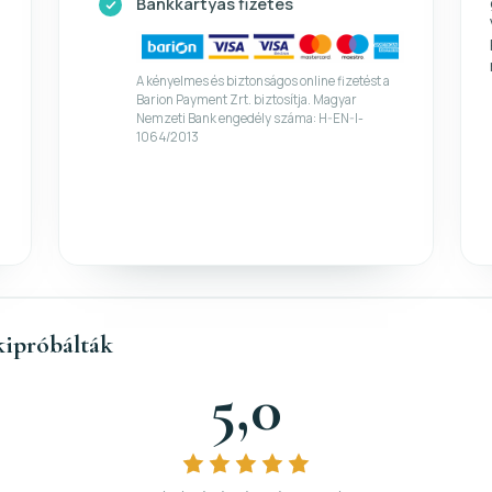
Bankkártyás fizetés
A kényelmes és biztonságos online fizetést a
Barion Payment Zrt. biztosítja. Magyar
Nemzeti Bank engedély száma: H-EN-I-
1064/2013
kipróbálták
5,0