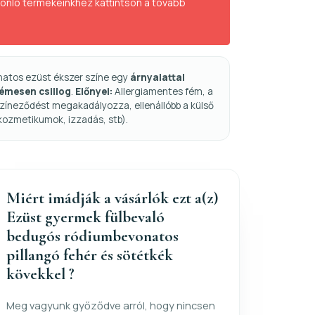
sonló termékeinkhez kattintson a tovább
natos ezüst ékszer színe egy
árnyalattal
fémesen csillog
.
Előnyei:
Allergiamentes fém, a
zíneződést megakadályozza, ellenállóbb a külső
kozmetikumok, izzadás, stb).
Miért imádják a vásárlók ezt a(z)
Ezüst gyermek fülbevaló
bedugós ródiumbevonatos
pillangó fehér és sötétkék
kövekkel ?
Meg vagyunk győződve arról, hogy nincsen