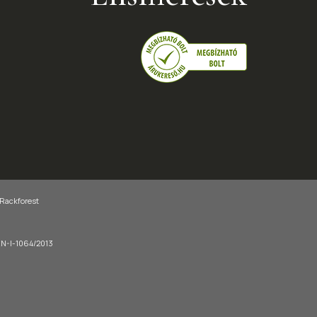
 Rackforest
-EN-I-1064/2013