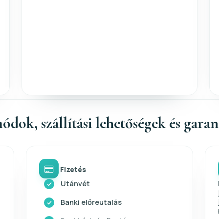
ódok, szállítási lehetőségek és gara
Fizetés
Utánvét
Banki előreutalás