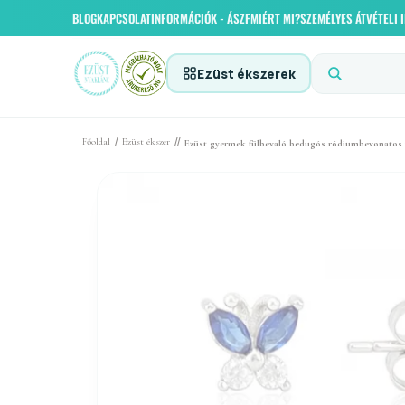
BLOG
KAPCSOLAT
INFORMÁCIÓK - ÁSZF
MIÉRT MI?
SZEMÉLYES ÁTVÉTELI
Ezüst ékszerek
/
//
Főoldal
Ezüst ékszer
Ezüst gyermek fülbevaló bedugós ródiumbevonatos p