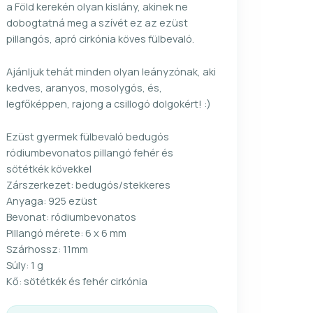
a Föld kerekén olyan kislány, akinek ne
dobogtatná meg a szívét ez az ezüst
pillangós, apró cirkónia köves fülbevaló.
Ajánljuk tehát minden olyan leányzónak, aki
kedves, aranyos, mosolygós, és,
legfőképpen, rajong a csillogó dolgokért! :)
Ezüst gyermek fülbevaló bedugós
ródiumbevonatos pillangó fehér és
sötétkék kövekkel
Zárszerkezet: bedugós/stekkeres
Anyaga: 925 ezüst
Bevonat: ródiumbevonatos
Pillangó mérete: 6 x 6 mm
Szárhossz: 11mm
Súly: 1 g
Kő: sötétkék és fehér cirkónia