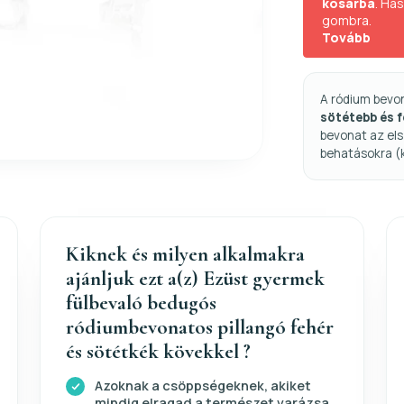
kosárba
. Ha
gombra.
Tovább
A ródium bevo
sötétebb és 
bevonat az els
behatásokra (
Kiknek és milyen alkalmakra
ajánljuk ezt a(z) Ezüst gyermek
fülbevaló bedugós
ródiumbevonatos pillangó fehér
és sötétkék kövekkel ?
Azoknak a csöppségeknek, akiket
mindig elragad a természet varázsa