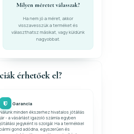
Milyen méretet válasszak?
Ha nem jó a méret, akkor
visszavesszük a terméket és
választhatsz másikat, vagy küldünk
nagyobbat.
nciák érhetőek el?
Garancia
Nálunk minden ékszerhez hivatalos jótállás
jár - a vásárlást igazoló számla egyben
jótállási jegyként is szolgál. Ha a termékkel
bármi gond adódna, egyszerűen és