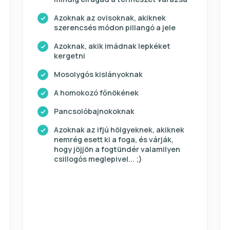
Azoknak az ovisoknak, akiknek
szerencsés módon pillangó a jele
Azoknak, akik imádnak lepkéket
kergetni
Mosolygós kislányoknak
A homokozó főnökének
Pancsolóbajnokoknak
Azoknak az ifjú hölgyeknek, akiknek
nemrég esett ki a foga, és várják,
hogy jöjjön a fogtündér valamilyen
csillogós meglepivel... ;)