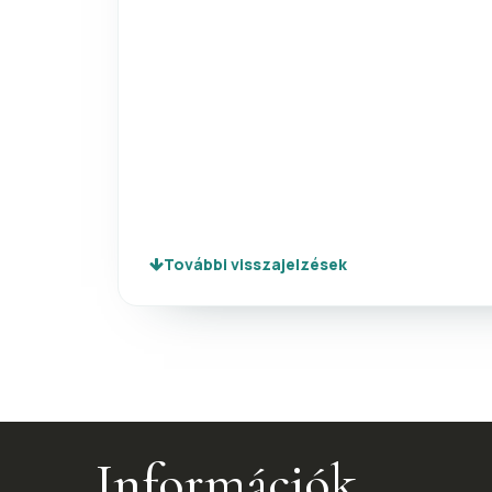
További visszajelzések
Információk