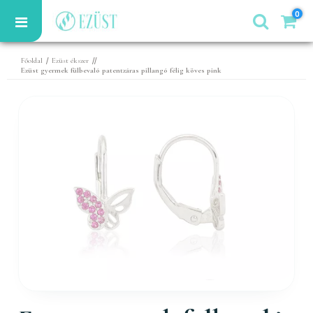
0
/
//
Főoldal
Ezüst ékszer
Ezüst gyermek fülbevaló patentzáras pillangó félig köves pink