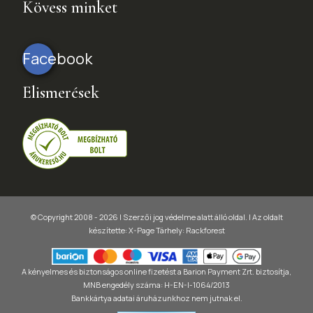
Kövess minket
Facebook
Elismerések
© Copyright 2008 - 2026 | Szerzői jog védelme alatt álló oldal. |
Az oldalt
készítette:
X-Page
Tárhely: Rackforest
A kényelmes és biztonságos online fizetést a Barion Payment Zrt. biztosítja,
MNB engedély száma: H-EN-I-1064/2013
Bankkártya adatai áruházunkhoz nem jutnak el.