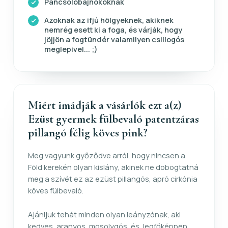
Pancsolóbajnokoknak
Azoknak az ifjú hölgyeknek, akiknek
nemrég esett ki a foga, és várják, hogy
jöjjön a fogtündér valamilyen csillogós
meglepivel... ;)
Miért imádják a vásárlók ezt a(z)
Ezüst gyermek fülbevaló patentzáras
pillangó félig köves pink?
Meg vagyunk győződve arról, hogy nincsen a
Föld kerekén olyan kislány, akinek ne dobogtatná
meg a szívét ez az ezüst pillangós, apró cirkónia
köves fülbevaló.
Ajánljuk tehát minden olyan leányzónak, aki
kedves, aranyos, mosolygós, és, legfőképpen,