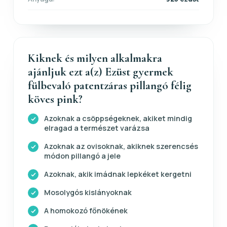
Kiknek és milyen alkalmakra
ajánljuk ezt a(z) Ezüst gyermek
fülbevaló patentzáras pillangó félig
köves pink?
Azoknak a csöppségeknek, akiket mindig
elragad a természet varázsa
Azoknak az ovisoknak, akiknek szerencsés
módon pillangó a jele
Azoknak, akik imádnak lepkéket kergetni
Mosolygós kislányoknak
A homokozó főnökének