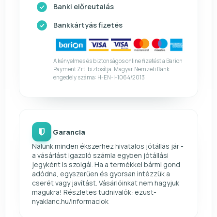
Banki előreutalás
Bankkártyás fizetés
A kényelmes és biztonságos online fizetést a Barion
Payment Zrt. biztosítja. Magyar Nemzeti Bank
engedély száma: H-EN-I-1064/2013
Garancia
Nálunk minden ékszerhez hivatalos jótállás jár -
a vásárlást igazoló számla egyben jótállási
jegyként is szolgál. Ha a termékkel bármi gond
adódna, egyszerűen és gyorsan intézzük a
cserét vagy javítást. Vásárlóinkat nem hagyjuk
magukra! Részletes tudnivalók: ezust-
nyaklanc.hu/informaciok