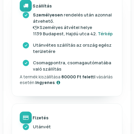
Szállítás
Személyesen
rendelés után azonnal
átvehető.
Személyes átvétel helye
1139 Budapest, Hajdú utca 42.
Térkép
Utánvétes szállítás az ország egész
területére
Csomagpontra, csomagautómatába
való szállítás
A termék kiszállítása
80000 Ft feletti
vásárlás
esetén
ingyenes
.
Fizetés
Utánvét