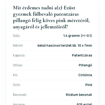
Mit érdemes tudni a(z) Ezüst
gyermek fülbevaló patentzáras
pillangó félig köves pink méretéről,
anyagáról és jellemzőiről?
Súly:
1.4 gramm (+/-0.1)
Méret:
belső hasznos terület kb. 10 x 7mm
Kapocs:
Patentzáras
Stílus:
Pillangó
Kő:
Cirkónia
Szín:
Pink
Bevonat:
Ródium bevonat
Anyaga:
925 ezüst