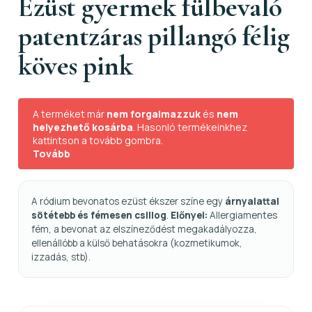
Ezüst gyermek fülbevaló
patentzáras pillangó félig
köves pink
A terméket már
nem forgalmazzuk
és
nem
helyezhető kosárba
. Hasonló termékeinkhez
kattintson a tovább gombra.
Tovább
A ródium bevonatos ezüst ékszer színe egy
árnyalattal
sötétebb és fémesen csillog
.
Előnyei:
Allergiamentes
fém, a bevonat az elszíneződést megakadályozza,
ellenállóbb a külső behatásokra (kozmetikumok,
izzadás, stb).