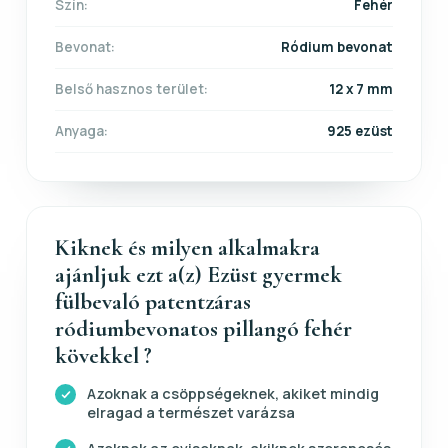
Szín:
Fehér
Bevonat:
Ródium bevonat
Belső hasznos terület:
12 x 7 mm
Anyaga:
925 ezüst
Kiknek és milyen alkalmakra
ajánljuk ezt a(z) Ezüst gyermek
fülbevaló patentzáras
ródiumbevonatos pillangó fehér
kövekkel ?
Azoknak a csöppségeknek, akiket mindig
elragad a természet varázsa