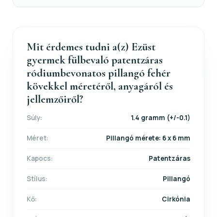
Mit érdemes tudni a(z) Ezüst
gyermek fülbevaló patentzáras
ródiumbevonatos pillangó fehér
kövekkel méretéről, anyagáról és
jellemzőiről?
Súly:
1.4 gramm (+/-0.1)
Méret:
Pillangó mérete: 6 x 6 mm
Kapocs:
Patentzáras
Stílus:
Pillangó
Kő:
Cirkónia