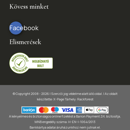
Kövess minket
Facebook
Elismerések
© Copyright 2008 - 2026 | Szerzői jog védelme alatt álló oldal. |
Az oldalt
készítette:
X-Page
Tárhely: Rackforest
A kényelmes és biztonságos online fizetést a Barion Payment Zrt. biztosítja,
MNB engedély száma: H-EN-I-1064/2013
Bankkártya adatai áruházunkhoz nem jutnak el.