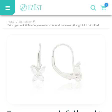
0
/
//
Főoldal
Ezüst ékszer
Ezüst gyermek fülbevaló patentzáras ródiumbevonatos pillangó fehér kövekkel