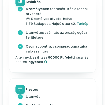
Szállítás
Személyesen
rendelés után azonnal
átvehető.
Személyes átvétel helye
1139 Budapest, Hajdú utca 42.
Térkép
Utánvétes szállítás az ország egész
területére
Csomagpontra, csomagautómatába
való szállítás
A termék kiszállítása
80000 Ft feletti
vásárlás
esetén
ingyenes
.
Fizetés
Utánvét