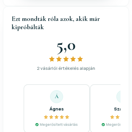
Ezt mondták róla azok, akik már
kipróbálták
5,0
2 vásárlói értékelés alapján
Á
S
Ágnes
Szabina
Megerősített vásárlás
Megerősített v