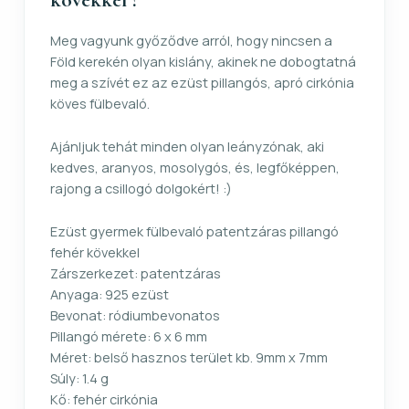
Meg vagyunk győződve arról, hogy nincsen a
Föld kerekén olyan kislány, akinek ne dobogtatná
meg a szívét ez az ezüst pillangós, apró cirkónia
köves fülbevaló.
Ajánljuk tehát minden olyan leányzónak, aki
kedves, aranyos, mosolygós, és, legfőképpen,
rajong a csillogó dolgokért! :)
Ezüst gyermek fülbevaló patentzáras pillangó
fehér kövekkel
Zárszerkezet: patentzáras
Anyaga: 925 ezüst
Bevonat: ródiumbevonatos
Pillangó mérete: 6 x 6 mm
Méret: belső hasznos terület kb. 9mm x 7mm
Súly: 1.4 g
Kő: fehér cirkónia