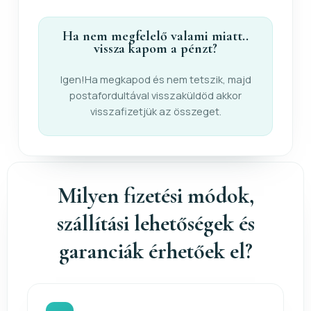
Ha nem megfelelő valami miatt..
vissza kapom a pénzt?
Igen!Ha megkapod és nem tetszik, majd
postafordultával visszaküldöd akkor
visszafizetjük az összeget.
Milyen fizetési módok,
szállítási lehetőségek és
garanciák érhetőek el?