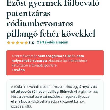
Ezüst gyermek fülbevaló
patentzáras
ródiumbevonatos
pillangó fehér kövekkel
2 értékelés alapján
5,0
A terméket már
nem forgalmazzuk
és
nem
helyezhető kosárba
. Hasonló termékeinkhez
kattintson a tovább gombra.
Tovább
A ródium bevonatos ezüst ékszer színe egy
árnyalattal
sötétebb és fémesen csillog
.
Előnyei:
Allergiamentes
fém, a bevonat az elszíneződést megakadályozza,
ellenállóbb a külső behatásokra (kozmetikumok,
izzadás, stb).