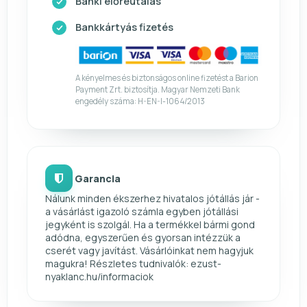
Banki előreutalás
Bankkártyás fizetés
A kényelmes és biztonságos online fizetést a Barion
Payment Zrt. biztosítja. Magyar Nemzeti Bank
engedély száma: H-EN-I-1064/2013
Garancia
Nálunk minden ékszerhez hivatalos jótállás jár -
a vásárlást igazoló számla egyben jótállási
jegyként is szolgál. Ha a termékkel bármi gond
adódna, egyszerűen és gyorsan intézzük a
cserét vagy javítást. Vásárlóinkat nem hagyjuk
magukra! Részletes tudnivalók: ezust-
nyaklanc.hu/informaciok