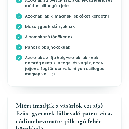
Azoknak az ovisoknak, akiknek szerencsés
módon pillangó a jele
Azoknak, akik imádnak lepkéket kergetni
Mosolygós kislányoknak
A homokozó főnökének
Pancsolóbajnokoknak
Azoknak az ifjú hölgyeknek, akiknek
nemrég esett ki a foga, és várják, hogy
jöjjön a fogtündér valamilyen csillogós
meglepivel... ;)
Miért imádják a vásárlók ezt a(z)
Ezüst gyermek fülbevaló patentzáras
ródiumbevonatos pillangó fehér
kövekkel ?