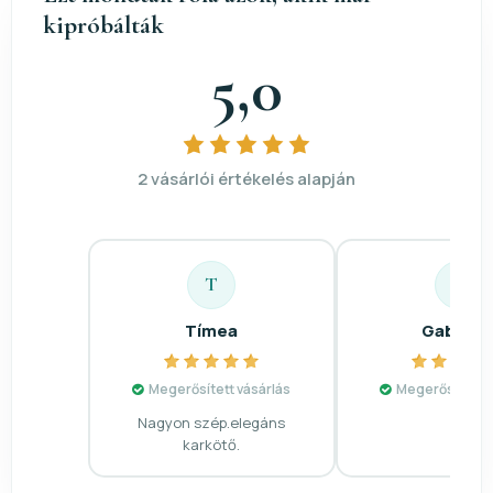
kipróbálták
5,0
2 vásárlói értékelés alapján
T
G
Tímea
Gabriell
Megerősített vásárlás
Megerősített v
Nagyon szép.elegáns
karkötő.