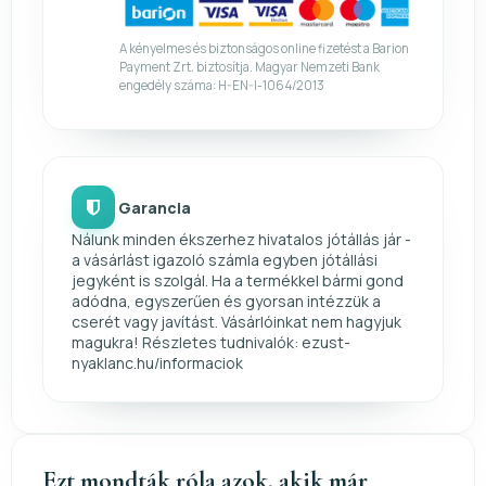
A kényelmes és biztonságos online fizetést a Barion
Payment Zrt. biztosítja. Magyar Nemzeti Bank
engedély száma: H-EN-I-1064/2013
Garancia
Nálunk minden ékszerhez hivatalos jótállás jár -
a vásárlást igazoló számla egyben jótállási
jegyként is szolgál. Ha a termékkel bármi gond
adódna, egyszerűen és gyorsan intézzük a
cserét vagy javítást. Vásárlóinkat nem hagyjuk
magukra! Részletes tudnivalók: ezust-
nyaklanc.hu/informaciok
Ezt mondták róla azok, akik már