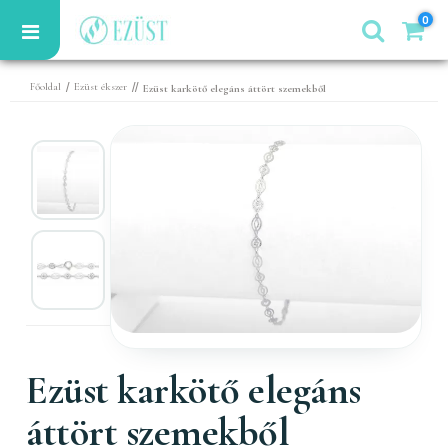
0
/
//
Főoldal
Ezüst ékszer
Ezüst karkötő elegáns áttört szemekből
Ezüst karkötő elegáns
áttört szemekből