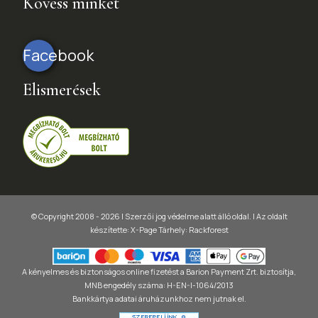
Kövess minket
Facebook
Elismerések
© Copyright 2008 - 2026 | Szerzői jog védelme alatt álló oldal. |
Az oldalt
készítette:
X-Page
Tárhely: Rackforest
A kényelmes és biztonságos online fizetést a Barion Payment Zrt. biztosítja,
MNB engedély száma: H-EN-I-1064/2013
Bankkártya adatai áruházunkhoz nem jutnak el.