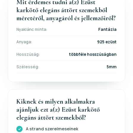
Mit érdemes tudni a(z) Ezüst
karkötő elegáns áttört szemekből
méretéről, anyagáról és jellemzőiről?
Nyaklánc minta:
Fantázia
Anyaga:
925 ezüst
Hosszúság:
többféle hosszúságban
Szélesség:
5mm
Kiknek és milyen alkalmakra
ajánljuk ezt a(z) Ezüst karkötő
elegáns áttört szemekből?
A strand szerelmeseinek