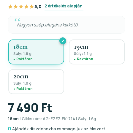
2 értékelés alapján
5,0
Nagyon szép.elegáns karkötő.
18cm
19cm
Súly: 1.6 g
Súly: 1.7 g
Raktáron
Raktáron
20cm
Súly: 1.8 g
Raktáron
7 490 Ft
18cm
| Cikkszám: AG-EZEZ.EK-714 | Súly: 1.6g
Ajándék díszdobozba csomagoljuk az ékszert