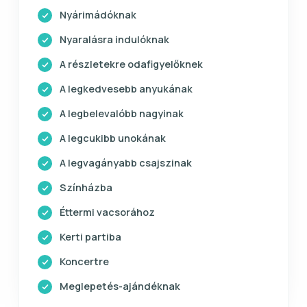
Nyárimádóknak
Nyaralásra indulóknak
A részletekre odafigyelőknek
A legkedvesebb anyukának
A legbelevalóbb nagyinak
A legcukibb unokának
A legvagányabb csajszinak
Színházba
Éttermi vacsorához
Kerti partiba
Koncertre
Meglepetés-ajándéknak