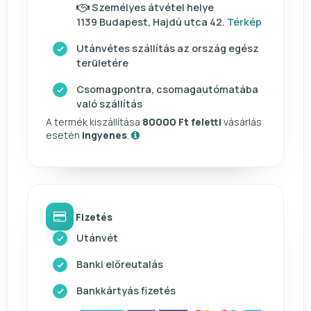
Személyes átvétel helye
1139 Budapest, Hajdú utca 42.
Térkép
Utánvétes szállítás az ország egész
területére
Csomagpontra, csomagautómatába
való szállítás
A termék kiszállítása
80000 Ft feletti
vásárlás
esetén
ingyenes
.
Fizetés
Utánvét
Banki előreutalás
Bankkártyás fizetés