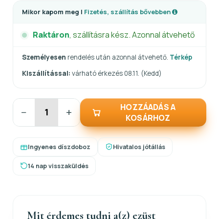
Mikor kapom meg |
Fizetés, szállítás bővebben
Raktáron
, szállításra kész. Azonnal átvehető
Személyesen
rendelés után azonnal átvehető.
Térkép
Kiszállítással:
várható érkezés 08.11. (Kedd)
HOZZÁADÁS A
−
+
KOSÁRHOZ
Ingyenes díszdoboz
Hivatalos jótállás
14 nap visszaküldés
Mit érdemes tudni a(z) ezüst