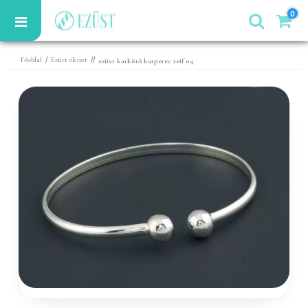
0
/
//
Főoldal
Ezüst ékszer
ezüst karkötő karperec reif 04