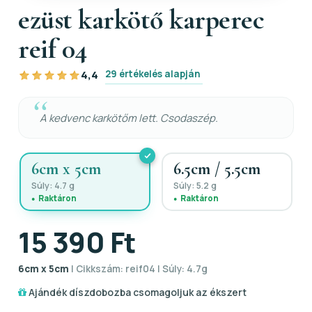
ezüst karkötő karperec
reif 04
29 értékelés alapján
4,4
A kedvenc karkötőm lett. Csodaszép.
6cm x 5cm
6.5cm / 5.5cm
Súly: 4.7 g
Súly: 5.2 g
Raktáron
Raktáron
15 390 Ft
6cm x 5cm
| Cikkszám: reif04 | Súly: 4.7g
Ajándék díszdobozba csomagoljuk az ékszert