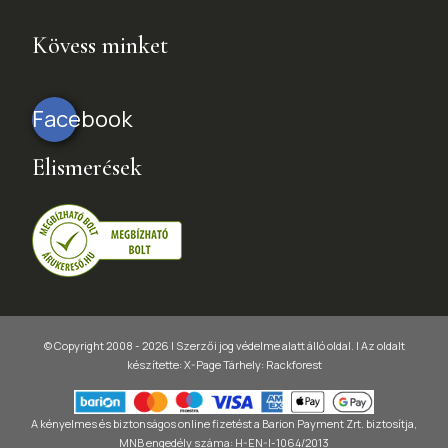
Kövess minket
Facebook
Elismerések
© Copyright 2008 - 2026 | Szerzői jog védelme alatt álló oldal. |
Az oldalt
készítette:
X-Page
Tárhely: Rackforest
A kényelmes és biztonságos online fizetést a Barion Payment Zrt. biztosítja,
MNB engedély száma: H-EN-I-1064/2013