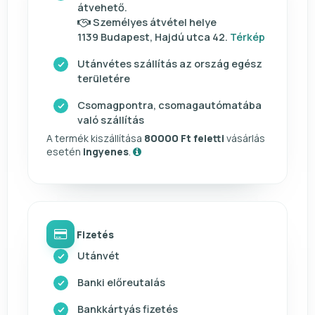
átvehető.
Személyes átvétel helye
1139 Budapest, Hajdú utca 42.
Térkép
Utánvétes szállítás az ország egész
területére
Csomagpontra, csomagautómatába
való szállítás
A termék kiszállítása
80000 Ft feletti
vásárlás
esetén
ingyenes
.
Fizetés
Utánvét
Banki előreutalás
Bankkártyás fizetés