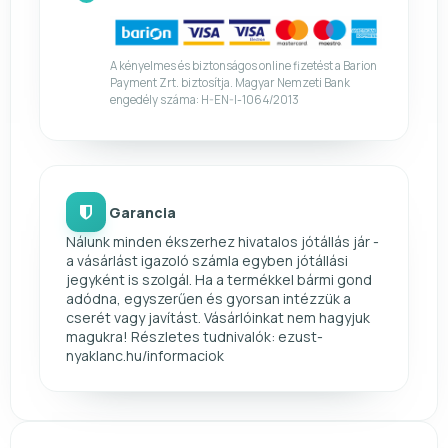
A kényelmes és biztonságos online fizetést a Barion
Payment Zrt. biztosítja. Magyar Nemzeti Bank
engedély száma: H-EN-I-1064/2013
Garancia
Nálunk minden ékszerhez hivatalos jótállás jár -
a vásárlást igazoló számla egyben jótállási
jegyként is szolgál. Ha a termékkel bármi gond
adódna, egyszerűen és gyorsan intézzük a
cserét vagy javítást. Vásárlóinkat nem hagyjuk
magukra! Részletes tudnivalók: ezust-
nyaklanc.hu/informaciok