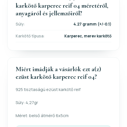
karkötő karperec reif 04 méretéről,
anyagáról és jellemzőiről?
Súly:
4.27 gramm (+/-0.1)
Karkötő típusa:
Karperec, merev karkötő
Miért imádják a vásárlók ezt a(z)
ezüst karkötő karperec reif 04?
925 tisztaságú ezüst karkötő reif
Súly: 4,27gr
Méret: belső átmérő 6x5cm