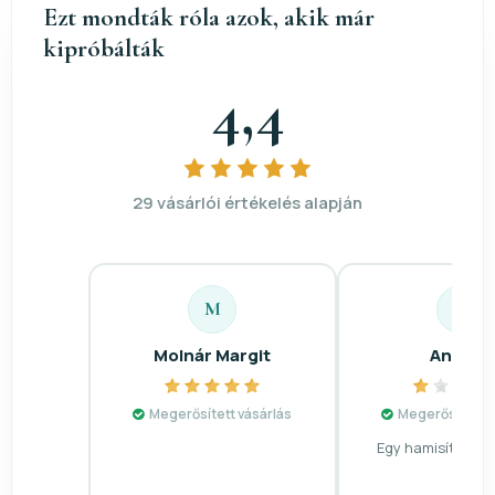
Ezt mondták róla azok, akik már
kipróbálták
4,4
29 vásárlói értékelés alapján
M
A
Molnár Margit
Andrea
Megerősített vásárlás
Megerősített v
Egy hamisítvány 