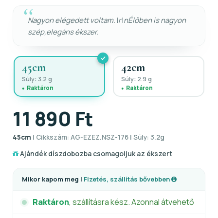
Nagyon elégedett voltam.\r\nÉlőben is nagyon
szép,elegáns ékszer.
45cm
42cm
Súly: 3.2 g
Súly: 2.9 g
Raktáron
Raktáron
11 890 Ft
45cm
| Cikkszám: AG-EZEZ.NSZ-176 | Súly: 3.2g
Ajándék díszdobozba csomagoljuk az ékszert
Mikor kapom meg |
Fizetés, szállítás bővebben
Raktáron
, szállításra kész. Azonnal átvehető