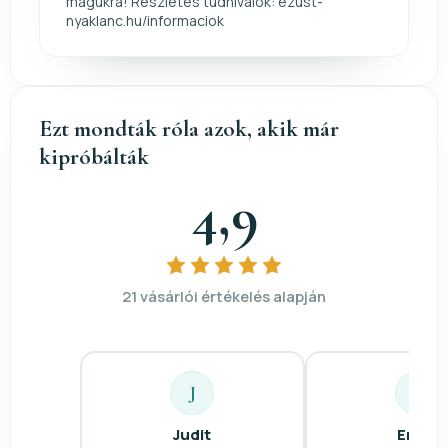
magukra! Részletes tudnivalók: ezust-
nyaklanc.hu/informaciok
Ezt mondták róla azok, akik már
kipróbálták
4,9
21 vásárlói értékelés alapján
J
E
Judit
Enikő