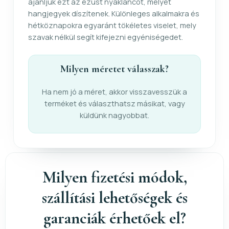
ajánljuk ezt az ezüst nyakláncot, melyet
hangjegyek díszítenek. Különleges alkalmakra és
hétköznapokra egyaránt tökéletes viselet, mely
szavak nélkül segít kifejezni egyéniségedet.
Milyen méretet válasszak?
Ha nem jó a méret, akkor visszavesszük a
terméket és választhatsz másikat, vagy
küldünk nagyobbat.
Milyen fizetési módok,
szállítási lehetőségek és
garanciák érhetőek el?