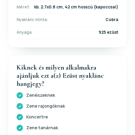
Méret:
kb. 2.7x0.8 cm, 42 cm hosszú (kapoccsal)
Nyaklánc minta:
Cobra
Anyaga:
925 ezüst
Kiknek és milyen alkalmakra
ajánljuk ezt a(z) Ezüst nyaklánc
hangjegy?
Zenészeknek
Zene rajongóknak
Koncertre
Zene tanárnak