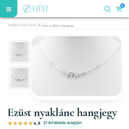
0
/
//
Főoldal
Ezüst ékszer
Ezüst nyaklánc hangjegy
Ezüst nyaklánc hangjegy
21 értékelés alapján
4,9