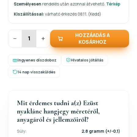
Személyesen
rendelés után azonnal átvehető.
Térkép
Kiszállítással:
várható érkezés 08.11. (Kedd)
HOZZÁADÁS A
−
+
KOSÁRHOZ
Ingyenes díszdoboz
Hivatalos jótállás
14 nap visszaküldés
Mit érdemes tudni a(z) Ezüst
nyaklánc hangjegy méretéről,
anyagáról és jellemzőiről?
Súly:
2.8 gramm (+/-0.1)