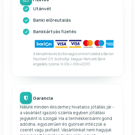
Utánvét
Banki előreutalás
Bankkártyás fizetés
A kényelmes és biztonságos online fizetést a Barion
Payment Zrt. biztosítja. Magyar Nemzeti Bank
engedély száma: H-EN-I-1064/2013
Garancia
Nálunk minden ékszerhez hivatalos jótállás jár -
a vásárlást igazoló számla egyben jótállási
jegyként is szolgál. Ha a termékkel bármi gond
adódna, egyszerűen és gyorsan intézzük a
cserét vagy javítást. Vásárlóinkat nem hagyjuk