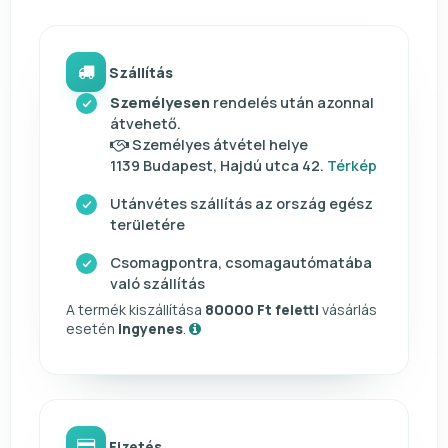
Szállítás
Személyesen
rendelés után azonnal
átvehető.
Személyes átvétel helye
1139 Budapest, Hajdú utca 42.
Térkép
Utánvétes szállítás az ország egész
területére
Csomagpontra, csomagautómatába
való szállítás
A termék kiszállítása
80000 Ft feletti
vásárlás
esetén
ingyenes
.
Fizetés