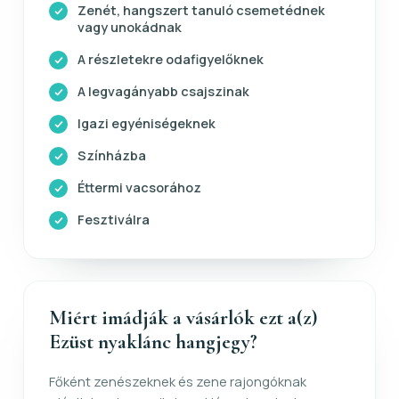
Zenét, hangszert tanuló csemetédnek
vagy unokádnak
A részletekre odafigyelőknek
A legvagányabb csajszinak
Igazi egyéniségeknek
Színházba
Éttermi vacsorához
Fesztiválra
Miért imádják a vásárlók ezt a(z)
Ezüst nyaklánc hangjegy?
Főként zenészeknek és zene rajongóknak