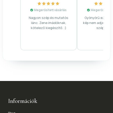
Megerősített vásárlás
Megerősített v
Nagyon szép és mutatós
Gyönyörű ez a nya
lánc. Zene imádóknak,
kép nem adja vissz
kötelező kiegészítő. :)
szépségét
Információk