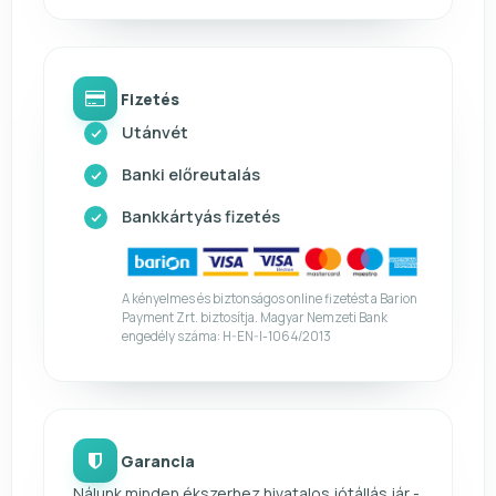
Fizetés
Utánvét
Banki előreutalás
Bankkártyás fizetés
A kényelmes és biztonságos online fizetést a Barion
Payment Zrt. biztosítja. Magyar Nemzeti Bank
engedély száma: H-EN-I-1064/2013
Garancia
Nálunk minden ékszerhez hivatalos jótállás jár -