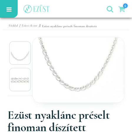
0
/
//
Főoldal
Ezüst ékszer
Ezüst nyaklánc préselt finoman díszített
Ezüst nyaklánc préselt
finoman díszített