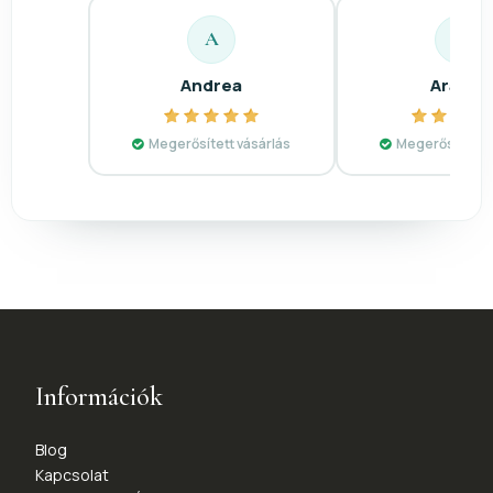
A
A
Andrea
Aranka
Megerősített vásárlás
Megerősített v
Információk
Blog
Kapcsolat