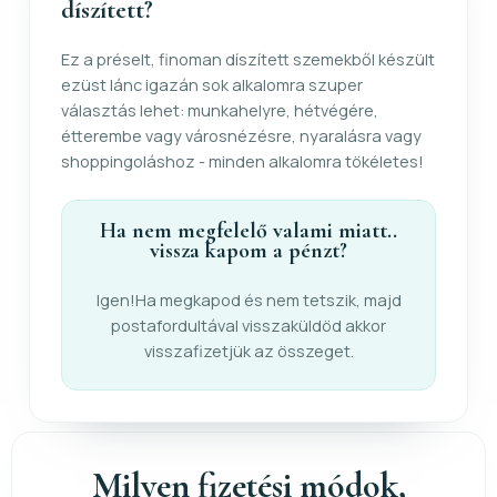
díszített?
Ez a préselt, finoman díszített szemekből készült
ezüst lánc igazán sok alkalomra szuper
választás lehet: munkahelyre, hétvégére,
étterembe vagy városnézésre, nyaralásra vagy
shoppingoláshoz - minden alkalomra tökéletes!
Ha nem megfelelő valami miatt..
vissza kapom a pénzt?
Igen!Ha megkapod és nem tetszik, majd
postafordultával visszaküldöd akkor
visszafizetjük az összeget.
Milyen fizetési módok,