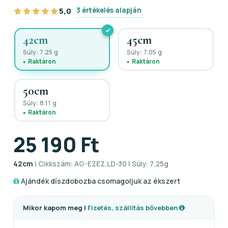
3 értékelés alapján
5,0
42cm
45cm
Súly: 7.25 g
Súly: 7.05 g
Raktáron
Raktáron
50cm
Súly: 8.11 g
Raktáron
25 190 Ft
42cm
| Cikkszám: AG-EZEZ.LD-30 | Súly: 7.25g
Ajándék díszdobozba csomagoljuk az ékszert
Mikor kapom meg |
Fizetés, szállítás bővebben