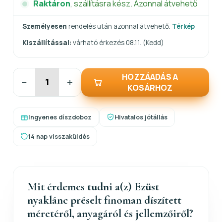
Raktáron
, szállításra kész. Azonnal átvehető
Személyesen
rendelés után azonnal átvehető.
Térkép
Kiszállítással:
várható érkezés 08.11. (Kedd)
HOZZÁADÁS A
−
+
KOSÁRHOZ
Ingyenes díszdoboz
Hivatalos jótállás
14 nap visszaküldés
Mit érdemes tudni a(z) Ezüst
nyaklánc préselt finoman díszített
méretéről, anyagáról és jellemzőiről?