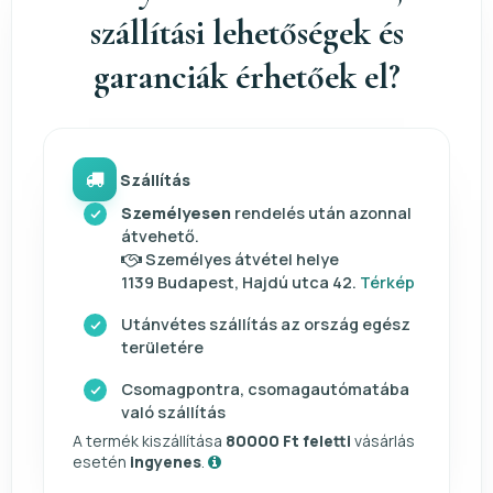
szállítási lehetőségek és
garanciák érhetőek el?
Szállítás
Személyesen
rendelés után azonnal
átvehető.
Személyes átvétel helye
1139 Budapest, Hajdú utca 42.
Térkép
Utánvétes szállítás az ország egész
területére
Csomagpontra, csomagautómatába
való szállítás
A termék kiszállítása
80000 Ft feletti
vásárlás
esetén
ingyenes
.