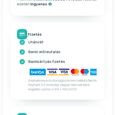
esetén
ingyenes
.
Fizetés
Utánvét
Banki előreutalás
Bankkártyás fizetés
A kényelmes és biztonságos online fizetést a Barion
Payment Zrt. biztosítja. Magyar Nemzeti Bank
engedély száma: H-EN-I-1064/2013