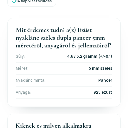
14 nap visszaküldés
Mit érdemes tudni a(z) Ezüst
nyaklánc széles dupla pancer 5mm
méretéről, anyagáról és jellemzőiről?
Súly:
4.6 / 5.2 gramm (+/-0.1)
Méret:
5 mm széles
Nyaklánc minta:
Pancer
Anyaga:
925 ezüst
Kiknek és milyen alkalmakra