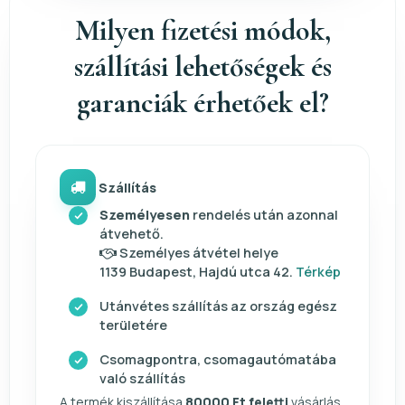
Milyen fizetési módok,
szállítási lehetőségek és
garanciák érhetőek el?
Szállítás
Személyesen
rendelés után azonnal
átvehető.
Személyes átvétel helye
1139 Budapest, Hajdú utca 42.
Térkép
Utánvétes szállítás az ország egész
területére
Csomagpontra, csomagautómatába
való szállítás
A termék kiszállítása
80000 Ft feletti
vásárlás