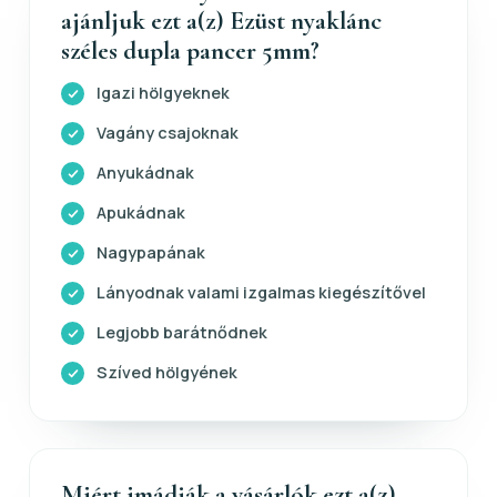
ajánljuk ezt a(z) Ezüst nyaklánc
széles dupla pancer 5mm?
Igazi hölgyeknek
Vagány csajoknak
Anyukádnak
Apukádnak
Nagypapának
Lányodnak valami izgalmas kiegészítővel
Legjobb barátnődnek
Szíved hölgyének
Miért imádják a vásárlók ezt a(z)