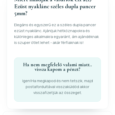
Ezüst nyaklánc széles dupla pancer
5mm?
Elegáns és egyszerű ez a széles dupla pancer
ezüst nyaklánc. Ajánljuk hétköznapokra és
különleges alkalmakra egyaránt, ám ajándéknak
is szuper ötlet lehet - akár férfiaknak is!
Ha nem megfelelő valami miatt..
vissza kapom a pénzt?
Igen!Ha megkapod és nem tetszik, majd
postafordultával visszaküldöd akkor
visszafizetjük az összeget.