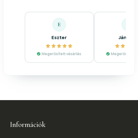
E
J
Eszter
Jánosn
Megerősített vásárlás
Megerősített v
Információk