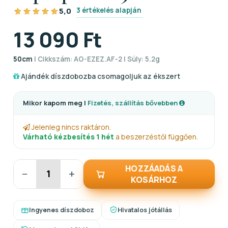
3 értékelés alapján
5,0
13 090 Ft
50cm
| Cikkszám: AG-EZEZ.AF-2 | Súly: 5.2g
Ajándék díszdobozba csomagoljuk az ékszert
Mikor kapom meg |
Fizetés, szállítás bővebben
Jelenleg nincs raktáron.
Várható kézbesítés 1 hét
a beszerzéstől függően.
HOZZÁADÁS A
−
+
KOSÁRHOZ
Ingyenes díszdoboz
Hivatalos jótállás