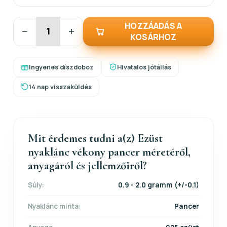
HOZZÁADÁS A
−
+
KOSÁRHOZ
Ingyenes díszdoboz
Hivatalos jótállás
14 nap visszaküldés
Mit érdemes tudni a(z) Ezüst
nyaklánc vékony pancer méretéről,
anyagáról és jellemzőiről?
Súly:
0.9 - 2.0 gramm (+/-0.1)
Nyaklánc minta:
Pancer