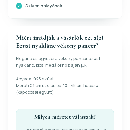
Szíved hölgyének
Miért imádják a vásárlók ezt a(z)
Ezüst nyaklánc vékony pancer?
Elegáns és egyszerű vékony pancer ezüst
nyaklánc, kicsi medálokhoz ajánljuk.
Anyaga: 925 ezüst
Méret: 0.1 cm széles és 40 - 45 cm hosszú
(kapoccsal együtt)
Milyen méretet válasszak?
Ha nem jó a méret, akkor visszavesszük a