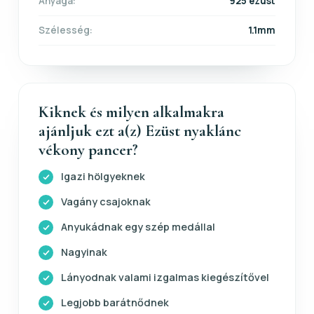
Anyaga:
925 ezüst
Szélesség:
1.1mm
Kiknek és milyen alkalmakra
ajánljuk ezt a(z) Ezüst nyaklánc
vékony pancer?
Igazi hölgyeknek
Vagány csajoknak
Anyukádnak egy szép medállal
Nagyinak
Lányodnak valami izgalmas kiegészítővel
Legjobb barátnődnek