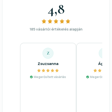
4,8
185 vásárlói értékelés alapján
Z
Á
Zsuzsanna
Ágnes
Megerősített vásárlás
Megerősített v