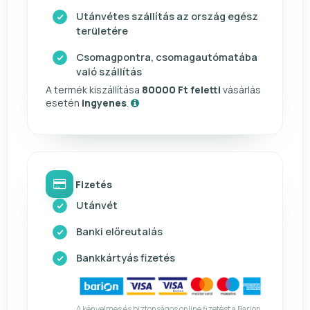
Utánvétes szállítás az ország egész
területére
Csomagpontra, csomagautómatába
való szállítás
A termék kiszállítása
80000 Ft feletti
vásárlás
esetén
ingyenes
.
Fizetés
Utánvét
Banki előreutalás
Bankkártyás fizetés
A kényelmes és biztonságos online fizetést a Barion