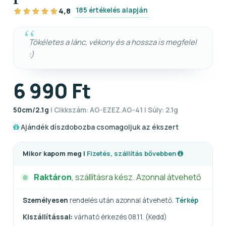
185 értékelés alapján
4,8
Tökéletes a lánc, vékony és a hossza is megfelel
:)
6 990 Ft
50cm/2.1g
| Cikkszám: AG-EZEZ.AG-41 | Súly: 2.1g
Ajándék díszdobozba csomagoljuk az ékszert
Mikor kapom meg |
Fizetés, szállítás bővebben
Raktáron
, szállításra kész. Azonnal átvehető
Személyesen
rendelés után azonnal átvehető.
Térkép
Kiszállítással:
várható érkezés 08.11. (Kedd)