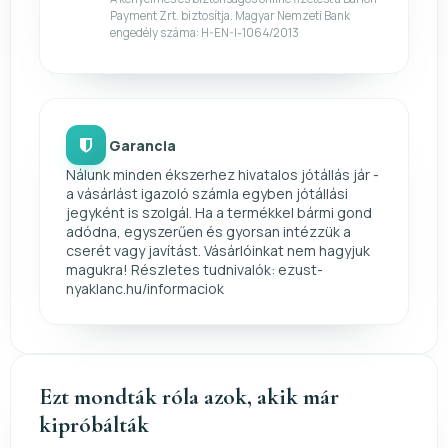
Payment Zrt. biztosítja. Magyar Nemzeti Bank
engedély száma: H-EN-I-1064/2013
Garancia
Nálunk minden ékszerhez hivatalos jótállás jár -
a vásárlást igazoló számla egyben jótállási
jegyként is szolgál. Ha a termékkel bármi gond
adódna, egyszerűen és gyorsan intézzük a
cserét vagy javítást. Vásárlóinkat nem hagyjuk
magukra! Részletes tudnivalók: ezust-
nyaklanc.hu/informaciok
Ezt mondták róla azok, akik már
kipróbálták