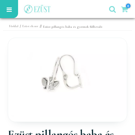
0
/
//
Főoldal
Ezüst ékszer
Ezüst pillangós baba és gyermek fülbevaló
Ezüst pillangós baba és