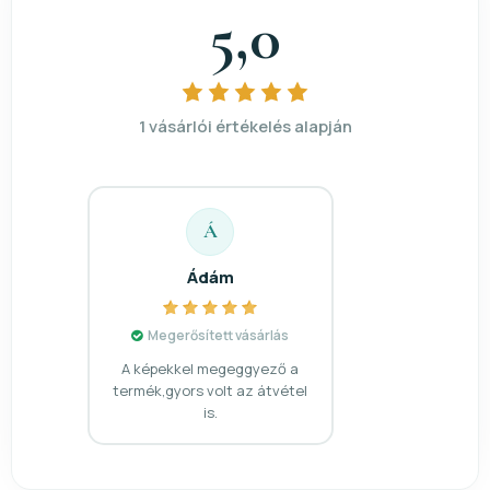
5,0
1 vásárlói értékelés alapján
Á
Ádám
Megerősített vásárlás
A képekkel megeggyező a
termék,gyors volt az átvétel
is.