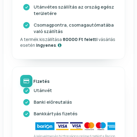
Utánvétes szállítás az ország egész
területére
Csomagpontra, csomagautómatába
való szállítás
A termék kiszállítása
80000 Ft feletti
vásárlás
esetén
ingyenes
.
Fizetés
Utánvét
Banki előreutalás
Bankkártyás fizetés
A kényelmes és biztonságos online fizetést a Barion