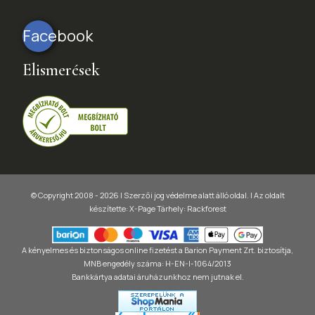
Facebook
Elismerések
© Copyright 2008 - 2026 | Szerzői jog védelme alatt álló oldal. |
Az oldalt
készítette:
X-Page
Tárhely: Rackforest
A kényelmes és biztonságos online fizetést a Barion Payment Zrt. biztosítja,
MNB engedély száma: H-EN-I-1064/2013
Bankkártya adatai áruházunkhoz nem jutnak el.