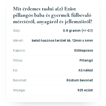
Mit érdemes tudni a(z) Ezüst
pillangós baba és gyermek fülbevaló
méretéről, anyagáról és jellemzőiről?
Súly:
0.8 gramm (+/-0.1)
Méret:
belső hasznos terület kb. 12mm x 4mm
Kapocs:
Előlkapcsos
Stílus:
Pillangó
Kő:
Kő nélkül
Bevonat:
Ródium bevonat
Anyaga:
925 ezüst