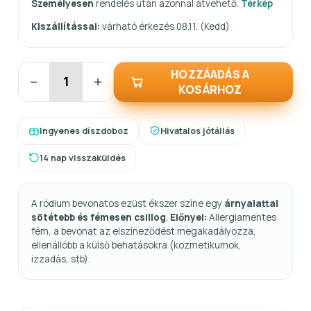
Személyesen
rendelés után azonnal átvehető.
Térkép
Kiszállítással:
várható érkezés 08.11. (Kedd)
HOZZÁADÁS A
−
+
KOSÁRHOZ
Ingyenes díszdoboz
Hivatalos jótállás
14 nap visszaküldés
A ródium bevonatos ezüst ékszer színe egy
árnyalattal
sötétebb és fémesen csillog
.
Előnyei:
Allergiamentes
fém, a bevonat az elszíneződést megakadályozza,
ellenállóbb a külső behatásokra (kozmetikumok,
izzadás, stb).