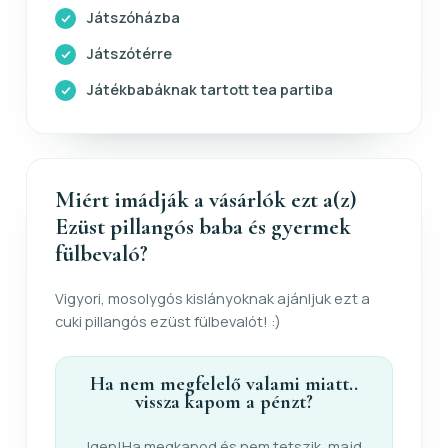
Játszóházba
Játszótérre
Játékbabáknak tartott tea partiba
Miért imádják a vásárlók ezt a(z)
Ezüst pillangós baba és gyermek
fülbevaló?
Vigyori, mosolygós kislányoknak ajánljuk ezt a
cuki pillangós ezüst fülbevalót! :)
Ha nem megfelelő valami miatt..
vissza kapom a pénzt?
Igen!Ha megkapod és nem tetszik, majd