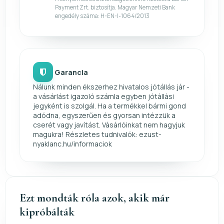
Payment Zrt. biztosítja. Magyar Nemzeti Bank
engedély száma: H-EN-I-1064/2013
Garancia
Nálunk minden ékszerhez hivatalos jótállás jár -
a vásárlást igazoló számla egyben jótállási
jegyként is szolgál. Ha a termékkel bármi gond
adódna, egyszerűen és gyorsan intézzük a
cserét vagy javítást. Vásárlóinkat nem hagyjuk
magukra! Részletes tudnivalók: ezust-
nyaklanc.hu/informaciok
Ezt mondták róla azok, akik már
kipróbálták