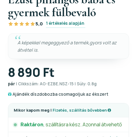
gyermek fülbevaló
1 értékelés alapján
5,0
A képekkel megeggyező a termék,gyors volt az
átvétel is.
8 890 Ft
pár
| Cikkszám: AG-EZBE.NSZ-15 | Súly: 0.8g
Ajándék díszdobozba csomagoljuk az ékszert
Mikor kapom meg |
Fizetés, szállítás bővebben
Raktáron
, szállításra kész. Azonnal átvehető