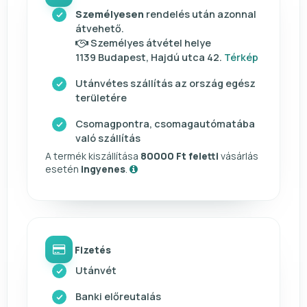
Személyesen
rendelés után azonnal
átvehető.
Személyes átvétel helye
1139 Budapest, Hajdú utca 42.
Térkép
Utánvétes szállítás az ország egész
területére
Csomagpontra, csomagautómatába
való szállítás
A termék kiszállítása
80000 Ft feletti
vásárlás
esetén
ingyenes
.
Fizetés
Utánvét
Banki előreutalás