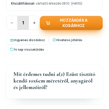
Kiszállítással:
várható érkezés 08.10. (Hétfő)
HOZZÁADÁS A
−
+
KOSÁRHOZ
Ingyenes díszdoboz
Hivatalos jótállás
14 nap visszaküldés
Mit érdemes tudni a(z) Ezüst tisztító
kendő 10x6cm méretéről, anyagáról
és jellemzőiről?