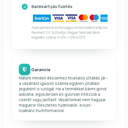
Bankkártyás fizetés
A kényelmes és biztonságos online fizetést a Barion
Payment Zrt. biztosítja. Magyar Nemzeti Bank
engedély száma: H-EN-I-1064/2013
Garancia
Nálunk minden ékszerhez hivatalos jótállás jár -
a vásárlást igazoló számla egyben jótállási
jegyként is szolgál. Ha a termékkel bármi gond
adódna, egyszerűen és gyorsan intézzük a
cserét vagy javítást. Vásárlóinkat nem hagyjuk
magukra! Részletes tudnivalók: ezust-
nyaklanc.hu/informaciok