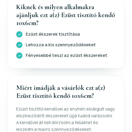
Kiknek és milyen alkalmakra
ajánljuk ezt a(z) Ezüst tisztító kendő
10x6cm?
Ezüst ékszerek tisztítása
Lehozza a kis szennyeződéseket
Fényesebbé teszi az ezüst ékszereket
Miért imádják a vásárlók ezt a(z)
Ezüst tisztító kendő 10x6cm?
Ezüst tisztító kendővel az enyhén elsárgult vagy
elszíneződött ékszereket újjá tudod varázsolni.
A kendővel át kell dörzsölni a felületet és
leszedni a macro szennyeződéseket.