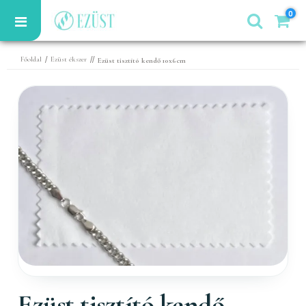
0
/
//
Főoldal
Ezüst ékszer
Ezüst tisztító kendő 10x6cm
Ezüst tisztító kendő