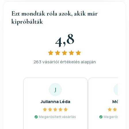
Ezt mondták róla azok, akik már
kipróbálták
4,8
263 vásárlói értékelés alapján
J
M
Julianna Léda
Mónika
Megerősített vásárlás
Megerősített v