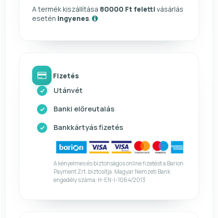
A termék kiszállítása
80000 Ft feletti
vásárlás
esetén
ingyenes
.
Fizetés
Utánvét
Banki előreutalás
Bankkártyás fizetés
A kényelmes és biztonságos online fizetést a Barion
Payment Zrt. biztosítja. Magyar Nemzeti Bank
engedély száma: H-EN-I-1064/2013