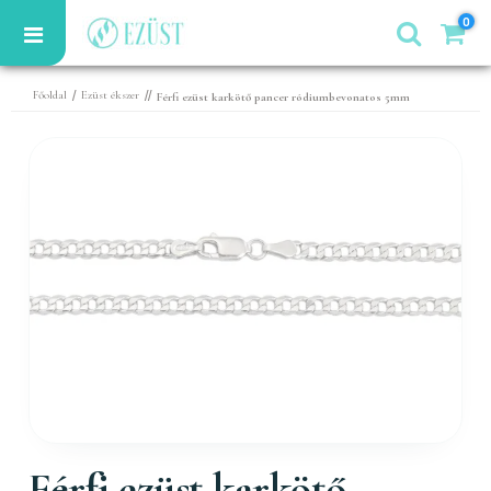
0
/
//
Főoldal
Ezüst ékszer
Férfi ezüst karkötő pancer ródiumbevonatos 5mm
Férfi ezüst karkötő