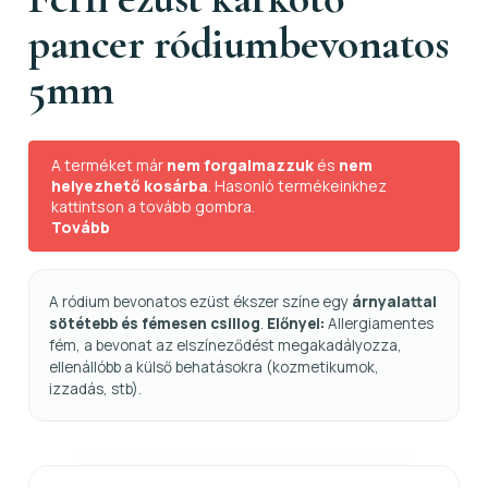
pancer ródiumbevonatos
5mm
A terméket már
nem forgalmazzuk
és
nem
helyezhető kosárba
. Hasonló termékeinkhez
kattintson a tovább gombra.
Tovább
A ródium bevonatos ezüst ékszer színe egy
árnyalattal
sötétebb és fémesen csillog
.
Előnyei:
Allergiamentes
fém, a bevonat az elszíneződést megakadályozza,
ellenállóbb a külső behatásokra (kozmetikumok,
izzadás, stb).