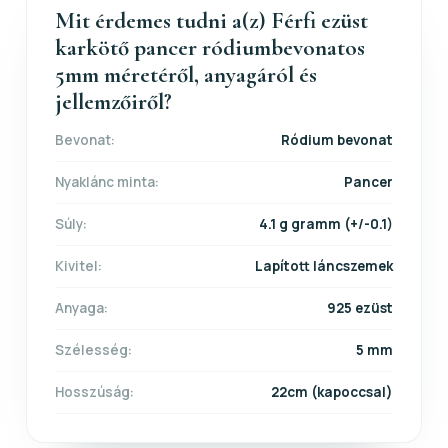
Mit érdemes tudni a(z) Férfi ezüst
karkötő pancer ródiumbevonatos
5mm méretéről, anyagáról és
jellemzőiről?
Bevonat:
Ródium bevonat
Nyaklánc minta:
Pancer
Súly:
4.1 g gramm (+/-0.1)
Kivitel:
Lapított láncszemek
Anyaga:
925 ezüst
Szélesség:
5 mm
Hosszúság:
22cm (kapoccsal)