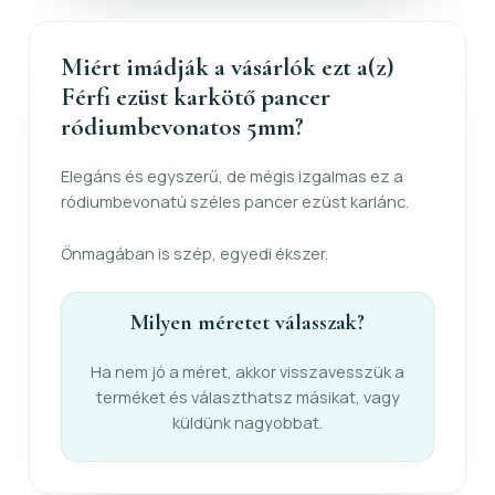
Miért imádják a vásárlók ezt a(z)
Férfi ezüst karkötő pancer
ródiumbevonatos 5mm?
Elegáns és egyszerű, de mégis izgalmas ez a
ródiumbevonatú széles pancer ezüst karlánc.
Önmagában is szép, egyedi ékszer.
Milyen méretet válasszak?
Ha nem jó a méret, akkor visszavesszük a
terméket és választhatsz másikat, vagy
küldünk nagyobbat.