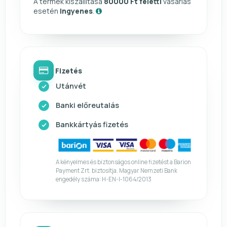
A termék kiszállítása
80000 Ft feletti
vásárlás
esetén
ingyenes
.
Fizetés
Utánvét
Banki előreutalás
Bankkártyás fizetés
A kényelmes és biztonságos online fizetést a Barion
Payment Zrt. biztosítja. Magyar Nemzeti Bank
engedély száma: H-EN-I-1064/2013