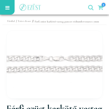
0
/
//
Főoldal
Ezüst ékszer
Férfi ezüst karkötő vastag pancer ródiumbevonatos 7mm
Férfi ezüst karkötő vastag