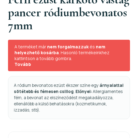
pancer ródiumbevonatos
7mm
A terméket már
nem forgalmazzuk
és
nem
helyezhető kosárba
. Hasonló termékeinkhez
kattintson a tovább gombra.
Tovább
A ródium bevonatos ezüst ékszer színe egy
árnyalattal
sötétebb és fémesen csillog
.
Előnyei:
Allergiamentes
fém, a bevonat az elszíneződést megakadályozza,
ellenállóbb a külső behatásokra (kozmetikumok,
izzadás, stb).