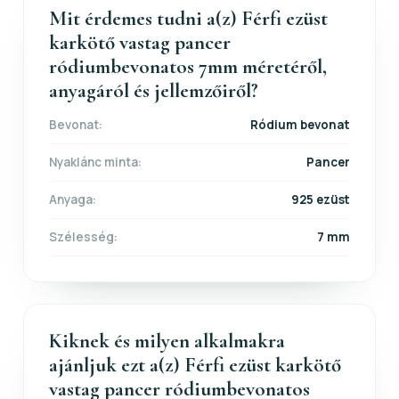
Mit érdemes tudni a(z) Férfi ezüst
karkötő vastag pancer
ródiumbevonatos 7mm méretéről,
anyagáról és jellemzőiről?
Bevonat:
Ródium bevonat
Nyaklánc minta:
Pancer
Anyaga:
925 ezüst
Szélesség:
7 mm
Kiknek és milyen alkalmakra
ajánljuk ezt a(z) Férfi ezüst karkötő
vastag pancer ródiumbevonatos