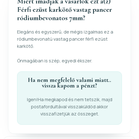
Miért imádják a vásárlók ezt a(z)
Férfi ezüst karkötő vastag pancer
ródiumbevonatos 7mm?
Elegáns és egyszerű, de mégis izgalmas ez a
ródiumbevonatú vastag pancer férfi ezüst
karkötő.
Önmagában is szép, egyedi ékszer.
Ha nem megfelelő valami miatt..
vissza kapom a pénzt?
Igen!Ha megkapod és nem tetszik, majd
postafordultával visszaküldöd akkor
visszafizetjük az összeget.