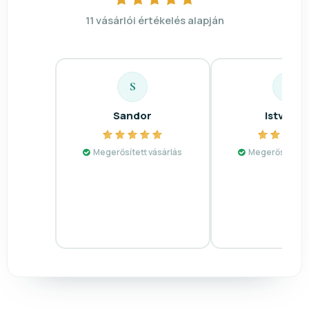
11 vásárlói értékelés alapján
S
I
Sandor
Istvánn
Megerősített vásárlás
Megerősített v