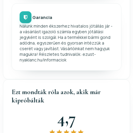
Garancia
Nálunk minden ékszerhez hivatalos jótállás jár -
a vásárlást igazoló számla egyben jótállási
jegyként is szolgál. Ha a termékkel bármi gond
adódna, egyszerűen és gyorsan intézzük a
cserét vagy javítást. Vásárlóinkat nem hagyjuk
magukra! Részletes tudnivalók: ezust-
nyaklanc.hu/informaciok
Ezt mondták róla azok, akik már
kipróbálták
4,7