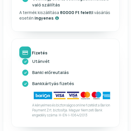
való szállítás
A termék kiszállítása
80000 Ft feletti
vásárlás
esetén
ingyenes
.
Fizetés
Utánvét
Banki előreutalás
Bankkártyás fizetés
A kényelmes és biztonságos online fizetést a Barion
Payment Zrt. biztosítja. Magyar Nemzeti Bank
engedély száma: H-EN-I-1064/2013