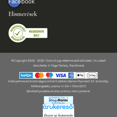
Facebook
Elismerések
© Copyright 2008 - 2026 | Szerzői jog védelme alatt álló oldal. |
Az oldalt
készítette:
X-Page
Tárhely: Rackforest
A kényelmes és biztonságos online fizetést a Barion Payment Zrt. biztosítja,
MNB engedély száma: H-EN-I-1064/2013
Bankkártya adatai áruházunkhoz nem jutnak el.
Ékszer az Árukeresőn