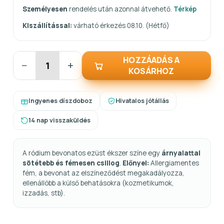
Személyesen
rendelés után azonnal átvehető.
Térkép
Kiszállítással:
várható érkezés 08.10. (Hétfő)
HOZZÁADÁS A
−
+
KOSÁRHOZ
Ingyenes díszdoboz
Hivatalos jótállás
14 nap visszaküldés
A ródium bevonatos ezüst ékszer színe egy
árnyalattal
sötétebb és fémesen csillog
.
Előnyei:
Allergiamentes
fém, a bevonat az elszíneződést megakadályozza,
ellenállóbb a külső behatásokra (kozmetikumok,
izzadás, stb).