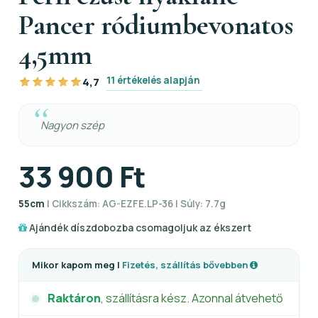
Pancer ródiumbevonatos
4,5mm
11 értékelés alapján
4,7
Nagyon szép
33 900 Ft
55cm
| Cikkszám: AG-EZFE.LP-36 | Súly: 7.7g
Ajándék díszdobozba csomagoljuk az ékszert
Mikor kapom meg |
Fizetés, szállítás bővebben
Raktáron
, szállításra kész. Azonnal átvehető