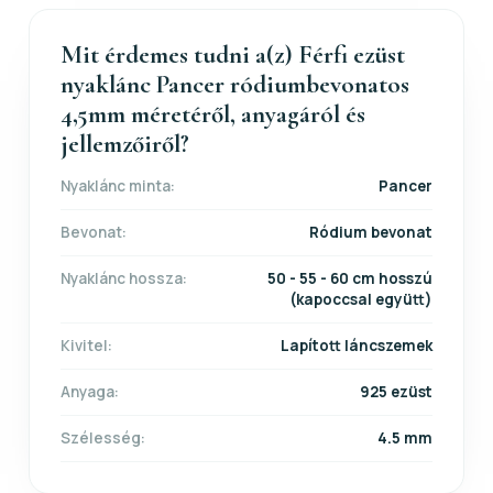
Mit érdemes tudni a(z) Férfi ezüst
nyaklánc Pancer ródiumbevonatos
4,5mm méretéről, anyagáról és
jellemzőiről?
Nyaklánc minta:
Pancer
Bevonat:
Ródium bevonat
Nyaklánc hossza:
50 - 55 - 60 cm hosszú
(kapoccsal együtt)
Kivitel:
Lapított láncszemek
Anyaga:
925 ezüst
Szélesség:
4.5 mm