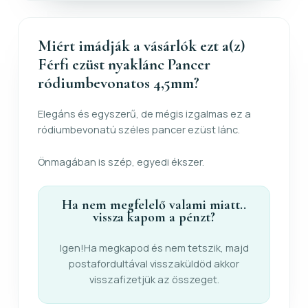
Miért imádják a vásárlók ezt a(z)
Férfi ezüst nyaklánc Pancer
ródiumbevonatos 4,5mm?
Elegáns és egyszerű, de mégis izgalmas ez a
ródiumbevonatú széles pancer ezüst lánc.
Önmagában is szép, egyedi ékszer.
Ha nem megfelelő valami miatt..
vissza kapom a pénzt?
Igen!Ha megkapod és nem tetszik, majd
postafordultával visszaküldöd akkor
visszafizetjük az összeget.