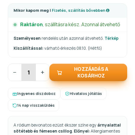
Mikor kapom meg |
Fizetés, szállítás bővebben
Raktáron
, szállításra kész. Azonnal átvehető
Személyesen
rendelés után azonnal átvehető.
Térkép
Kiszállítással:
várható érkezés 08.10. (Hétfő)
HOZZÁADÁS A
−
+
KOSÁRHOZ
Ingyenes díszdoboz
Hivatalos jótállás
14 nap visszaküldés
A ródium bevonatos ezüst ékszer színe egy
árnyalattal
sötétebb és fémesen csillog
.
Előnyei:
Allergiamentes