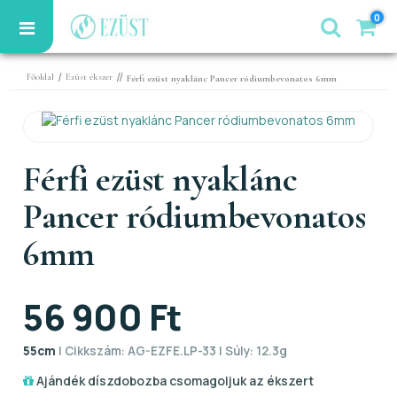
0
/
//
Főoldal
Ezüst ékszer
Férfi ezüst nyaklánc Pancer ródiumbevonatos 6mm
Férfi ezüst nyaklánc
Pancer ródiumbevonatos
6mm
56 900 Ft
55cm
| Cikkszám: AG-EZFE.LP-33 | Súly: 12.3g
Ajándék díszdobozba csomagoljuk az ékszert