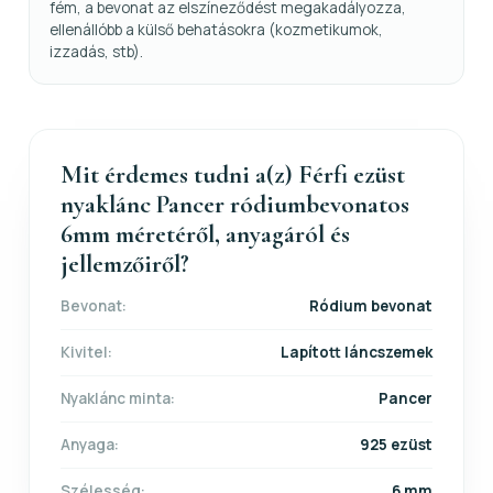
fém, a bevonat az elszíneződést megakadályozza,
ellenállóbb a külső behatásokra (kozmetikumok,
izzadás, stb).
Mit érdemes tudni a(z) Férfi ezüst
nyaklánc Pancer ródiumbevonatos
6mm méretéről, anyagáról és
jellemzőiről?
Bevonat:
Ródium bevonat
Kivitel:
Lapított láncszemek
Nyaklánc minta:
Pancer
Anyaga:
925 ezüst
Szélesség:
6 mm