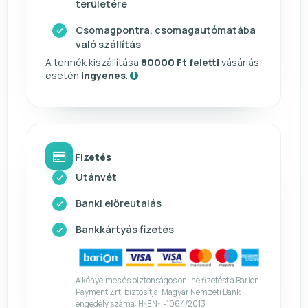
területére
Csomagpontra, csomagautómatába
való szállítás
A termék kiszállítása
80000 Ft feletti
vásárlás
esetén
ingyenes
.
Fizetés
Utánvét
Banki előreutalás
Bankkártyás fizetés
A kényelmes és biztonságos online fizetést a Barion
Payment Zrt. biztosítja. Magyar Nemzeti Bank
engedély száma: H-EN-I-1064/2013