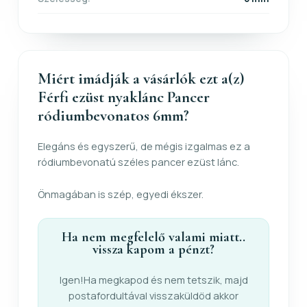
Miért imádják a vásárlók ezt a(z)
Férfi ezüst nyaklánc Pancer
ródiumbevonatos 6mm?
Elegáns és egyszerű, de mégis izgalmas ez a
ródiumbevonatú széles pancer ezüst lánc.
Önmagában is szép, egyedi ékszer.
Ha nem megfelelő valami miatt..
vissza kapom a pénzt?
Igen!Ha megkapod és nem tetszik, majd
postafordultával visszaküldöd akkor