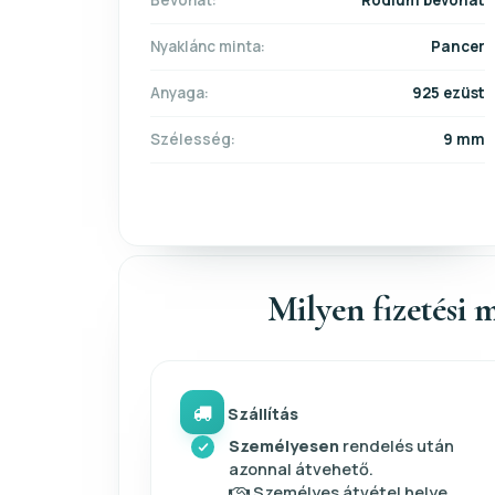
Bevonat:
Ródium bevonat
Nyaklánc minta:
Pancer
Anyaga:
925 ezüst
Szélesség:
9 mm
Milyen fizetési m
Szállítás
Személyesen
rendelés után
azonnal átvehető.
Személyes átvétel helye