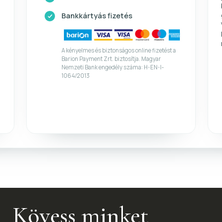
Bankkártyás fizetés
A kényelmes és biztonságos online fizetést a
Barion Payment Zrt. biztosítja. Magyar
Nemzeti Bank engedély száma: H-EN-I-
1064/2013
Kövess minket