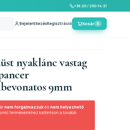
+36 20 / 290-14-21
Bejelentkezés
Regisztráció
Kosár
0
züst nyaklánc vastag
pancer
mbevonatos 9mm
ár
nem forgalmazzuk
és
nem helyezhető
sonló termékeinkhez kattintson a tovább