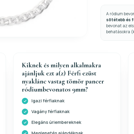
A ródium bevo
sötétebb és 
bevonat az els
behatásokra (
Kiknek és milyen alkalmakra
ajánljuk ezt a(z) Férfi ezüst
nyaklánc vastag tömör pancer
ródiumbevonatos 9mm?
Igazi férfiaknak
Vagány férfiaknak
Elegáns úriembereknek
Meglepetés ajándéknak