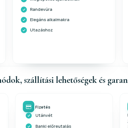
Randevúra
Elegáns alkalmakra
Utazáshoz
ódok, szállítási lehetőségek és gara
Fizetés
Utánvét
Banki előreutalás