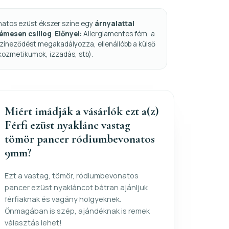
natos ezüst ékszer színe egy
árnyalattal
fémesen csillog
.
Előnyei:
Allergiamentes fém, a
zíneződést megakadályozza, ellenállóbb a külső
kozmetikumok, izzadás, stb).
Miért imádják a vásárlók ezt a(z)
Férfi ezüst nyaklánc vastag
tömör pancer ródiumbevonatos
9mm?
Ezt a vastag, tömör, ródiumbevonatos
pancer ezüst nyakláncot bátran ajánljuk
férfiaknak és vagány hölgyeknek.
Önmagában is szép, ajándéknak is remek
választás lehet!