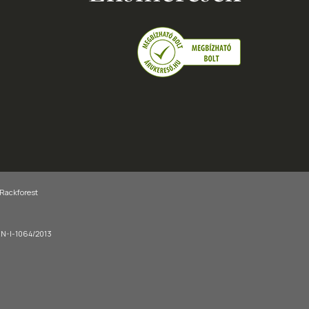
 Rackforest
-EN-I-1064/2013