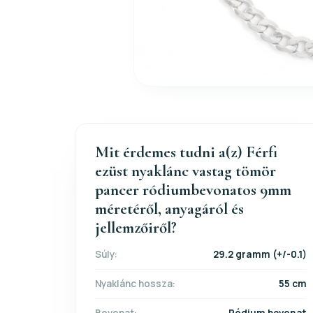
Mit érdemes tudni a(z) Férfi
ezüst nyaklánc vastag tömör
pancer ródiumbevonatos 9mm
méretéről, anyagáról és
jellemzőiről?
Súly:
29.2 gramm (+/-0.1)
Nyaklánc hossza:
55 cm