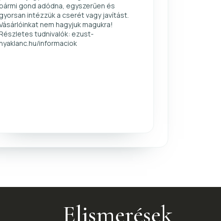
bármi gond adódna, egyszerűen és
gyorsan intézzük a cserét vagy javítást.
Vásárlóinkat nem hagyjuk magukra!
Részletes tudnivalók: ezust-
nyaklanc.hu/informaciok
Elismerések