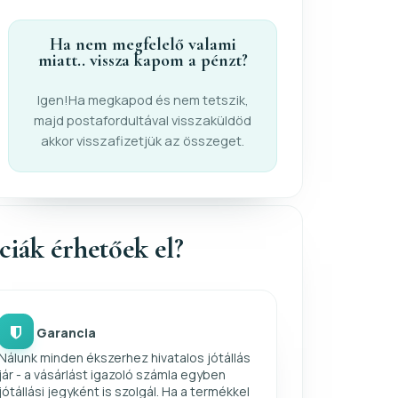
Ha nem megfelelő valami
miatt.. vissza kapom a pénzt?
Igen!Ha megkapod és nem tetszik,
majd postafordultával visszaküldöd
akkor visszafizetjük az összeget.
nciák érhetőek el?
Garancia
Nálunk minden ékszerhez hivatalos jótállás
jár - a vásárlást igazoló számla egyben
jótállási jegyként is szolgál. Ha a termékkel