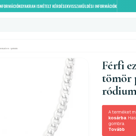
 INFORMÁCIÓK
GYAKRAN ISMÉTELT KÉRDÉSEK
VISSZAKÜLDÉSI INFORMÁCIÓK
evonatos 9mm
Férfi e
tömör 
ródiu
A terméket m
kosárba
. Ha
gombra.
Tovább