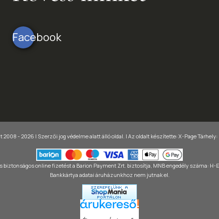
Facebook
 2008 - 2026 | Szerzői jog védelme alatt álló oldal. |
Az oldalt készítette:
X-Page
Tárhely:
 biztonságos online fizetést a Barion Payment Zrt. biztosítja, MNB engedély száma: H
Bankkártya adatai áruházunkhoz nem jutnak el.