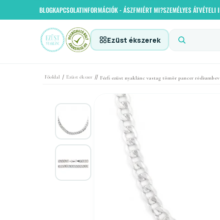
BLOG
KAPCSOLAT
INFORMÁCIÓK - ÁSZF
MIÉRT MI?
SZEMÉLYES ÁTVÉTELI
Ezüst ékszerek
/
//
Főoldal
Ezüst ékszer
Férfi ezüst nyaklánc vastag tömör pancer ródiumb