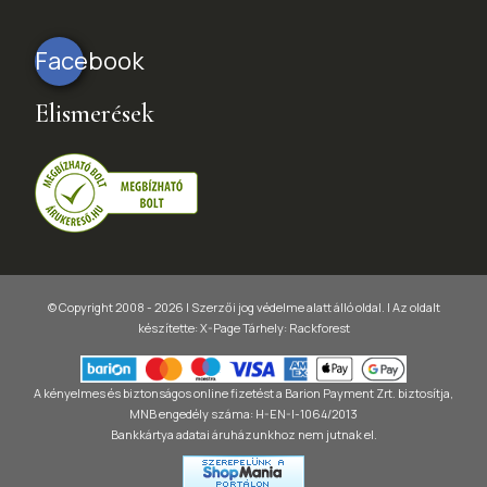
Facebook
Elismerések
© Copyright 2008 - 2026 | Szerzői jog védelme alatt álló oldal. |
Az oldalt
készítette:
X-Page
Tárhely: Rackforest
A kényelmes és biztonságos online fizetést a Barion Payment Zrt. biztosítja,
MNB engedély száma: H-EN-I-1064/2013
Bankkártya adatai áruházunkhoz nem jutnak el.