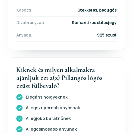
Kapocs:
Stekkeres, bedugós
Divatirányzat:
Romantikus stílusjegy
Anyaga:
925 ezüst
Kiknek és milyen alkalmakra
ajánljuk ezt a(z) Pillangós lógós
ezüst fülbevaló?
Elegáns hölgyeknek
A legszuperebb anyósnak
A legjobb barátnőnek
A legcsinosabb anyunak