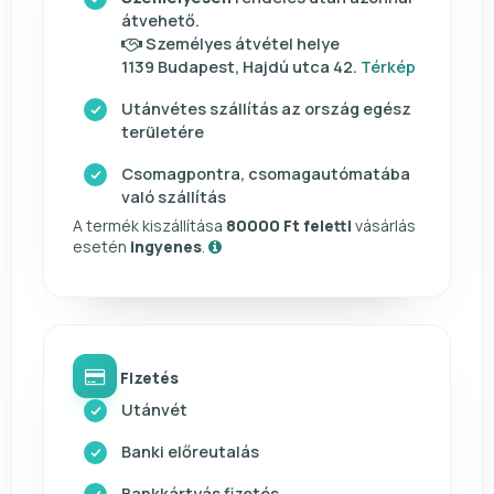
átvehető.
Személyes átvétel helye
1139 Budapest, Hajdú utca 42.
Térkép
Utánvétes szállítás az ország egész
területére
Csomagpontra, csomagautómatába
való szállítás
A termék kiszállítása
80000 Ft feletti
vásárlás
esetén
ingyenes
.
Fizetés
Utánvét
Banki előreutalás
Bankkártyás fizetés