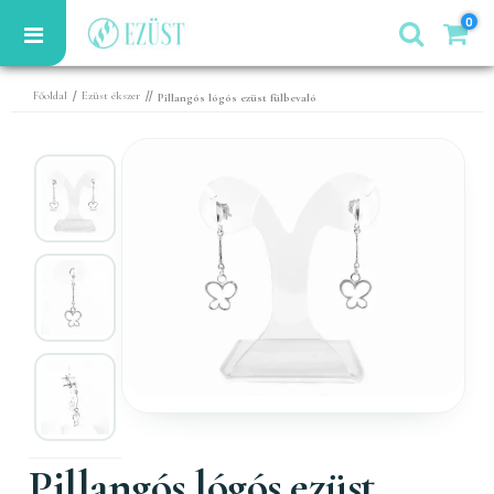
0
/
//
Főoldal
Ezüst ékszer
Pillangós lógós ezüst fülbevaló
Pillangós lógós ezüst