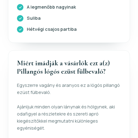
A legmenőbb nagyinak
Suliba
Hétvégi csajos partiba
Miért imádják a vásárlók ezt a(z)
Pillangós lógós ezüst fülbevaló?
Egyszerre vagány és aranyos ez a lógós pillangó
ezüst fülbevaló.
Ajánljuk minden olyan lánynak és hölgynek, aki
odafigyel a részletekre és szereti apró
kiegészítőkkel megmutatni különleges
egyéniségét.