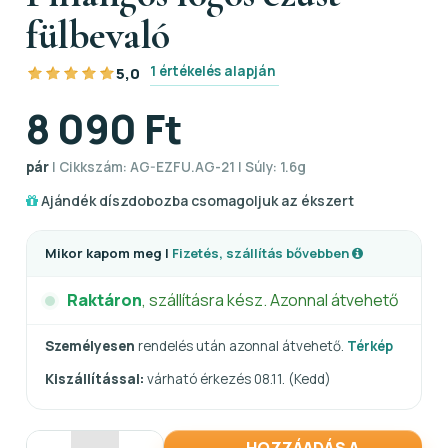
fülbevaló
1 értékelés alapján
5,0
8 090 Ft
pár
| Cikkszám: AG-EZFU.AG-21 | Súly: 1.6g
Ajándék díszdobozba csomagoljuk az ékszert
Mikor kapom meg |
Fizetés, szállítás bővebben
Raktáron
, szállításra kész. Azonnal átvehető
Személyesen
rendelés után azonnal átvehető.
Térkép
Kiszállítással:
várható érkezés 08.11. (Kedd)