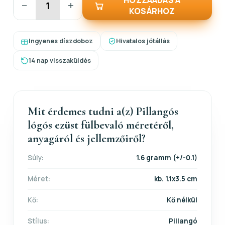
HOZZÁADÁS A
−
+
KOSÁRHOZ
Ingyenes díszdoboz
Hivatalos jótállás
14 nap visszaküldés
Mit érdemes tudni a(z) Pillangós
lógós ezüst fülbevaló méretéről,
anyagáról és jellemzőiről?
Súly:
1.6 gramm (+/-0.1)
Méret:
kb. 1.1x3.5 cm
Kő:
Kő nélkül
Stílus:
Pillangó