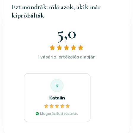
Ezt mondták róla azok, akik már
kipróbálták
5,0
1 vásárlói értékelés alapján
K
Katalin
Megerősített vásárlás