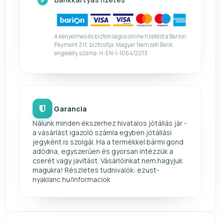
A kényelmes és biztonságos online fizetést a Barion
Payment Zrt. biztosítja. Magyar Nemzeti Bank
engedély száma: H-EN-I-1064/2013
Garancia
Nálunk minden ékszerhez hivatalos jótállás jár -
a vásárlást igazoló számla egyben jótállási
jegyként is szolgál. Ha a termékkel bármi gond
adódna, egyszerűen és gyorsan intézzük a
cserét vagy javítást. Vásárlóinkat nem hagyjuk
magukra! Részletes tudnivalók: ezust-
nyaklanc.hu/informaciok