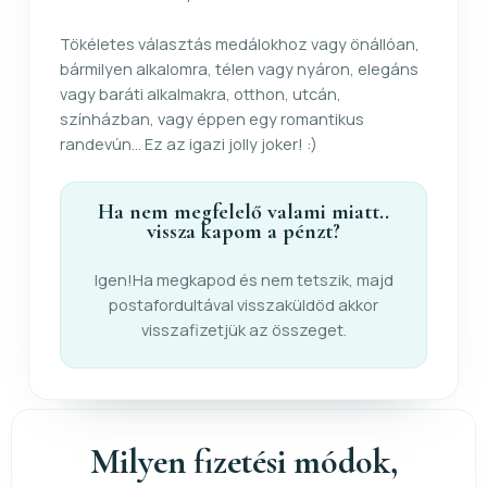
Tökéletes választás medálokhoz vagy önállóan,
bármilyen alkalomra, télen vagy nyáron, elegáns
vagy baráti alkalmakra, otthon, utcán,
színházban, vagy éppen egy romantikus
randevún... Ez az igazi jolly joker! :)
Ha nem megfelelő valami miatt..
vissza kapom a pénzt?
Igen!Ha megkapod és nem tetszik, majd
postafordultával visszaküldöd akkor
visszafizetjük az összeget.
Milyen fizetési módok,