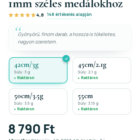
1mm széles medálokhoz
148 értékelés alapján
4,8
Gyönyörű, finom darab, a hossza is tökéletes,
nagyon szeretem.
42cm/3g
45cm/2.1g
Súly: 3 g
Súly: 2.1 g
Raktáron
Raktáron
50cm/3.5g
55cm
Súly: 3.5 g
Súly: 3.15 g
Raktáron
Raktáron
8 790 Ft