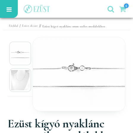
0
/
//
Főoldal
Ezüst ékszer
Ezüst kígyó nyaklánc 1mm széles medálokhoz
Ezüst kígyó nyaklánc