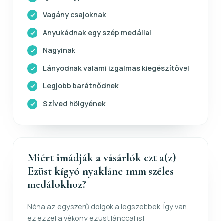
Vagány csajoknak
Anyukádnak egy szép medállal
Nagyinak
Lányodnak valami izgalmas kiegészítővel
Legjobb barátnődnek
Szíved hölgyének
Miért imádják a vásárlók ezt a(z)
Ezüst kígyó nyaklánc 1mm széles
medálokhoz?
Néha az egyszerű dolgok a legszebbek. Így van
ez ezzel a vékony ezüst lánccal is!