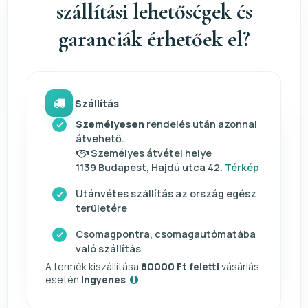
szállítási lehetőségek és
garanciák érhetőek el?
Szállítás
Személyesen
rendelés után azonnal
átvehető.
Személyes átvétel helye
1139 Budapest, Hajdú utca 42.
Térkép
Utánvétes szállítás az ország egész
területére
Csomagpontra, csomagautómatába
való szállítás
A termék kiszállítása
80000 Ft feletti
vásárlás
esetén
ingyenes
.