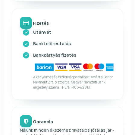
Fizetés
Utánvét
Banki előreutalás
Bankkártyás fizetés
A kényelmes és biztonságos online fizetést a Barion
Payment Zrt. biztosítja. Magyar Nemzeti Bank
engedély száma: H-EN-I-1064/2013
Garancia
Nálunk minden ékszerhez hivatalos jótállás jár -