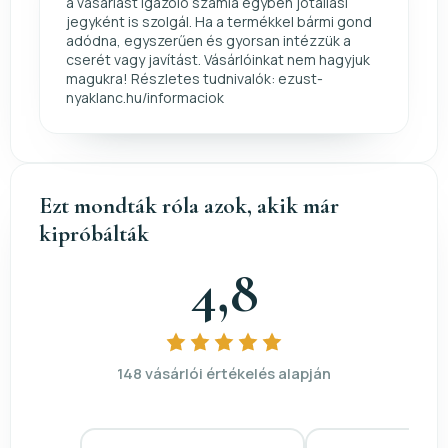
a vásárlást igazoló számla egyben jótállási
jegyként is szolgál. Ha a termékkel bármi gond
adódna, egyszerűen és gyorsan intézzük a
cserét vagy javítást. Vásárlóinkat nem hagyjuk
magukra! Részletes tudnivalók: ezust-
nyaklanc.hu/informaciok
Ezt mondták róla azok, akik már
kipróbálták
4,8
148 vásárlói értékelés alapján