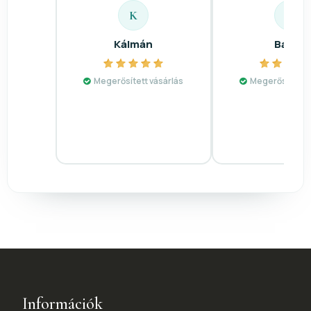
K
B
Kálmán
Bálint
Megerősített vásárlás
Megerősített v
Információk