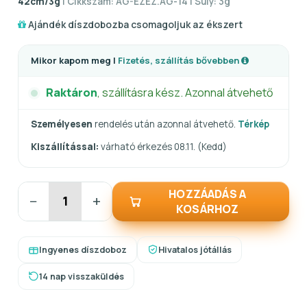
42cm/3g
| Cikkszám: AG-EZEZ.AG-14 | Súly: 3g
Ajándék díszdobozba csomagoljuk az ékszert
Mikor kapom meg |
Fizetés, szállítás bővebben
Raktáron
, szállításra kész. Azonnal átvehető
Személyesen
rendelés után azonnal átvehető.
Térkép
Kiszállítással:
várható érkezés 08.11. (Kedd)
HOZZÁADÁS A
−
+
KOSÁRHOZ
Ingyenes díszdoboz
Hivatalos jótállás
14 nap visszaküldés