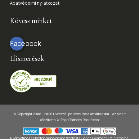
Adatvédelmi nyilatkozat
Kövess minket
Facebook
Elismerések
© Copyright 2008 - 2026 | Szerzői jog védelme alatt álló oldal. |
Az oldalt
készítette:
X-Page
Tárhely: Rackforest
A kényelmes és biztonságos online fizetést a Barion Payment Zrt. biztosítja,