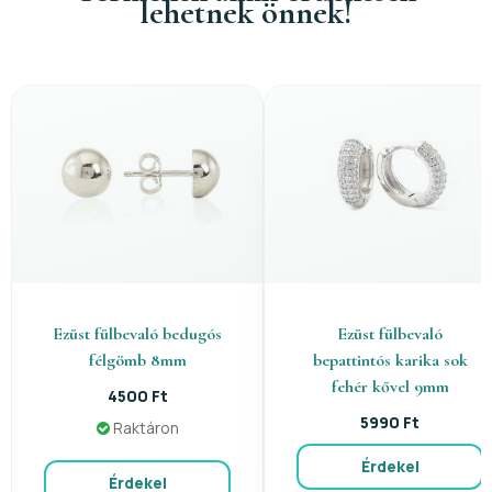
lehetnek önnek!
Ezüst fülbevaló bedugós
Ezüst fülbevaló
félgömb 8mm
bepattintós karika sok
fehér kővel 9mm
4500 Ft
5990 Ft
Raktáron
Érdekel
Érdekel