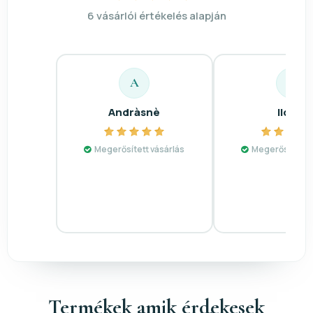
6 vásárlói értékelés alapján
A
I
Andràsnè
Ildikó
Megerősített vásárlás
Megerősített v
Termékek amik érdekesek