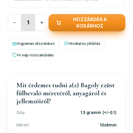
HOZZÁADÁS A
−
+
KOSÁRHOZ
Ingyenes díszdoboz
Hivatalos jótállás
14 nap visszaküldés
Mit érdemes tudni a(z) Bagoly ezüst
fülbevaló méretéről, anyagáról és
jellemzőiről?
Súly:
1.5 gramm (+/-0.1)
Méret:
10x8mm