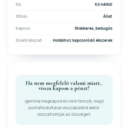
Kő:
Kő nélkül
Stílus:
Állat
Kapocs:
Stekkeres, bedugós
Divatirányzat:
Hobbihoz kapcsolódó ékszerek
Ha nem megfelelő valami miatt..
vissza kapom a pénzt?
Igen!Ha megkapod és nem tetszik, majd
postafordultával visszaküldöd akkor
visszafizetjük az összeget.