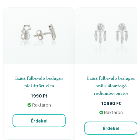
Ezüst fülbevaló bedugós
Ezüst fülbevaló bedugós
pici áttört cica
ovális álomfogó
ródiumbevonatos
1990 Ft
10990 Ft
Raktáron
Raktáron
Érdekel
Érdekel