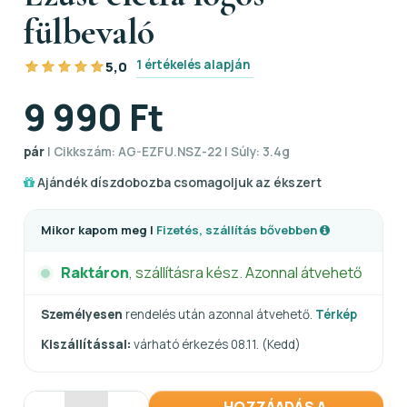
fülbevaló
1 értékelés alapján
5,0
9 990 Ft
pár
| Cikkszám: AG-EZFU.NSZ-22 | Súly: 3.4g
Ajándék díszdobozba csomagoljuk az ékszert
Mikor kapom meg |
Fizetés, szállítás bővebben
Raktáron
, szállításra kész. Azonnal átvehető
Személyesen
rendelés után azonnal átvehető.
Térkép
Kiszállítással:
várható érkezés 08.11. (Kedd)