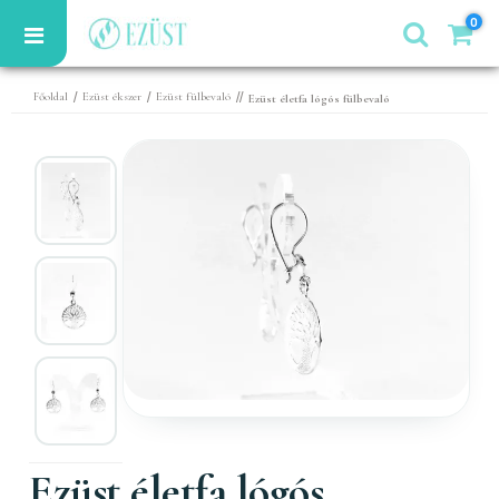
0
/
/
//
Főoldal
Ezüst ékszer
Ezüst fülbevaló
Ezüst életfa lógós fülbevaló
Ezüst életfa lógós