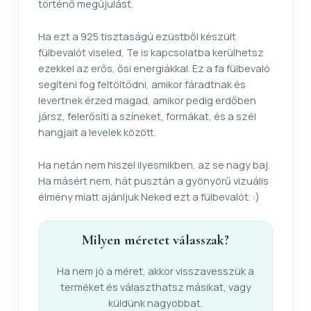
történő megújulást.
Ha ezt a 925 tisztaságú ezüstből készült
fülbevalót viseled, Te is kapcsolatba kerülhetsz
ezekkel az erős, ősi energiákkal. Ez a fa fülbevaló
segíteni fog feltöltődni, amikor fáradtnak és
levertnek érzed magad, amikor pedig erdőben
jársz, felerősíti a színeket, formákat, és a szél
hangjait a levelek között.
Ha netán nem hiszel ilyesmikben, az se nagy baj.
Ha másért nem, hát pusztán a gyönyörű vizuális
élmény miatt ajánljuk Neked ezt a fülbevalót. :)
Milyen méretet válasszak?
Ha nem jó a méret, akkor visszavesszük a
terméket és választhatsz másikat, vagy
küldünk nagyobbat.