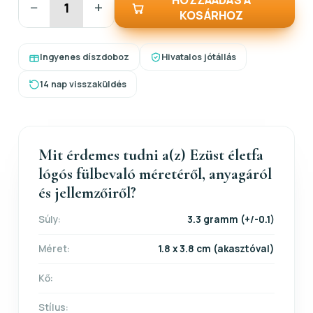
HOZZÁADÁS A
−
+
KOSÁRHOZ
Ingyenes díszdoboz
Hivatalos jótállás
14 nap visszaküldés
Mit érdemes tudni a(z) Ezüst életfa
lógós fülbevaló méretéről, anyagáról
és jellemzőiről?
Súly:
3.3 gramm (+/-0.1)
Méret:
1.8 x 3.8 cm (akasztóval)
Kő:
Stílus: