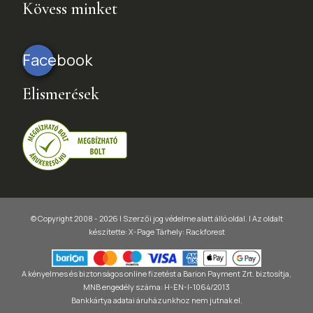
Kövess minket
Facebook
Elismerések
© Copyright 2008 - 2026 | Szerzői jog védelme alatt álló oldal. |
Az oldalt
készítette:
X-Page
Tárhely: Rackforest
A kényelmes és biztonságos online fizetést a Barion Payment Zrt. biztosítja,
MNB engedély száma: H-EN-I-1064/2013
Bankkártya adatai áruházunkhoz nem jutnak el.