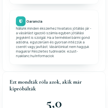
Garancia
Nálunk minden ékszerhez hivatalos jótállás jár -
a vásárlást igazoló számla egyben jótállási
jegyként is szolgál. Ha a termékkel bármi gond
adódna, egyszerűen és gyorsan intézzük a
cserét vagy javítást. Vásárlóinkat nem hagyjuk
magukra! Részletes tudnivalók: ezust-
nyaklanc.hu/informaciok
Ezt mondták róla azok, akik már
kipróbálták
5,0