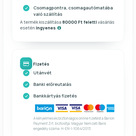
Csomagpontra, csomagautómatába
való szállítás
A termék kiszállítása
80000 Ft feletti
vásárlás
esetén
ingyenes
.
Fizetés
Utánvét
Banki előreutalás
Bankkártyás fizetés
A kényelmes és biztonságos online fizetést a Barion
Payment Zrt. biztosítja. Magyar Nemzeti Bank
engedély száma: H-EN-I-1064/2013