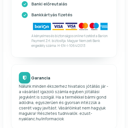
Banki előreutalás
Bankkártyás fizetés
A kényelmes és biztonságos online fizetést a Barion
Payment Zrt. biztosítja. Magyar Nemzeti Bank
engedély száma: H-EN-I-1064/2013
Garancia
Nálunk minden ékszerhez hivatalos jótállás jár -
a vásárlást igazoló számla egyben jótállási
jegyként is szolgál. Ha a termékkel bármi gond
adódna, egyszerűen és gyorsan intézzük a
cserét vagy javítást. Vásárlóinkat nem hagyjuk
magukra! Részletes tudnivalók: ezust-
nyaklanc.hu/informaciok