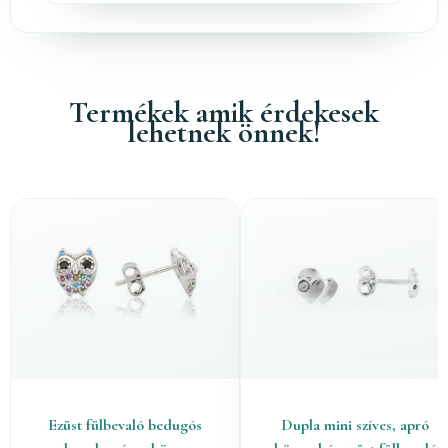
Termékek amik érdekesek
lehetnek önnek!
Ezüst fülbevaló bedugós
Dupla mini szíves, apró