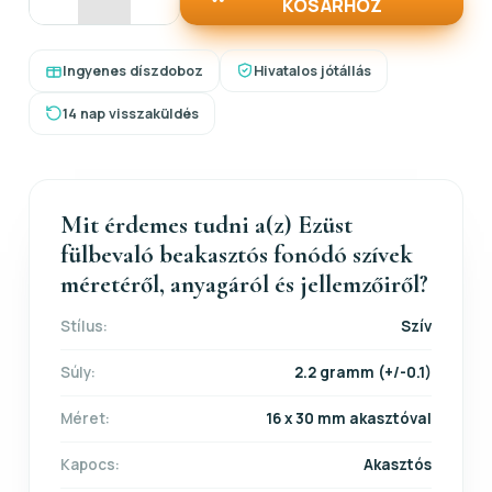
KOSÁRHOZ
Ingyenes díszdoboz
Hivatalos jótállás
14 nap visszaküldés
Mit érdemes tudni a(z) Ezüst
fülbevaló beakasztós fonódó szívek
méretéről, anyagáról és jellemzőiről?
Stílus:
Szív
Súly:
2.2 gramm (+/-0.1)
Méret:
16 x 30 mm akasztóval
Kapocs:
Akasztós