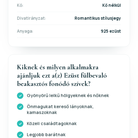
Kő:
Kő nélkül
Divatirányzat:
Romantikus stílusjegy
Anyaga:
925 ezüst
Kiknek és milyen alkalmakra
ajánljuk ezt a(z) Ezüst fülbevaló
beakasztós fonódó szívek?
Gyönyörű lelkű hölgyeknek és nőknek
Önmagukat kereső lányoknak,
kamaszoknak
Közeli családtagoknak
Legjobb barátnak