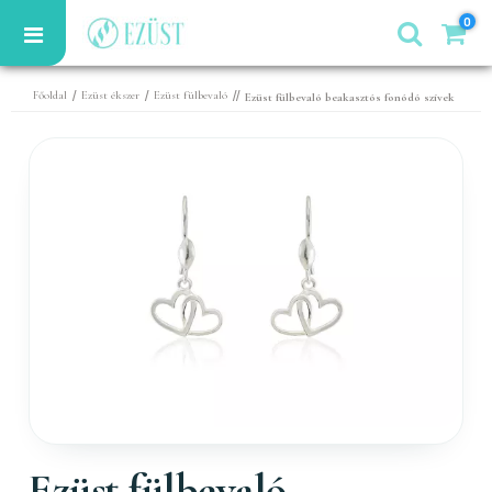
0
/
/
//
Főoldal
Ezüst ékszer
Ezüst fülbevaló
Ezüst fülbevaló beakasztós fonódó szívek
Ezüst fülbevaló