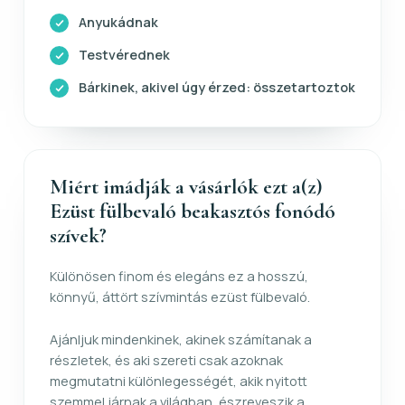
Anyukádnak
Testvérednek
Bárkinek, akivel úgy érzed: összetartoztok
Miért imádják a vásárlók ezt a(z)
Ezüst fülbevaló beakasztós fonódó
szívek?
Különösen finom és elegáns ez a hosszú,
könnyű, áttört szívmintás ezüst fülbevaló.
Ajánljuk mindenkinek, akinek számítanak a
részletek, és aki szereti csak azoknak
megmutatni különlegességét, akik nyitott
szemmel járnak a világban, észreveszik a