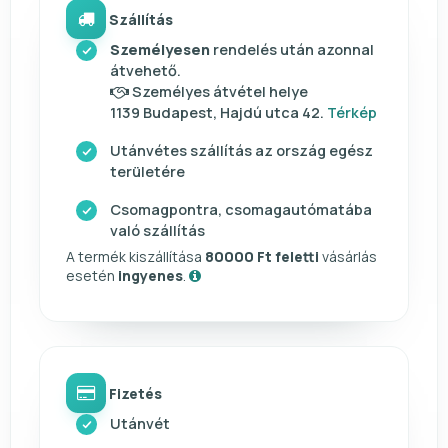
Szállítás
Személyesen
rendelés után azonnal
átvehető.
Személyes átvétel helye
1139 Budapest, Hajdú utca 42.
Térkép
Utánvétes szállítás az ország egész
területére
Csomagpontra, csomagautómatába
való szállítás
A termék kiszállítása
80000 Ft feletti
vásárlás
esetén
ingyenes
.
Fizetés
Utánvét