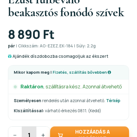
beakasztós fonódó szívek
8 890 Ft
pár
| Cikkszám: AG-EZEZ.EK-184 | Súly: 2.2g
Ajándék díszdobozba csomagoljuk az ékszert
Mikor kapom meg |
Fizetés, szállítás bővebben
Raktáron
, szállításra kész. Azonnal átvehető
Személyesen
rendelés után azonnal átvehető.
Térkép
Kiszállítással:
várható érkezés 08.11. (Kedd)
HOZZÁADÁS A
−
+