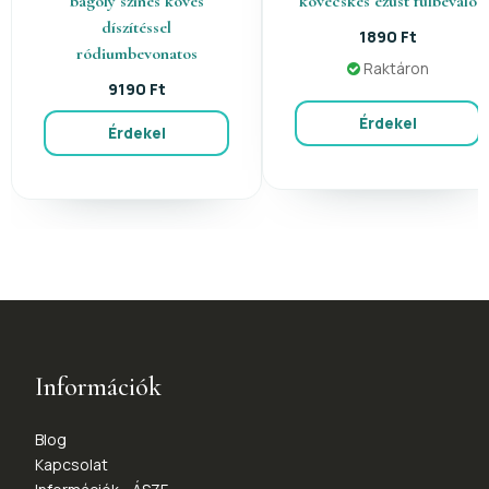
bagoly színes köves
kövecskés ezüst fülbevaló
díszítéssel
1890 Ft
ródiumbevonatos
Raktáron
9190 Ft
Érdekel
Érdekel
Információk
Blog
Kapcsolat