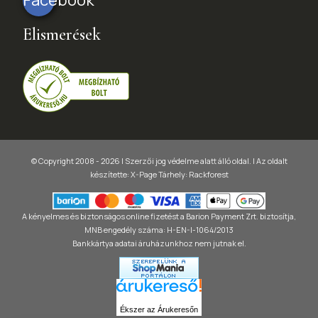
Elismerések
© Copyright 2008 - 2026 | Szerzői jog védelme alatt álló oldal. |
Az oldalt
készítette:
X-Page
Tárhely: Rackforest
A kényelmes és biztonságos online fizetést a Barion Payment Zrt. biztosítja,
MNB engedély száma: H-EN-I-1064/2013
Bankkártya adatai áruházunkhoz nem jutnak el.
Ékszer az Árukeresőn