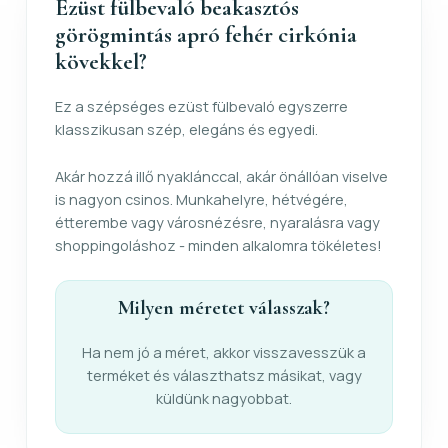
Ezüst fülbevaló beakasztós
görögmintás apró fehér cirkónia
kövekkel?
Ez a szépséges ezüst fülbevaló egyszerre
klasszikusan szép, elegáns és egyedi.
Akár hozzá illő nyaklánccal, akár önállóan viselve
is nagyon csinos. Munkahelyre, hétvégére,
étterembe vagy városnézésre, nyaralásra vagy
shoppingoláshoz - minden alkalomra tökéletes!
Milyen méretet válasszak?
Ha nem jó a méret, akkor visszavesszük a
terméket és választhatsz másikat, vagy
küldünk nagyobbat.