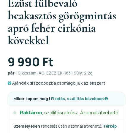
Ezüst fülbevaló
beakasztós görögmintás
apró fehér cirkónia
kövekkel
9 990 Ft
pár
| Cikkszám: AG-EZEZ.EK-183 | Súly: 2.2g
Ajándék díszdobozba csomagoljuk az ékszert
Mikor kapom meg |
Fizetés, szállítás bővebben
Raktáron
, szállításra kész. Azonnal átvehető
Személyesen
rendelés után azonnal átvehető.
Térkép