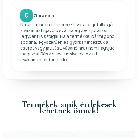
Garancia
Nálunk minden ékszerhez hivatalos jótállás jár -
a vásárlást igazoló számla egyben jótállási
jegyként is szolgál. Ha a termékkel bármi gond
adódna, egyszerűen és gyorsan intézzük a
cserét vagy javítást. Vásárlóinkat nem hagyjuk
magukra! Részletes tudnivalók: ezust-
nyaklanc.hu/informaciok
Termékek amik érdekesek
lehetnek önnek!