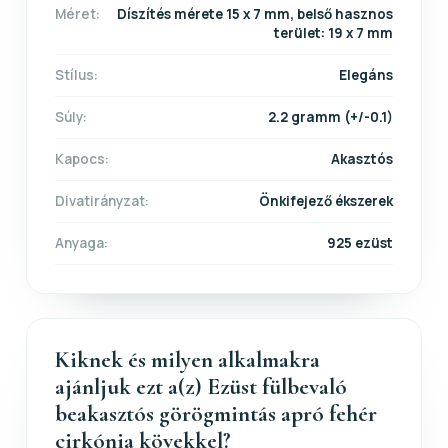
Méret:
Díszítés mérete 15 x 7 mm, belső hasznos
terület: 19 x 7 mm
Stílus:
Elegáns
Súly:
2.2 gramm (+/-0.1)
Kapocs:
Akasztós
Divatirányzat:
Önkifejező ékszerek
Anyaga:
925 ezüst
Kiknek és milyen alkalmakra
ajánljuk ezt a(z) Ezüst fülbevaló
beakasztós görögmintás apró fehér
cirkónia kövekkel?