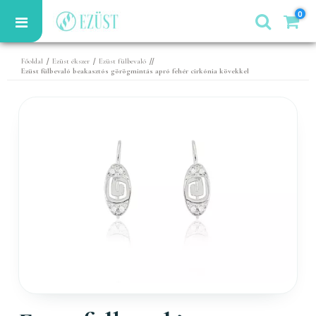
0
/
/
//
Főoldal
Ezüst ékszer
Ezüst fülbevaló
Ezüst fülbevaló beakasztós görögmintás apró fehér cirkónia kövekkel