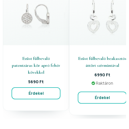
Ezüst fülbevaló
Ezüst fülbevaló beakasztós
patentzáras kör apró fehér
áttört szívmintával
kövekkel
6990 Ft
5690 Ft
Raktáron
Érdekel
Érdekel