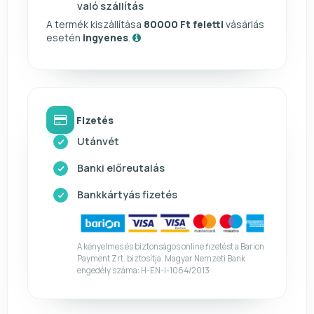
való szállítás
A termék kiszállítása
80000 Ft feletti
vásárlás
esetén
ingyenes
.
Fizetés
Utánvét
Banki előreutalás
Bankkártyás fizetés
A kényelmes és biztonságos online fizetést a Barion
Payment Zrt. biztosítja. Magyar Nemzeti Bank
engedély száma: H-EN-I-1064/2013