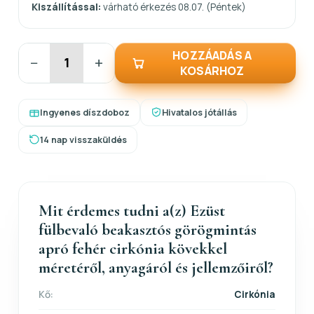
Kiszállítással:
várható érkezés 08.07. (Péntek)
HOZZÁADÁS A
−
+
KOSÁRHOZ
Ingyenes díszdoboz
Hivatalos jótállás
14 nap visszaküldés
Mit érdemes tudni a(z) Ezüst
fülbevaló beakasztós görögmintás
apró fehér cirkónia kövekkel
méretéről, anyagáról és jellemzőiről?
Kő:
Cirkónia