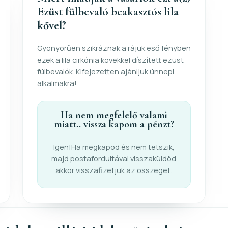
Ezüst fülbevaló beakasztós lila
kővel?
Gyönyörűen szikráznak a rájuk eső fényben
ezek a lila cirkónia kövekkel díszített ezüst
fülbevalók. Kifejezetten ajánljuk ünnepi
alkalmakra!
Ha nem megfelelő valami
miatt.. vissza kapom a pénzt?
Igen!Ha megkapod és nem tetszik,
majd postafordultával visszaküldöd
akkor visszafizetjük az összeget.