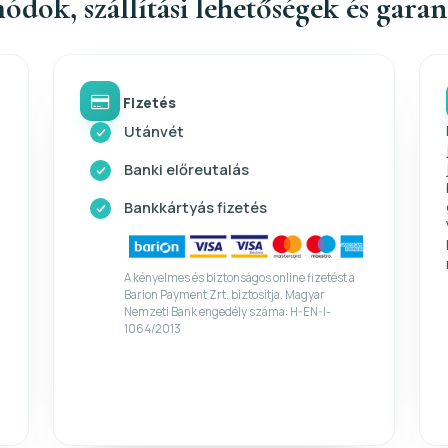
ódok, szállítási lehetőségek és gara
Fizetés
Utánvét
Banki előreutalás
Bankkártyás fizetés
A kényelmes és biztonságos online fizetést a
Barion Payment Zrt. biztosítja. Magyar
Nemzeti Bank engedély száma: H-EN-I-
1064/2013