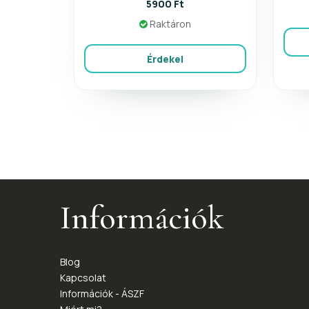
5900 Ft
Raktáron
Érdekel
Információk
Blog
Kapcsolat
Információk - ÁSZF