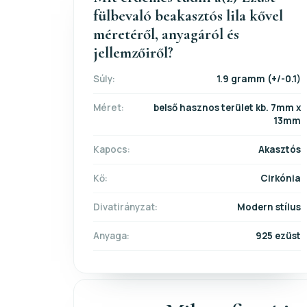
fülbevaló beakasztós lila kővel
méretéről, anyagáról és
jellemzőiről?
Súly:
1.9 gramm (+/-0.1)
Méret:
belső hasznos terület kb. 7mm x
13mm
Kapocs:
Akasztós
Kő:
Cirkónia
Divatirányzat:
Modern stílus
Anyaga:
925 ezüst