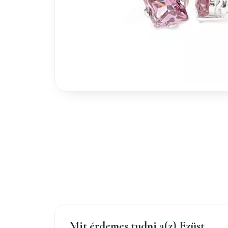
Mit érdemes tudni a(z) Ezüst