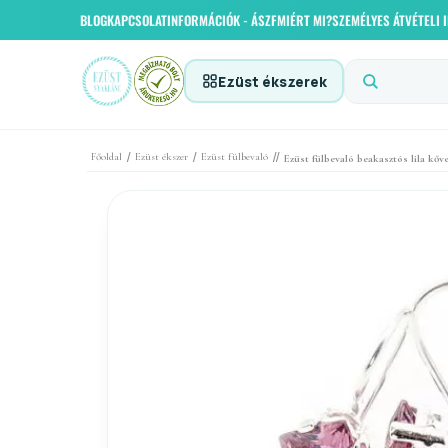
BLOG
KAPCSOLAT
INFORMÁCIÓK - ÁSZF
MIÉRT MI?
SZEMÉLYES ÁTVÉTELI
Ezüst ékszerek
/
/
//
Főoldal
Ezüst ékszer
Ezüst fülbevaló
Ezüst fülbevaló beakasztós lila kőve