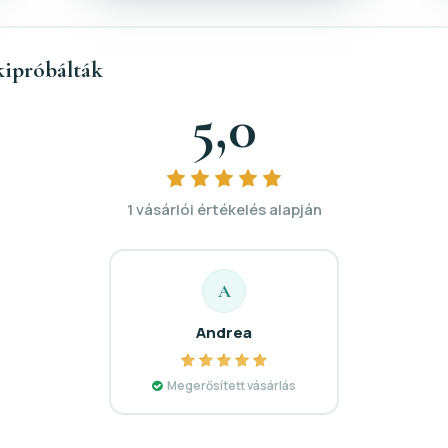
kipróbálták
5,0
1 vásárlói értékelés alapján
A
Andrea
Megerősített vásárlás