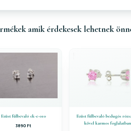
rmékek amik érdekesek lehetnek önn
Ezüst fülbevaló ek-e-010
Ezüst fülbevaló bedugós rózs
kővel karmos foglalatba
3890 Ft