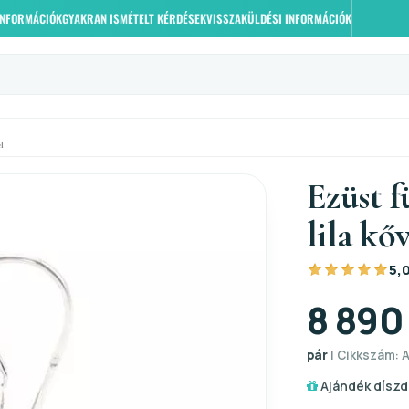
 INFORMÁCIÓK
GYAKRAN ISMÉTELT KÉRDÉSEK
VISSZAKÜLDÉSI INFORMÁCIÓK
l
Ezüst f
lila kő
5,
8 890
pár
| Cikkszám: A
Ajándék díszd