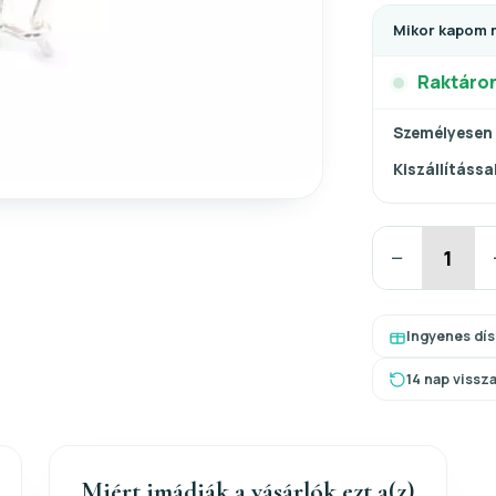
Mikor kapom 
Raktáro
Személyesen
Kiszállítással
−
Ingyenes dí
14 nap vissz
Miért imádják a vásárlók ezt a(z)