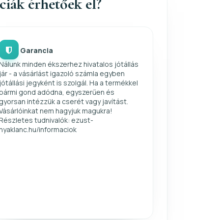
nciák érhetőek el?
Garancia
Nálunk minden ékszerhez hivatalos jótállás
jár - a vásárlást igazoló számla egyben
jótállási jegyként is szolgál. Ha a termékkel
bármi gond adódna, egyszerűen és
gyorsan intézzük a cserét vagy javítást.
Vásárlóinkat nem hagyjuk magukra!
Részletes tudnivalók: ezust-
nyaklanc.hu/informaciok