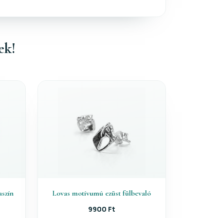
ek!
aszín
Lovas motívumú ezüst fülbevaló
n
9900 Ft