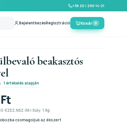
+36 20 / 290-14-21
Bejelentkezés
Regisztráció
Kosár
0
ülbevaló beakasztós
vel
1 értékelés alapján
0
 Ft
G-EZEZ.NSZ-36 | Súly: 1.9g
obozba csomagoljuk az ékszert