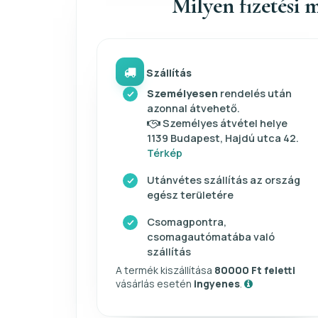
Milyen fizetési m
Szállítás
Személyesen
rendelés után
azonnal átvehető.
Személyes átvétel helye
1139 Budapest, Hajdú utca 42.
Térkép
Utánvétes szállítás az ország
egész területére
Csomagpontra,
csomagautómatába való
szállítás
A termék kiszállítása
80000 Ft feletti
vásárlás esetén
ingyenes
.