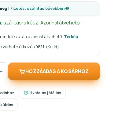
meg |
Fizetés, szállítás bővebben
n
, szállításra kész. Azonnal átvehető
rendelés után azonnal átvehető.
Térkép
:
várható érkezés 08.11. (Kedd)
+
HOZZÁADÁS A KOSÁRHOZ
szdoboz
Hivatalos jótállás
aküldés