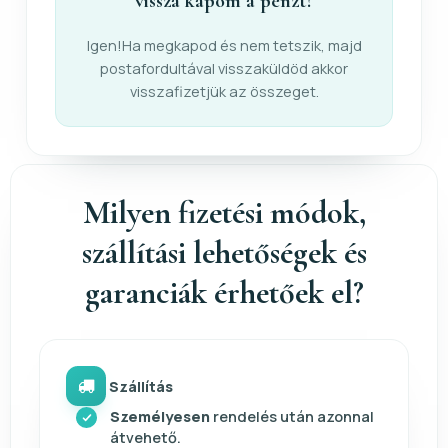
vissza kapom a pénzt?
Igen!Ha megkapod és nem tetszik, majd
postafordultával visszaküldöd akkor
visszafizetjük az összeget.
Milyen fizetési módok,
szállítási lehetőségek és
garanciák érhetőek el?
Szállítás
Személyesen
rendelés után azonnal
átvehető.