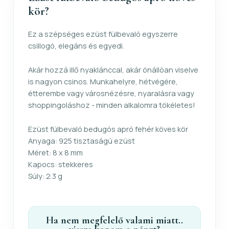
kör?
Ez a szépséges ezüst fülbevaló egyszerre
csillogó, elegáns és egyedi.
Akár hozzá illő nyaklánccal, akár önállóan viselve
is nagyon csinos. Munkahelyre, hétvégére,
étterembe vagy városnézésre, nyaralásra vagy
shoppingoláshoz - minden alkalomra tökéletes!
Ezüst fülbevaló bedugós apró fehér köves kör
Anyaga: 925 tisztaságú ezüst
Méret: 8 x 8 mm
Kapocs: stekkeres
Súly: 2.3 g
Ha nem megfelelő valami miatt..