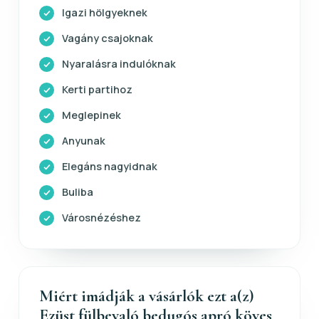
Igazi hölgyeknek
Vagány csajoknak
Nyaralásra indulóknak
Kerti partihoz
Meglepinek
Anyunak
Elegáns nagyidnak
Buliba
Városnézéshez
Miért imádják a vásárlók ezt a(z)
Ezüst fülbevaló bedugós apró köves