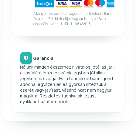
A kényelmes és biztonságos online fizetést a Barion
Payment Zrt. biztosítja. Magyar Nemzeti Bank
engedély száma: H-EN-I-1064/2013
Garancia
Nálunk minden ékszerhez hivatalos jótállás jár -
a vásárlást igazoló számla egyben jótállási
jegyként is szolgál. Ha a termékkel bármi gond
adódna, egyszerűen és gyorsan intézzük a
cserét vagy javítást. Vásárlóinkat nem hagyjuk
magukra! Részletes tudnivalók: ezust-
nyaklanc.hu/informaciok