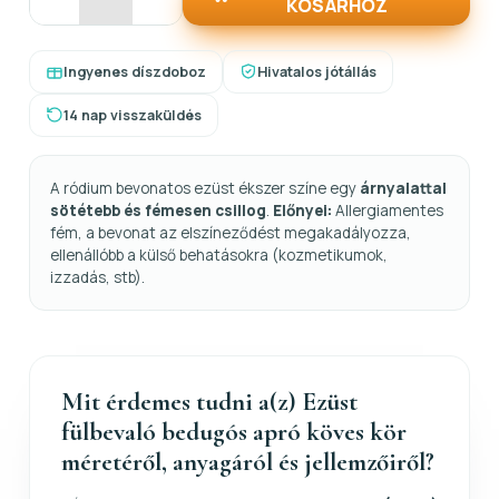
KOSÁRHOZ
Ingyenes díszdoboz
Hivatalos jótállás
14 nap visszaküldés
A ródium bevonatos ezüst ékszer színe egy
árnyalattal
sötétebb és fémesen csillog
.
Előnyei:
Allergiamentes
fém, a bevonat az elszíneződést megakadályozza,
ellenállóbb a külső behatásokra (kozmetikumok,
izzadás, stb).
Mit érdemes tudni a(z) Ezüst
fülbevaló bedugós apró köves kör
méretéről, anyagáról és jellemzőiről?