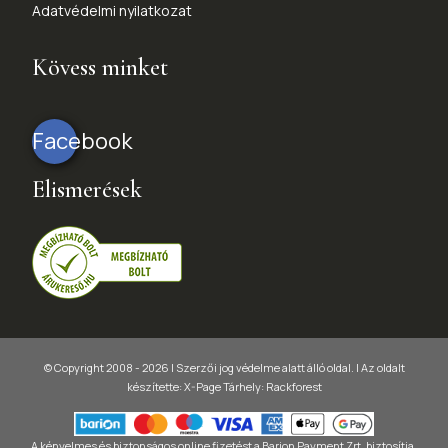
Adatvédelmi nyilatkozat
Kövess minket
Facebook
Elismerések
© Copyright 2008 - 2026 | Szerzői jog védelme alatt álló oldal. |
Az oldalt
készítette:
X-Page
Tárhely: Rackforest
A kényelmes és biztonságos online fizetést a Barion Payment Zrt. biztosítja,