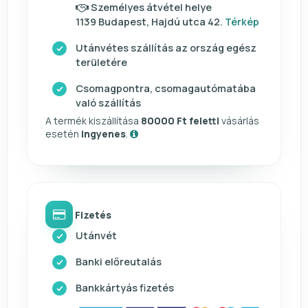
Személyes átvétel helye
1139 Budapest, Hajdú utca 42.
Térkép
Utánvétes szállítás az ország egész
területére
Csomagpontra, csomagautómatába
való szállítás
A termék kiszállítása
80000 Ft feletti
vásárlás
esetén
ingyenes
.
Fizetés
Utánvét
Banki előreutalás
Bankkártyás fizetés