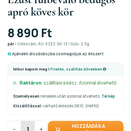
apró köves kör
8 890 Ft
pár
| Cikkszám: AG-EZEZ.SK-13 | Súly: 2.3g
Ajándék díszdobozba csomagoljuk az ékszert
Mikor kapom meg |
Fizetés, szállítás bővebben
Raktáron
, szállításra kész. Azonnal átvehető
Személyesen
rendelés után azonnal átvehető.
Térkép
Kiszállítással:
várható érkezés 08.10. (Hétfő)
HOZZÁADÁS A
−
+