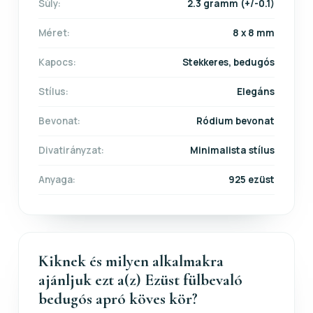
Súly:
2.3 gramm (+/-0.1)
Méret:
8 x 8 mm
Kapocs:
Stekkeres, bedugós
Stílus:
Elegáns
Bevonat:
Ródium bevonat
Divatirányzat:
Minimalista stílus
Anyaga:
925 ezüst
Kiknek és milyen alkalmakra
ajánljuk ezt a(z) Ezüst fülbevaló
bedugós apró köves kör?