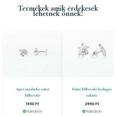
Termékek amik érdekesek
lehetnek önnek!
Apró madárka ezüst
Ezüst fülbevaló bedugós
fülbevaló
teknős
1590 Ft
2990 Ft
Raktáron
Raktáron