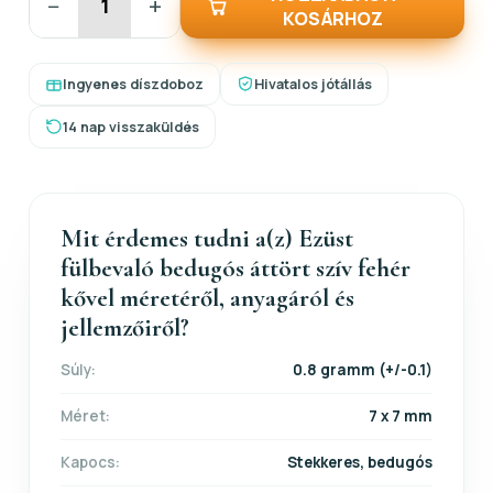
−
+
KOSÁRHOZ
Ingyenes díszdoboz
Hivatalos jótállás
14 nap visszaküldés
Mit érdemes tudni a(z) Ezüst
fülbevaló bedugós áttört szív fehér
kővel méretéről, anyagáról és
jellemzőiről?
Súly:
0.8 gramm (+/-0.1)
Méret:
7 x 7 mm
Kapocs:
Stekkeres, bedugós