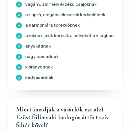
vagány, ám mély érzésű csajoknak
az apró, elegáns ékszerek kedvelőinek
a harmóniára törekvőknek
azoknak, akik keresik a helyüket a világban
anyukádnak
nagymamádnak
kislányodnak
kedvesednek
Miért imádják a vásárlók ezt a(z)
Ezüst fülbevaló bedugós áttört szív
fehér kővel?