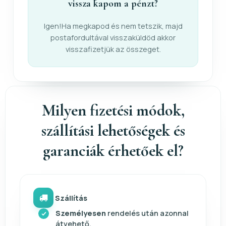
vissza kapom a pénzt?
Igen!Ha megkapod és nem tetszik, majd
postafordultával visszaküldöd akkor
visszafizetjük az összeget.
Milyen fizetési módok,
szállítási lehetőségek és
garanciák érhetőek el?
Szállítás
Személyesen
rendelés után azonnal
átvehető.