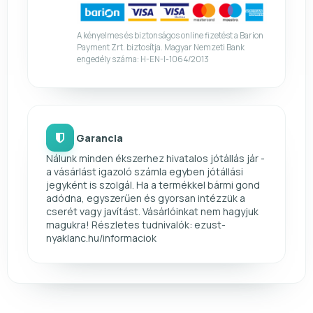
A kényelmes és biztonságos online fizetést a Barion
Payment Zrt. biztosítja. Magyar Nemzeti Bank
engedély száma: H-EN-I-1064/2013
Garancia
Nálunk minden ékszerhez hivatalos jótállás jár -
a vásárlást igazoló számla egyben jótállási
jegyként is szolgál. Ha a termékkel bármi gond
adódna, egyszerűen és gyorsan intézzük a
cserét vagy javítást. Vásárlóinkat nem hagyjuk
magukra! Részletes tudnivalók: ezust-
nyaklanc.hu/informaciok