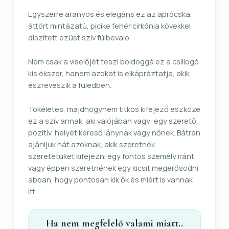
Egyszerre aranyos és elegáns ez az aprócska,
áttört mintázatú, picike fehér cirkónia kövekkel
díszített ezüst szív fülbevaló.
Nem csak a viselőjét teszi boldoggá ez a csillogó
kis ékszer, hanem azokat is elkápráztatja, akik
észreveszik a füledben.
Tökéletes, majdhogynem titkos kifejező eszköze
ez a szív annak, aki valójában vagy: egy szerető,
pozitív, helyét kereső lánynak vagy nőnek. Bátran
ajánljuk hát azoknak, akik szeretnék
szeretetüket kifejezni egy fontos személy iránt,
vagy éppen szeretnének egy kicsit megerősödni
abban, hogy pontosan kik ők és miért is vannak
itt.
Ha nem megfelelő valami miatt..