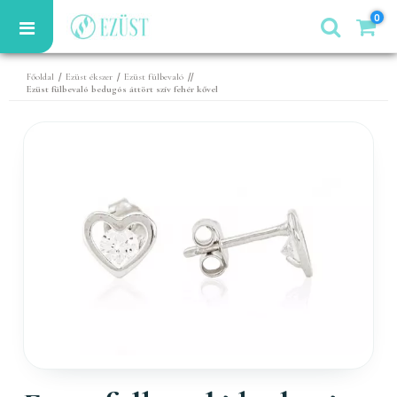
0
/
/
//
Főoldal
Ezüst ékszer
Ezüst fülbevaló
Ezüst fülbevaló bedugós áttört szív fehér kővel