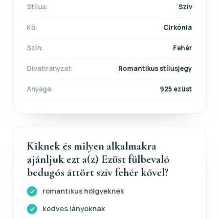
Stílus:
Szív
Kő:
Cirkónia
Szín:
Fehér
Divatirányzat:
Romantikus stílusjegy
Anyaga:
925 ezüst
Kiknek és milyen alkalmakra
ajánljuk ezt a(z) Ezüst fülbevaló
bedugós áttört szív fehér kővel?
romantikus hölgyeknek
kedves lányoknak