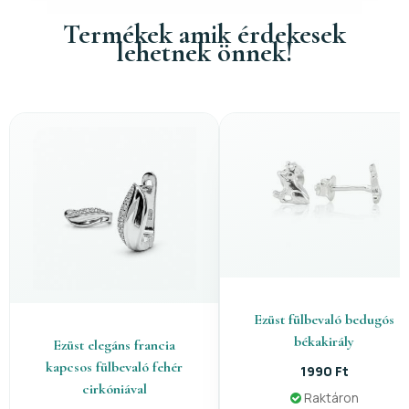
Termékek amik érdekesek
lehetnek önnek!
Ezüst fülbevaló bedugós
békakirály
Ezüst elegáns francia
kapcsos fülbevaló fehér
1990 Ft
cirkóniával
Raktáron