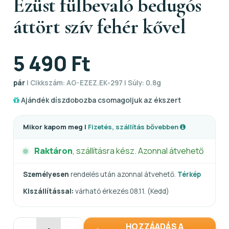
Ezüst fülbevaló bedugós
áttört szív fehér kővel
5 490 Ft
pár
| Cikkszám: AG-EZEZ.EK-297 | Súly: 0.8g
Ajándék díszdobozba csomagoljuk az ékszert
Mikor kapom meg |
Fizetés, szállítás bővebben
Raktáron
, szállításra kész. Azonnal átvehető
Személyesen
rendelés után azonnal átvehető.
Térkép
Kiszállítással:
várható érkezés 08.11. (Kedd)
HOZZÁADÁS A