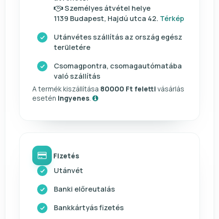
Személyes átvétel helye
1139 Budapest, Hajdú utca 42.
Térkép
Utánvétes szállítás az ország egész
területére
Csomagpontra, csomagautómatába
való szállítás
A termék kiszállítása
80000 Ft feletti
vásárlás
esetén
ingyenes
.
Fizetés
Utánvét
Banki előreutalás
Bankkártyás fizetés