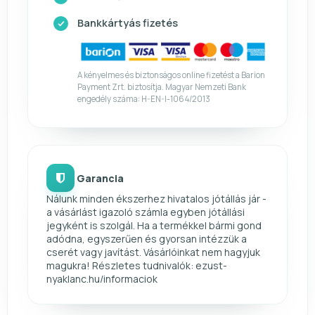
Bankkártyás fizetés
A kényelmes és biztonságos online fizetést a Barion
Payment Zrt. biztosítja. Magyar Nemzeti Bank
engedély száma: H-EN-I-1064/2013
Garancia
Nálunk minden ékszerhez hivatalos jótállás jár -
a vásárlást igazoló számla egyben jótállási
jegyként is szolgál. Ha a termékkel bármi gond
adódna, egyszerűen és gyorsan intézzük a
cserét vagy javítást. Vásárlóinkat nem hagyjuk
magukra! Részletes tudnivalók: ezust-
nyaklanc.hu/informaciok