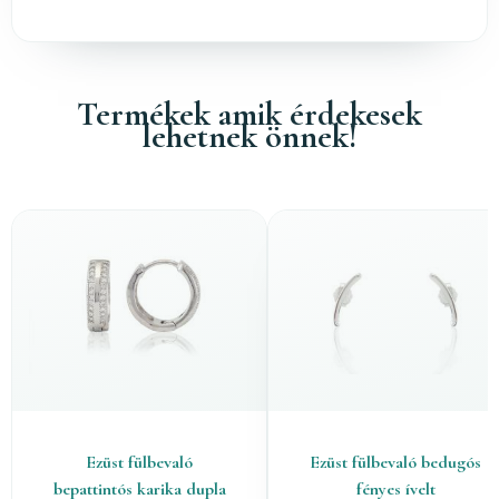
Termékek amik érdekesek
lehetnek önnek!
Ezüst fülbevaló
Ezüst fülbevaló bedugós
bepattintós karika dupla
fényes ívelt