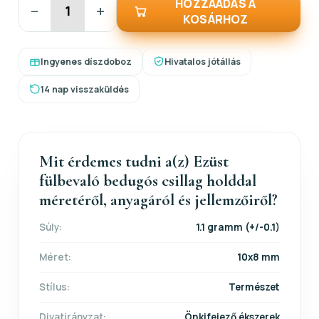
HOZZÁADÁS A
−
+
KOSÁRHOZ
Ingyenes díszdoboz
Hivatalos jótállás
14 nap visszaküldés
Mit érdemes tudni a(z) Ezüst
fülbevaló bedugós csillag holddal
méretéről, anyagáról és jellemzőiről?
Súly:
1.1 gramm (+/-0.1)
Méret:
10x8 mm
Stílus:
Természet
Divatirányzat:
Önkifejező ékszerek