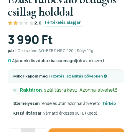
csillag holddal
1 értékelés alapján
2,0
3 990 Ft
pár
| Cikkszám: AG-EZEZ.NSZ-120 | Súly: 1.1g
Ajándék díszdobozba csomagoljuk az ékszert
Mikor kapom meg |
Fizetés, szállítás bővebben
Raktáron
, szállításra kész. Azonnal átvehető
Személyesen
rendelés után azonnal átvehető.
Térkép
Kiszállítással:
várható érkezés 08.11. (Kedd)