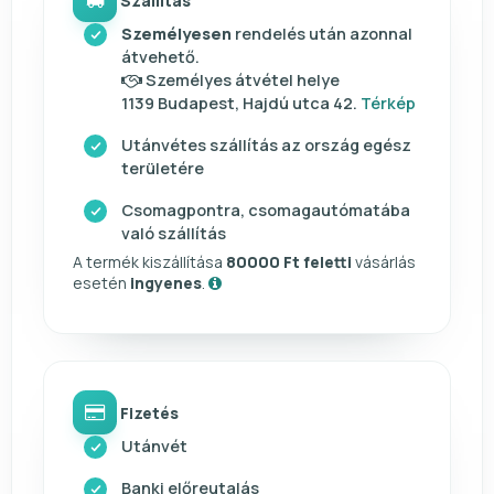
Szállítás
Személyesen
rendelés után azonnal
átvehető.
Személyes átvétel helye
1139 Budapest, Hajdú utca 42.
Térkép
Utánvétes szállítás az ország egész
területére
Csomagpontra, csomagautómatába
való szállítás
A termék kiszállítása
80000 Ft feletti
vásárlás
esetén
ingyenes
.
Fizetés
Utánvét
Banki előreutalás