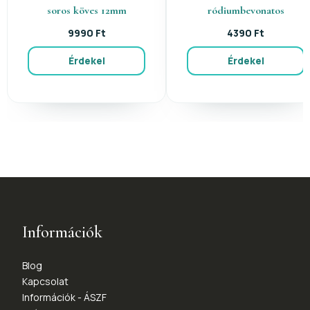
soros köves 12mm
ródiumbevonatos
9990 Ft
4390 Ft
Érdekel
Érdekel
Információk
Blog
Kapcsolat
Információk - ÁSZF