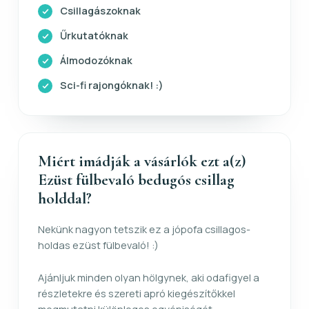
Csillagászoknak
Űrkutatóknak
Álmodozóknak
Sci-fi rajongóknak! :)
Miért imádják a vásárlók ezt a(z)
Ezüst fülbevaló bedugós csillag
holddal?
Nekünk nagyon tetszik ez a jópofa csillagos-
holdas ezüst fülbevaló! :)
Ajánljuk minden olyan hölgynek, aki odafigyel a
részletekre és szereti apró kiegészítőkkel