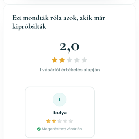
Ezt mondták róla azok, akik már
kipróbálták
2,0
1 vásárlói értékelés alapján
I
Ibolya
Megerősített vásárlás