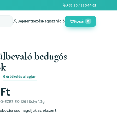
+36 20 / 290-14-21
Bejelentkezés
Regisztráció
Kosár
0
ülbevaló bedugós
ok
6 értékelés alapján
0
 Ft
G-EZEZ.EK-126 | Súly: 1.3g
obozba csomagoljuk az ékszert