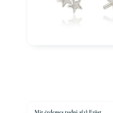
Mit érdemes tudni a(z) Ezüst