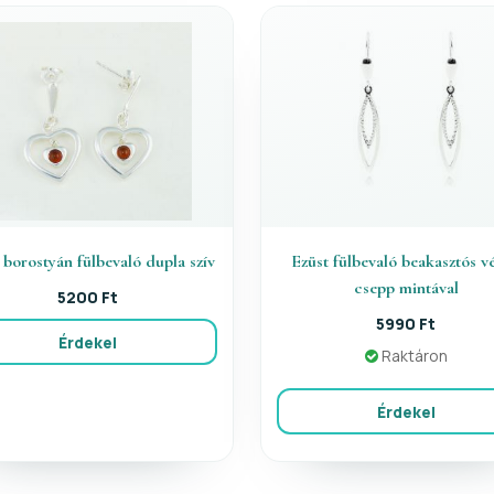
 borostyán fülbevaló dupla szív
Ezüst fülbevaló beakasztós vé
csepp mintával
5200 Ft
5990 Ft
Érdekel
Raktáron
Érdekel