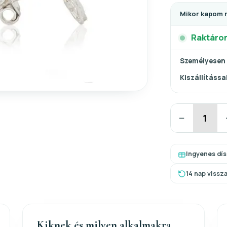
Mikor kapom 
Raktáro
Személyesen
Kiszállítással
−
Ingyenes dí
14 nap vissz
Kiknek és milyen alkalmakra