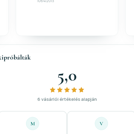
1064/2013
kipróbálták
5,0
6 vásárlói értékelés alapján
M
V