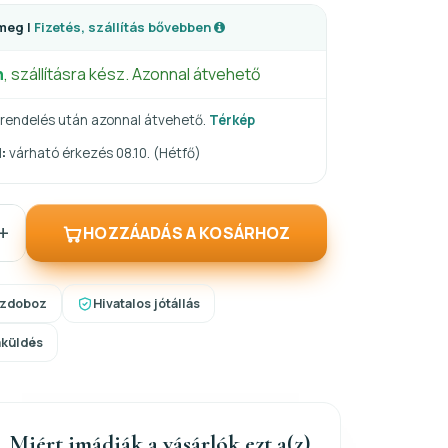
meg |
Fizetés, szállítás bővebben
n
, szállításra kész. Azonnal átvehető
rendelés után azonnal átvehető.
Térkép
:
várható érkezés 08.10. (Hétfő)
+
HOZZÁADÁS A KOSÁRHOZ
szdoboz
Hivatalos jótállás
aküldés
Miért imádják a vásárlók ezt a(z)