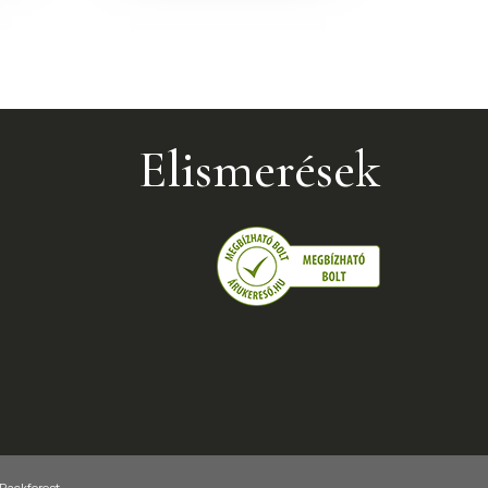
Elismerések
 Rackforest