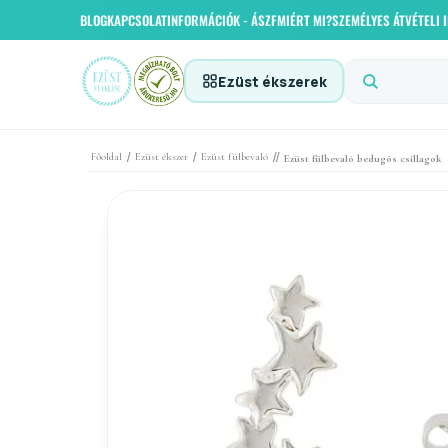
BLOG
KAPCSOLAT
INFORMÁCIÓK - ÁSZF
MIÉRT MI?
SZEMÉLYES ÁTVÉTELI
Ezüst ékszerek
/
/
//
Főoldal
Ezüst ékszer
Ezüst fülbevaló
Ezüst fülbevaló bedugós csillagok