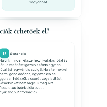
nagyobbat.
nciák érhetőek el?
Garancia
Nálunk minden ékszerhez hivatalos jótállás
jár - a vásárlást igazoló számla egyben
jótállási jegyként is szolgál. Ha a termékkel
bármi gond adódna, egyszerűen és
gyorsan intézzük a cserét vagy javítást.
Vásárlóinkat nem hagyjuk magukra!
Részletes tudnivalók: ezust-
nyaklanc.hu/informaciok