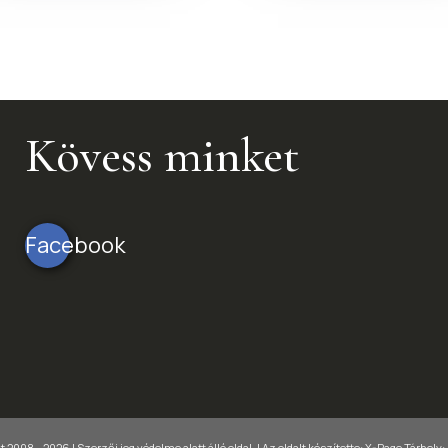
Kövess minket
Facebook
 2008 - 2026 | Szerzői jog védelme alatt álló oldal. |
Az oldalt készítette:
X-Page
Tárhely: