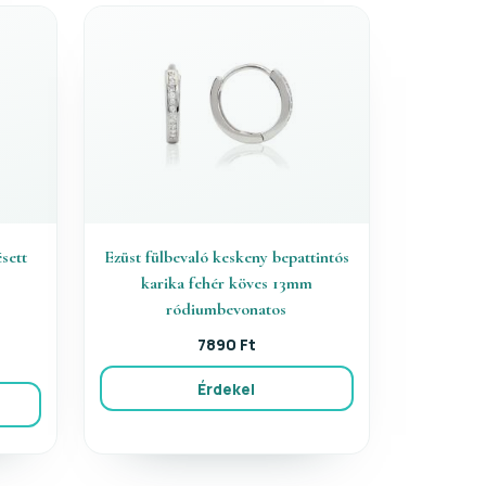
sett
Ezüst fülbevaló keskeny bepattintós
karika fehér köves 13mm
ródiumbevonatos
7890 Ft
Érdekel