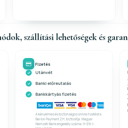
ódok, szállítási lehetőségek és gara
Fizetés
Utánvét
Banki előreutalás
Bankkártyás fizetés
A kényelmes és biztonságos online fizetést a
Barion Payment Zrt. biztosítja. Magyar
Nemzeti Bank engedély száma: H-EN-I-