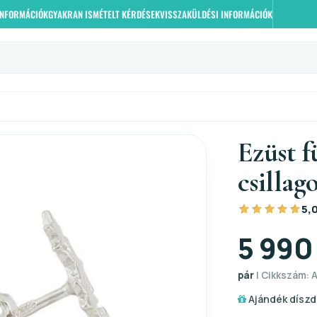
 INFORMÁCIÓK
GYAKRAN ISMÉTELT KÉRDÉSEK
VISSZAKÜLDÉSI INFORMÁCIÓK
Ezüst f
csillag
5,
5 990
pár
| Cikkszám: A
Ajándék díszd