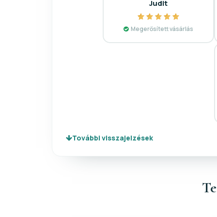
Judit
Megerősített vásárlás
További visszajelzések
Te