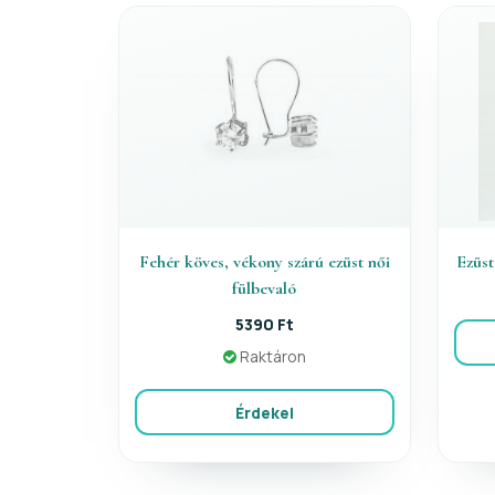
Fehér köves, vékony szárú ezüst női
Ezüst
fülbevaló
5390 Ft
Raktáron
Érdekel