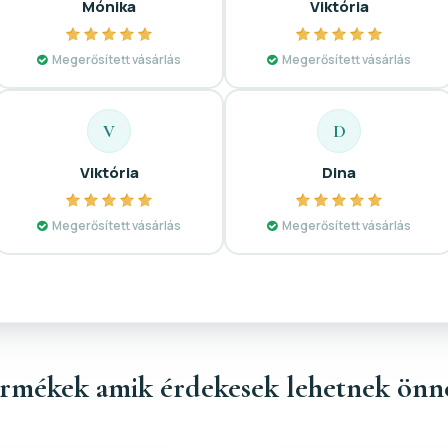
Mónika
Viktória
Megerősített vásárlás
Megerősített vásárlás
V
D
Viktória
Dina
Megerősített vásárlás
Megerősített vásárlás
rmékek amik érdekesek lehetnek önn