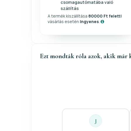
csomagautómatába való
szállítás
A termék kiszállítása
80000 Ft feletti
vásárlás esetén
ingyenes
.
Ezt mondták róla azok, akik már 
J