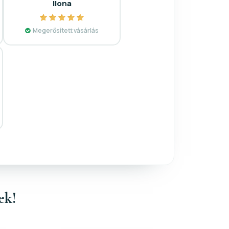
Ilona
Megerősített vásárlás
ek!