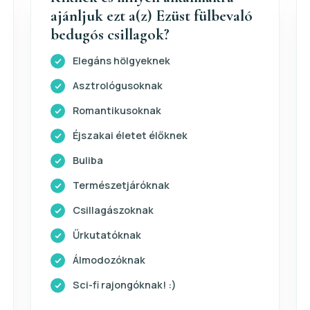
ajánljuk ezt a(z) Ezüst fülbevaló
bedugós csillagok?
Elegáns hölgyeknek
Asztrológusoknak
Romantikusoknak
Éjszakai életet élőknek
Buliba
Természetjáróknak
Csillagászoknak
Űrkutatóknak
Álmodozóknak
Sci-fi rajongóknak! :)