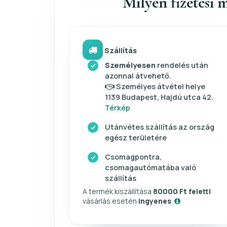
Milyen fizetési m
Szállítás
Személyesen
rendelés után
azonnal átvehető.
Személyes átvétel helye
1139 Budapest, Hajdú utca 42.
Térkép
Utánvétes szállítás az ország
egész területére
Csomagpontra,
csomagautómatába való
szállítás
A termék kiszállítása
80000 Ft feletti
vásárlás esetén
ingyenes
.