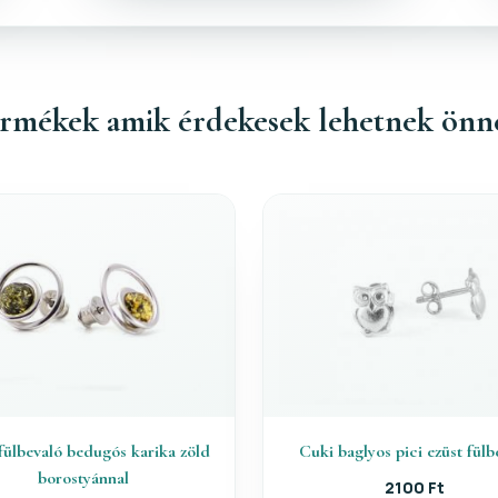
rmékek amik érdekesek lehetnek önn
fülbevaló bedugós karika zöld
Cuki baglyos pici ezüst fülb
borostyánnal
2100 Ft