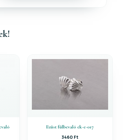
ek!
evaló
Ezüst fülbevaló ek-e-017
3460 Ft