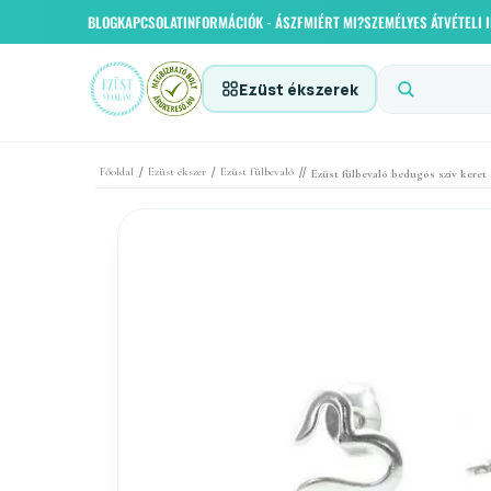
BLOG
KAPCSOLAT
INFORMÁCIÓK - ÁSZF
MIÉRT MI?
SZEMÉLYES ÁTVÉTELI
Ezüst ékszerek
/
/
//
Főoldal
Ezüst ékszer
Ezüst fülbevaló
Ezüst fülbevaló bedugós szív keret