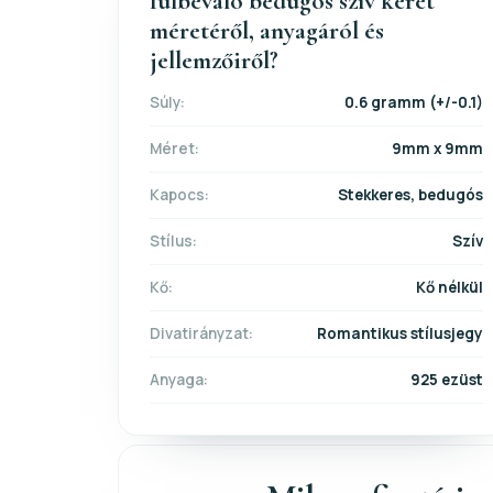
fülbevaló bedugós szív keret
méretéről, anyagáról és
jellemzőiről?
Súly:
0.6 gramm (+/-0.1)
Méret:
9mm x 9mm
Kapocs:
Stekkeres, bedugós
Stílus:
Szív
Kő:
Kő nélkül
Divatirányzat:
Romantikus stílusjegy
Anyaga:
925 ezüst