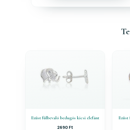
Te
Ezüst fülbevaló bedugós kicsi elefánt
Ezüst 
2690 Ft