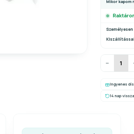
Mikor kapom 
Raktáro
Személyesen
Kiszállítással
−
Ingyenes dí
14 nap vissz