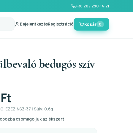
+36 20 / 290-14-21
Bejelentkezés
Regisztráció
Kosár
0
ülbevaló bedugós szív
 Ft
AG-EZEZ.NSZ-37 | Súly: 0.6g
obozba csomagoljuk az ékszert