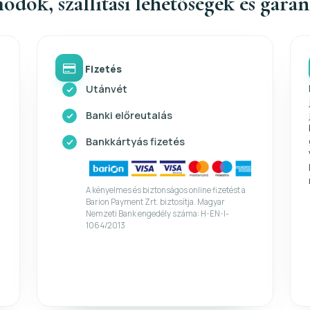
ódok, szállítási lehetőségek és gara
Fizetés
Utánvét
Banki előreutalás
Bankkártyás fizetés
A kényelmes és biztonságos online fizetést a
Barion Payment Zrt. biztosítja. Magyar
Nemzeti Bank engedély száma: H-EN-I-
1064/2013