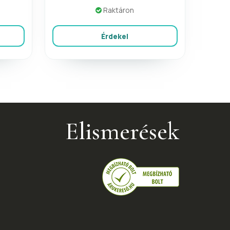
Raktáron
Érdekel
Elismerések