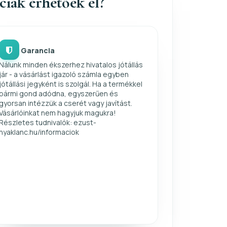
nciák érhetőek el?
Garancia
Nálunk minden ékszerhez hivatalos jótállás
jár - a vásárlást igazoló számla egyben
jótállási jegyként is szolgál. Ha a termékkel
bármi gond adódna, egyszerűen és
gyorsan intézzük a cserét vagy javítást.
Vásárlóinkat nem hagyjuk magukra!
Részletes tudnivalók: ezust-
nyaklanc.hu/informaciok