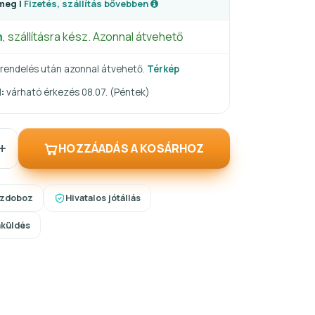
meg |
Fizetés, szállítás bővebben
n
, szállításra kész. Azonnal átvehető
rendelés után azonnal átvehető.
Térkép
:
várható érkezés 08.07. (Péntek)
+
HOZZÁADÁS A KOSÁRHOZ
szdoboz
Hivatalos jótállás
aküldés