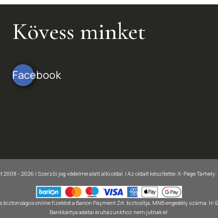
Kövess minket
Facebook
 2008 - 2026 | Szerzői jog védelme alatt álló oldal. |
Az oldalt készítette:
X-Page
Tárhely:
 biztonságos online fizetést a Barion Payment Zrt. biztosítja, MNB engedély száma: H
Bankkártya adatai áruházunkhoz nem jutnak el.