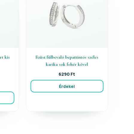
rt kis
Ezüst fülbevaló bepattintós széles
karika sok fehér kővel
6290 Ft
Érdekel