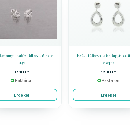
 koponya kalóz fülbevaló ek-e-
Ezüst fülbevaló bedugós áttö
045
csepp
1390 Ft
5290 Ft
Raktáron
Raktáron
Érdekel
Érdekel