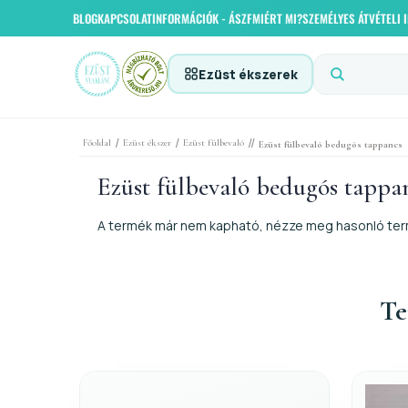
BLOG
KAPCSOLAT
INFORMÁCIÓK - ÁSZF
MIÉRT MI?
SZEMÉLYES ÁTVÉTELI
Ezüst ékszerek
/
/
//
Főoldal
Ezüst ékszer
Ezüst fülbevaló
Ezüst fülbevaló bedugós tappancs
Ezüst fülbevaló bedugós tappa
A termék már nem kapható, nézze meg hasonló ter
Te