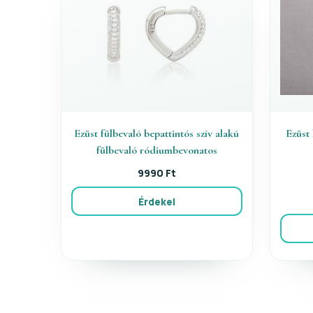
Ezüst fülbevaló bepattintós szív alakú
Ezüst
fülbevaló ródiumbevonatos
9990 Ft
Érdekel