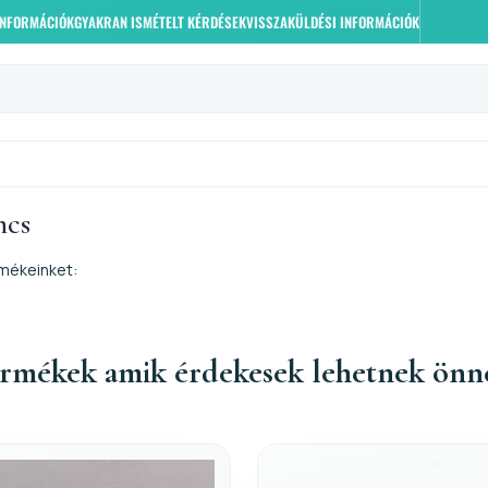
 INFORMÁCIÓK
GYAKRAN ISMÉTELT KÉRDÉSEK
VISSZAKÜLDÉSI INFORMÁCIÓK
ncs
mékeinket:
rmékek amik érdekesek lehetnek önn