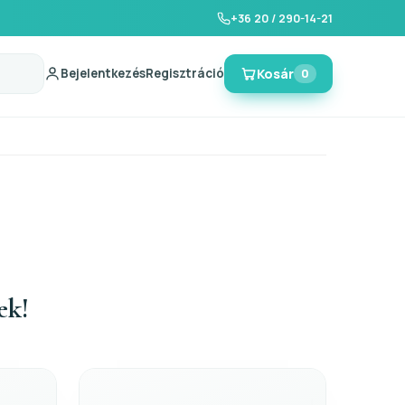
+36 20 / 290-14-21
Bejelentkezés
Regisztráció
Kosár
0
ek!