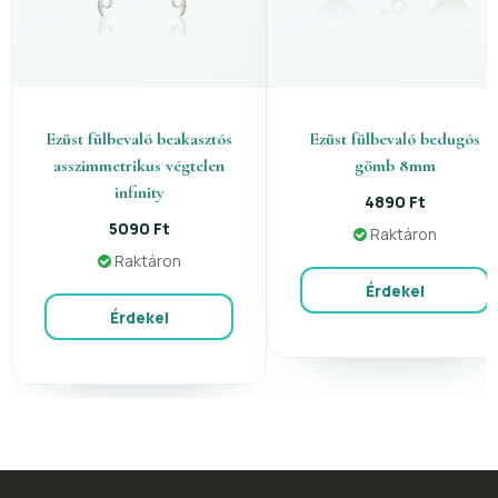
Ezüst fülbevaló beakasztós
Ezüst fülbevaló bedugós
asszimmetrikus végtelen
gömb 8mm
infinity
4890 Ft
5090 Ft
Raktáron
Raktáron
Érdekel
Érdekel