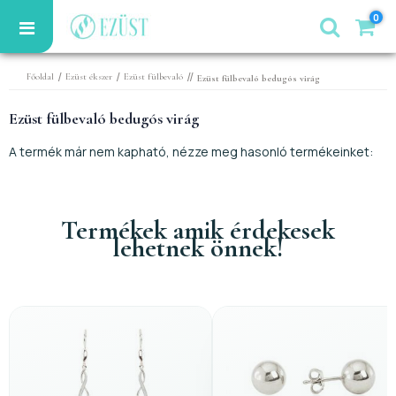
0
/
/
//
Főoldal
Ezüst ékszer
Ezüst fülbevaló
Ezüst fülbevaló bedugós virág
Ezüst fülbevaló bedugós virág
A termék már nem kapható, nézze meg hasonló termékeinket:
Termékek amik érdekesek
lehetnek önnek!