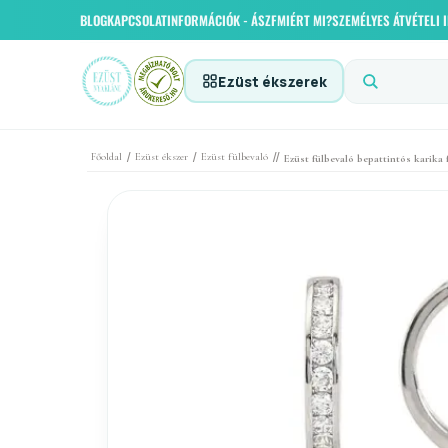
BLOG
KAPCSOLAT
INFORMÁCIÓK - ÁSZF
MIÉRT MI?
SZEMÉLYES ÁTVÉTELI
Ezüst ékszerek
/
/
//
Főoldal
Ezüst ékszer
Ezüst fülbevaló
Ezüst fülbevaló bepattintós karik