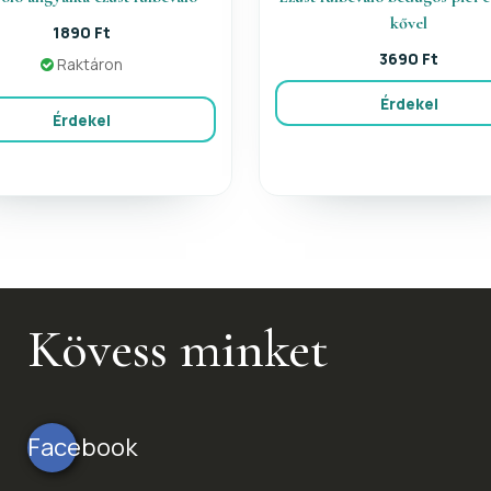
kővel
1890 Ft
3690 Ft
Raktáron
Érdekel
Érdekel
Kövess minket
Facebook