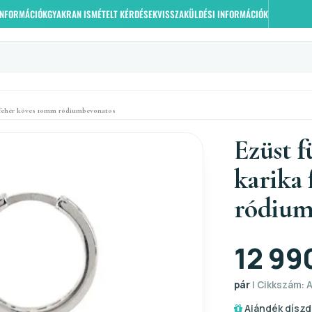
 INFORMÁCIÓK
GYAKRAN ISMÉTELT KÉRDÉSEK
VISSZAKÜLDÉSI INFORMÁCIÓK
a fehér köves 10mm ródiumbevonatos
Ezüst f
karika
ródium
12 99
pár
| Cikkszám: A
Ajándék díszd