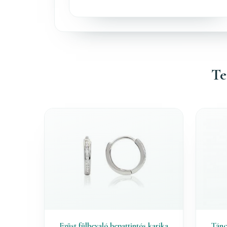
Te
Ezüst fülbevaló bepattintós karika
Tánc