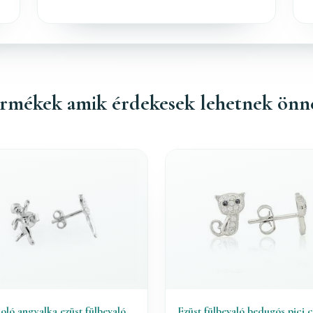
rmékek amik érdekesek lehetnek önn
oló angyalka ezüst fülbevaló
Ezüst fülbevaló bedugós pici c