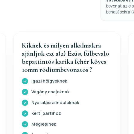
sötétebb és 
bevonat az els
behatásokra (
Kiknek és milyen alkalmakra
ajánljuk ezt a(z) Ezüst fülbevaló
bepattintós karika fehér köves
10mm ródiumbevonatos ?
Igazi hölgyeknek
Vagány csajoknak
Nyaralásra indulóknak
Kerti partihoz
Meglepinek