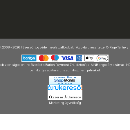
 2008 - 2026 | Szerzői jog védelme alatt álló oldal. |
Az oldalt készítette:
X-Page
Tárhely:
 biztonságos online fizetést a Barion Payment Zrt. biztosítja, MNB engedély száma: H
Bankkártya adatai áruházunkhoz nem jutnak el.
Ékszer az Árukeresőn
Marketing ügynökség