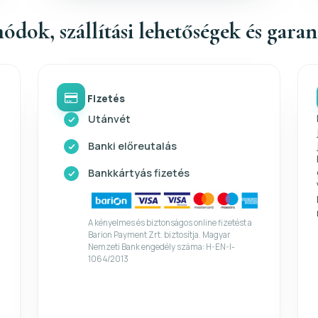
ódok, szállítási lehetőségek és gara
Fizetés
Utánvét
Banki előreutalás
Bankkártyás fizetés
A kényelmes és biztonságos online fizetést a
Barion Payment Zrt. biztosítja. Magyar
Nemzeti Bank engedély száma: H-EN-I-
1064/2013