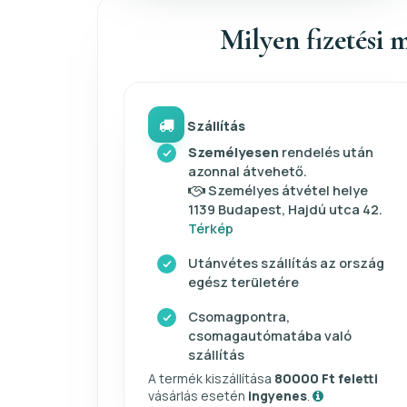
Milyen fizetési m
Szállítás
Személyesen
rendelés után
azonnal átvehető.
Személyes átvétel helye
1139 Budapest, Hajdú utca 42.
Térkép
Utánvétes szállítás az ország
egész területére
Csomagpontra,
csomagautómatába való
szállítás
A termék kiszállítása
80000 Ft feletti
vásárlás esetén
ingyenes
.