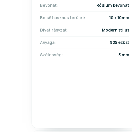
Bevonat:
Ródium bevonat
Belső hasznos terület:
10 x 10mm
Divatirányzat:
Modern stílus
Anyaga:
925 ezüst
Szélesség:
3 mm