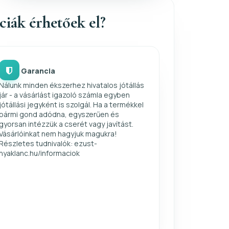
nciák érhetőek el?
Garancia
Nálunk minden ékszerhez hivatalos jótállás
jár - a vásárlást igazoló számla egyben
jótállási jegyként is szolgál. Ha a termékkel
bármi gond adódna, egyszerűen és
gyorsan intézzük a cserét vagy javítást.
Vásárlóinkat nem hagyjuk magukra!
Részletes tudnivalók: ezust-
nyaklanc.hu/informaciok