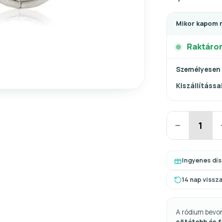
Mikor kapom 
Raktáro
Személyesen
Kiszállítással
−
Ingyenes dí
14 nap vissz
A ródium bevo