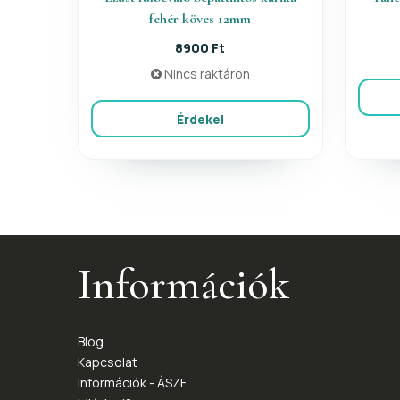
fehér köves 12mm
8900 Ft
Nincs raktáron
Érdekel
Információk
Blog
Kapcsolat
Információk - ÁSZF