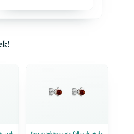
ek!
ica sok
Borostyánköves ezüst fülbevaló picike