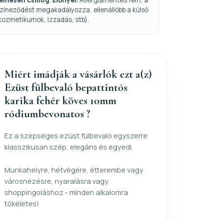
fémesen csillog
.
Előnyei:
Allergiamentes fém, a
zíneződést megakadályozza, ellenállóbb a külső
kozmetikumok, izzadás, stb).
Miért imádják a vásárlók ezt a(z)
Ezüst fülbevaló bepattintós
karika fehér köves 10mm
ródiumbevonatos ?
Ez a szépséges ezüst fülbevaló egyszerre
klasszikusan szép, elegáns és egyedi.
Munkahelyre, hétvégére, étterembe vagy
városnézésre, nyaralásra vagy
shoppingoláshoz - minden alkalomra
tökéletes!