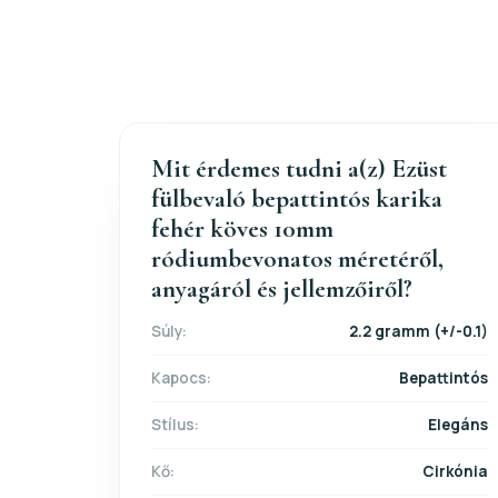
Mit érdemes tudni a(z) Ezüst
fülbevaló bepattintós karika
fehér köves 10mm
ródiumbevonatos méretéről,
anyagáról és jellemzőiről?
Súly:
2.2 gramm (+/-0.1)
Kapocs:
Bepattintós
Stílus:
Elegáns
Kő:
Cirkónia