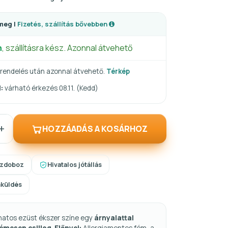
meg |
Fizetés, szállítás bővebben
n
, szállításra kész. Azonnal átvehető
rendelés után azonnal átvehető.
Térkép
:
várható érkezés 08.11. (Kedd)
+
HOZZÁADÁS A KOSÁRHOZ
szdoboz
Hivatalos jótállás
aküldés
natos ezüst ékszer színe egy
árnyalattal