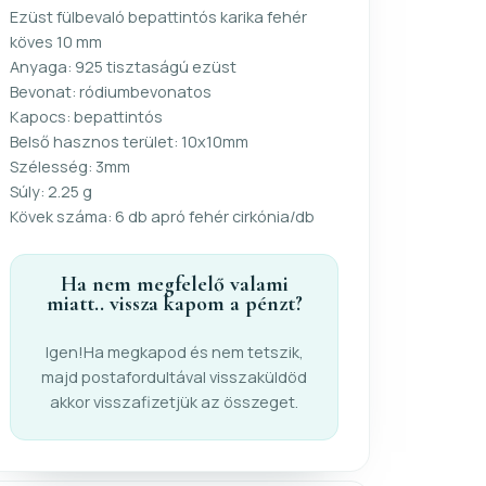
Ezüst fülbevaló bepattintós karika fehér
köves 10 mm
Anyaga: 925 tisztaságú ezüst
Bevonat: ródiumbevonatos
Kapocs: bepattintós
Belső hasznos terület: 10x10mm
Szélesség: 3mm
Súly: 2.25 g
Kövek száma: 6 db apró fehér cirkónia/db
Ha nem megfelelő valami
miatt.. vissza kapom a pénzt?
Igen!Ha megkapod és nem tetszik,
majd postafordultával visszaküldöd
akkor visszafizetjük az összeget.