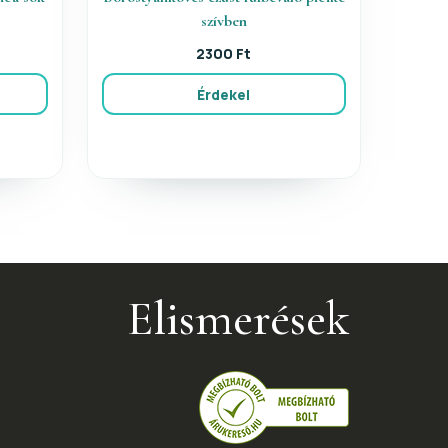
szívben
2300 Ft
Érdekel
Elismerések