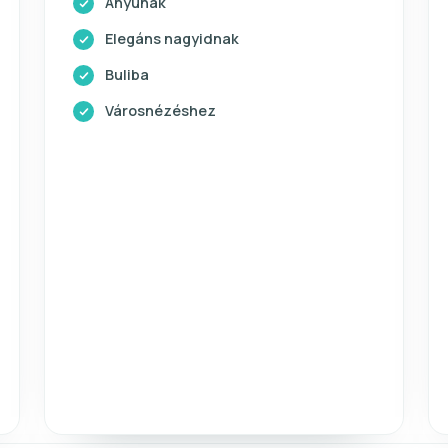
Anyunak
Elegáns nagyidnak
Buliba
Városnézéshez