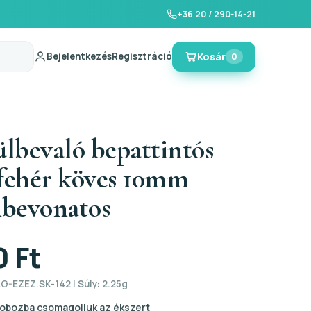
+36 20 / 290-14-21
Bejelentkezés
Regisztráció
Kosár
0
ülbevaló bepattintós
 fehér köves 10mm
bevonatos
0 Ft
G-EZEZ.SK-142 | Súly: 2.25g
obozba csomagoljuk az ékszert