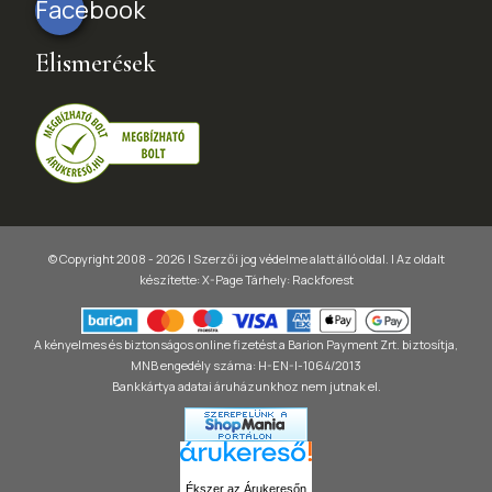
Facebook
Elismerések
© Copyright 2008 - 2026 | Szerzői jog védelme alatt álló oldal. |
Az oldalt
készítette:
X-Page
Tárhely: Rackforest
A kényelmes és biztonságos online fizetést a Barion Payment Zrt. biztosítja,
MNB engedély száma: H-EN-I-1064/2013
Bankkártya adatai áruházunkhoz nem jutnak el.
Ékszer az Árukeresőn