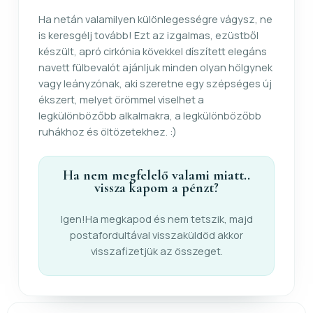
Ha netán valamilyen különlegességre vágysz, ne
is keresgélj tovább! Ezt az izgalmas, ezüstből
készült, apró cirkónia kövekkel díszített elegáns
navett fülbevalót ajánljuk minden olyan hölgynek
vagy leányzónak, aki szeretne egy szépséges új
ékszert, melyet örömmel viselhet a
legkülönbözőbb alkalmakra, a legkülönbözőbb
ruhákhoz és öltözetekhez. :)
Ha nem megfelelő valami miatt..
vissza kapom a pénzt?
Igen!Ha megkapod és nem tetszik, majd
postafordultával visszaküldöd akkor
visszafizetjük az összeget.