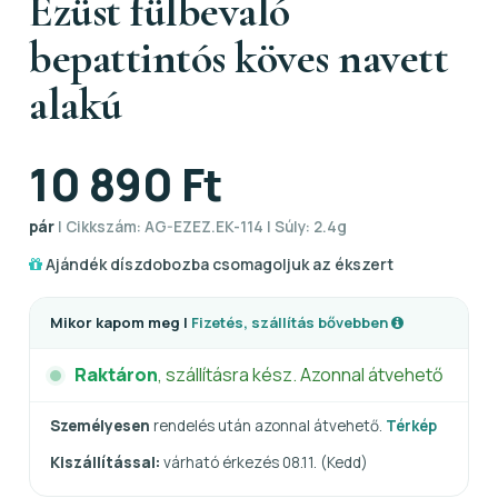
Ezüst fülbevaló
bepattintós köves navett
alakú
10 890 Ft
pár
| Cikkszám: AG-EZEZ.EK-114 | Súly: 2.4g
Ajándék díszdobozba csomagoljuk az ékszert
Mikor kapom meg |
Fizetés, szállítás bővebben
Raktáron
, szállításra kész. Azonnal átvehető
Személyesen
rendelés után azonnal átvehető.
Térkép
Kiszállítással:
várható érkezés 08.11. (Kedd)