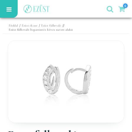
0
/
/
//
Főoldal
Ezüst ékszer
Ezüst fülbevaló
Ezüst fülbevaló bepattintós köves navett alakú