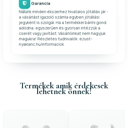
Garancia
Nálunk minden ékszerhez hivatalos jótállás jár -
a vásárlást igazoló számla egyben jótállási
jegyként is szolgál. Ha a termékkel bármi gond
adódna, egyszerűen és gyorsan intézzük a
cserét vagy javítást. Vásárlóinkat nem hagyjuk
magukra! Részletes tudnivalók: ezust-
nyaklanc.hu/informaciok
Termékek amik érdekesek
lehetnek önnek!