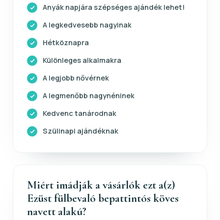
Anyák napjára szépséges ajándék lehet!
A legkedvesebb nagyinak
Hétköznapra
Különleges alkalmakra
A legjobb nővérnek
A legmenőbb nagynéninek
Kedvenc tanárodnak
Szülinapi ajándéknak
Miért imádják a vásárlók ezt a(z)
Ezüst fülbevaló bepattintós köves
navett alakú?