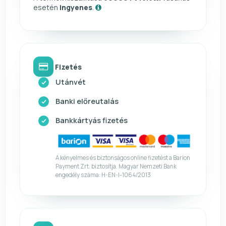
esetén
ingyenes
.
Fizetés
Utánvét
Banki előreutalás
Bankkártyás fizetés
A kényelmes és biztonságos online fizetést a Barion
Payment Zrt. biztosítja. Magyar Nemzeti Bank
engedély száma: H-EN-I-1064/2013