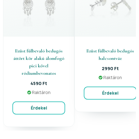
Ezüst fülbevaló bedugós
Ezüst fülbevaló bedugós
áttört kör alakú álomfogó
halcsontváz
pici kővel
2990 Ft
ródiumbevonatos
Raktáron
4590 Ft
Raktáron
Érdekel
Érdekel