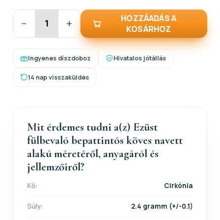
HOZZÁADÁS A
−
+
KOSÁRHOZ
Ingyenes díszdoboz
Hivatalos jótállás
14 nap visszaküldés
Mit érdemes tudni a(z) Ezüst
fülbevaló bepattintós köves navett
alakú méretéről, anyagáról és
jellemzőiről?
Kő:
Cirkónia
Súly:
2.4 gramm (+/-0.1)