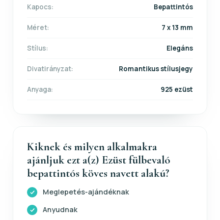
Kapocs:
Bepattintós
Méret:
7 x 13 mm
Stílus:
Elegáns
Divatirányzat:
Romantikus stílusjegy
Anyaga:
925 ezüst
Kiknek és milyen alkalmakra
ajánljuk ezt a(z) Ezüst fülbevaló
bepattintós köves navett alakú?
Meglepetés-ajándéknak
Anyudnak