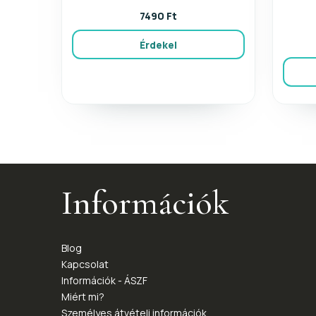
7490 Ft
Érdekel
Információk
Blog
Kapcsolat
Információk - ÁSZF
Miért mi?
Személyes átvételi információk