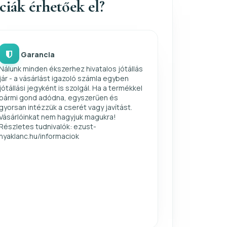
nciák érhetőek el?
Garancia
Nálunk minden ékszerhez hivatalos jótállás
jár - a vásárlást igazoló számla egyben
jótállási jegyként is szolgál. Ha a termékkel
bármi gond adódna, egyszerűen és
gyorsan intézzük a cserét vagy javítást.
Vásárlóinkat nem hagyjuk magukra!
Részletes tudnivalók: ezust-
nyaklanc.hu/informaciok