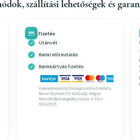
ódok, szállítási lehetőségek és gara
Fizetés
Utánvét
Banki előreutalás
Bankkártyás fizetés
A kényelmes és biztonságos online fizetést a
Barion Payment Zrt. biztosítja. Magyar
Nemzeti Bank engedély száma: H-EN-I-
1064/2013