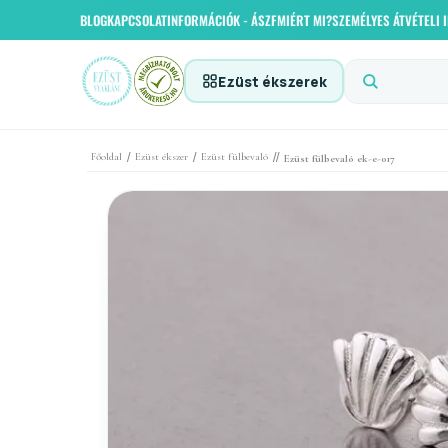
BLOG
KAPCSOLAT
INFORMÁCIÓK - ÁSZF
MIÉRT MI?
SZEMÉLYES ÁTVÉTELI
Ezüst ékszerek
/
/
//
Főoldal
Ezüst ékszer
Ezüst fülbevaló
Ezüst fülbevaló ek-e-017