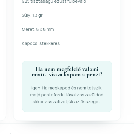
925 tisztaságú ezüst fülbevaló
Súly: 1,3 gr
Méret: 8 x 8 mm
Kapocs: stekkeres
Ha nem megfelelő valami
miatt.. vissza kapom a pénzt?
Igen!Ha megkapod és nem tetszik,
majd postafordultával visszaküldöd
akkor visszafizetjük az összeget.