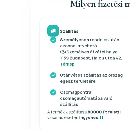
Milyen fizetési m
Szállítás
Személyesen
rendelés után
azonnal átvehető.
Személyes átvétel helye
1139 Budapest, Hajdú utca 42.
Térkép
Utánvétes szállítás az ország
egész területére
Csomagpontra,
csomagautómatába való
szállítás
A termék kiszállítása
80000 Ft feletti
vásárlás esetén
ingyenes
.