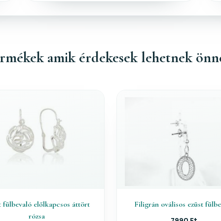
rmékek amik érdekesek lehetnek önn
 fülbevaló előlkapcsos áttört
Filigrán oválisos ezüst fülb
rózsa
7990 Ft