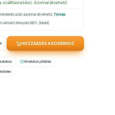
n
, szállításra kész. Azonnal átvehető
rendelés után azonnal átvehető.
Térkép
:
várható érkezés 08.11. (Kedd)
+
HOZZÁADÁS A KOSÁRHOZ
szdoboz
Hivatalos jótállás
aküldés