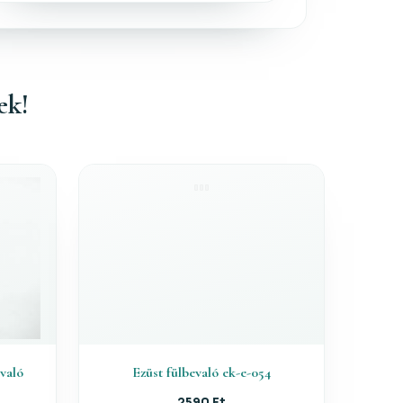
ek!
evaló
Ezüst fülbevaló ek-e-054
2590 Ft