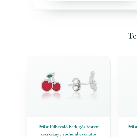
Te
Ezüst fülbevaló bedugós festett
Ezüst
cseresznye ródiumbevonatos