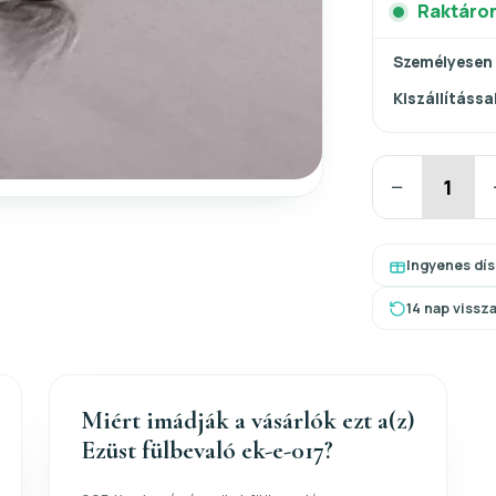
Raktáro
Személyesen
Kiszállítással
−
Ingyenes dí
14 nap vissz
Miért imádják a vásárlók ezt a(z)
Ezüst fülbevaló ek-e-017?