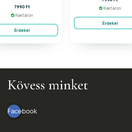
7990 Ft
Raktáron
Raktáron
Érdekel
Érdekel
Kövess minket
Facebook