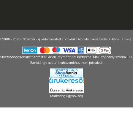
 2008 - 2026 | Szerzői jog védelme alatt álló oldal. |
Az oldalt készítette:
X-Page
Tárhely:
 biztonságos online fizetést a Barion Payment Zrt. biztosítja, MNB engedély száma: H
Bankkártya adatai áruházunkhoz nem jutnak el.
Ékszer az Árukeresőn
Marketing ügynökség