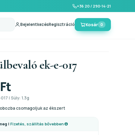
+36 20 / 290-14-21
Bejelentkezés
Regisztráció
Kosár
0
ülbevaló ek-e-017
 Ft
017 | Súly: 1.3g
obozba csomagoljuk az ékszert
meg |
Fizetés, szállítás bővebben