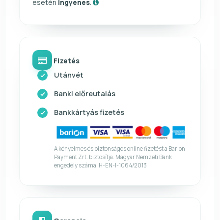
esetén
ingyenes
.
Fizetés
Utánvét
Banki előreutalás
Bankkártyás fizetés
A kényelmes és biztonságos online fizetést a Barion
Payment Zrt. biztosítja. Magyar Nemzeti Bank
engedély száma: H-EN-I-1064/2013