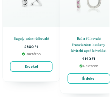
Bagoly ezüst fülbevaló
Ezüst fülbevaló
franciazáras keskeny
2800 Ft
kivitelű apró kövekkel
Raktáron
9190 Ft
Raktáron
Érdekel
Érdekel