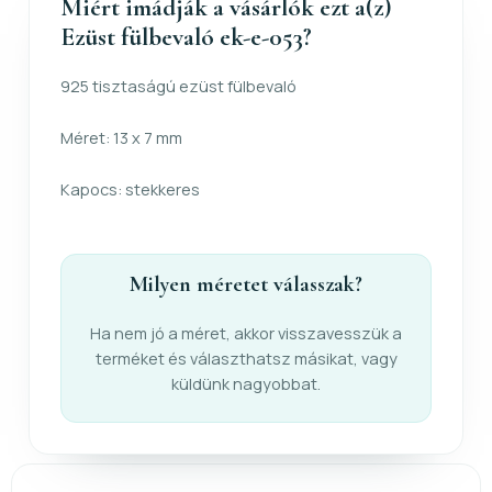
Miért imádják a vásárlók ezt a(z)
Ezüst fülbevaló ek-e-053?
925 tisztaságú ezüst fülbevaló
Méret: 13 x 7 mm
Kapocs: stekkeres
Milyen méretet válasszak?
Ha nem jó a méret, akkor visszavesszük a
terméket és választhatsz másikat, vagy
küldünk nagyobbat.