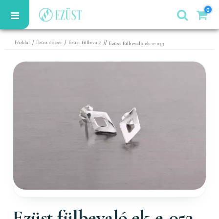
0
/
/
//
Főoldal
Ezüst ékszer
Ezüst fülbevaló
Ezüst fülbevaló ek-e-053
Ezüst fülbevaló ek-e-053