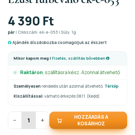
4 390 Ft
pár
| Cikkszám: ek-e-053 | Súly: 1g
Ajándék díszdobozba csomagoljuk az ékszert
Mikor kapom meg |
Fizetés, szállítás bővebben
Raktáron
, szállításra kész. Azonnal átvehető
Személyesen
rendelés után azonnal átvehető.
Térkép
Kiszállítással:
várható érkezés 08.11. (Kedd)
HOZZÁADÁS A
−
+
KOSÁRHOZ