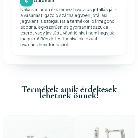
Garancia
Nálunk minden ékszerhez hivatalos jótállás jár -
a vásárlást igazoló számla egyben jótállási
jegyként is szolgál. Ha a termékkel bármi gond
adódna, egyszerűen és gyorsan intézzük a
cserét vagy javítást. Vásárlóinkat nem hagyjuk
magukra! Részletes tudnivalók: ezust-
nyaklanc.hu/informaciok
Termékek amik érdekesek
lehetnek önnek!