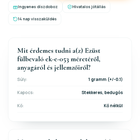
Ingyenes díszdoboz
Hivatalos jótállás
14 nap visszaküldés
Mit érdemes tudni a(z) Ezüst
fülbevaló ek-e-053 méretéről,
anyagáról és jellemzőiről?
Súly:
1 gramm (+/-0.1)
Kapocs:
Stekkeres, bedugós
Kő:
Kő nélkül