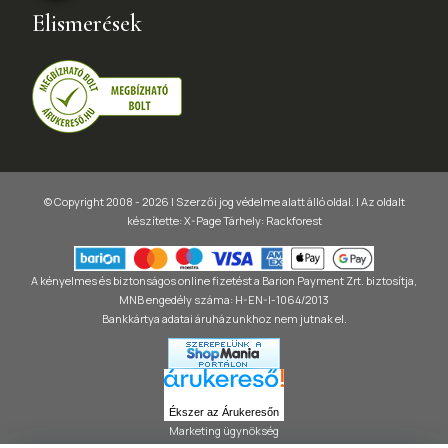
Elismerések
© Copyright 2008 - 2026 | Szerzői jog védelme alatt álló oldal. |
Az oldalt
készítette:
X-Page
Tárhely: Rackforest
A kényelmes és biztonságos online fizetést a Barion Payment Zrt. biztosítja,
MNB engedély száma: H-EN-I-1064/2013
Bankkártya adatai áruházunkhoz nem jutnak el.
Ékszer az Árukeresőn
Marketing ügynökség