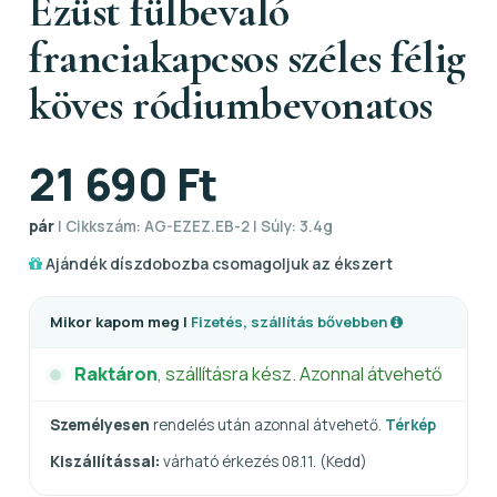
Ezüst fülbevaló
franciakapcsos széles félig
köves ródiumbevonatos
21 690 Ft
pár
| Cikkszám: AG-EZEZ.EB-2 | Súly: 3.4g
Ajándék díszdobozba csomagoljuk az ékszert
Mikor kapom meg |
Fizetés, szállítás bővebben
Raktáron
, szállításra kész. Azonnal átvehető
Személyesen
rendelés után azonnal átvehető.
Térkép
Kiszállítással:
várható érkezés 08.11. (Kedd)