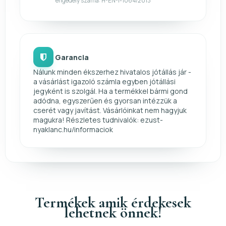
engedély száma: H-EN-I-1064/2013
Garancia
Nálunk minden ékszerhez hivatalos jótállás jár -
a vásárlást igazoló számla egyben jótállási
jegyként is szolgál. Ha a termékkel bármi gond
adódna, egyszerűen és gyorsan intézzük a
cserét vagy javítást. Vásárlóinkat nem hagyjuk
magukra! Részletes tudnivalók: ezust-
nyaklanc.hu/informaciok
Termékek amik érdekesek
lehetnek önnek!