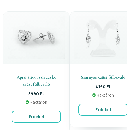
Apró áttört szívecske
Szárnyas ezüst fülbevaló
ezüst fülbevaló
4190 Ft
3990 Ft
Raktáron
Raktáron
Érdekel
Érdekel