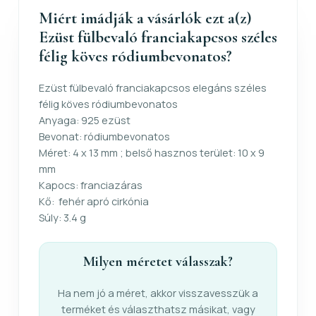
Miért imádják a vásárlók ezt a(z)
Ezüst fülbevaló franciakapcsos széles
félig köves ródiumbevonatos?
Ezüst fülbevaló franciakapcsos elegáns széles
félig köves ródiumbevonatos
Anyaga: 925 ezüst
Bevonat: ródiumbevonatos
Méret: 4 x 13 mm ; belső hasznos terület: 10 x 9
mm
Kapocs: franciazáras
Kő: fehér apró cirkónia
Súly: 3.4 g
Milyen méretet válasszak?
Ha nem jó a méret, akkor visszavesszük a
terméket és választhatsz másikat, vagy