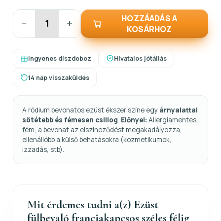
HOZZÁADÁS A
−
+
KOSÁRHOZ
Ingyenes díszdoboz
Hivatalos jótállás
14 nap visszaküldés
A ródium bevonatos ezüst ékszer színe egy
árnyalattal
sötétebb és fémesen csillog
.
Előnyei:
Allergiamentes
fém, a bevonat az elszíneződést megakadályozza,
ellenállóbb a külső behatásokra (kozmetikumok,
izzadás, stb).
Mit érdemes tudni a(z) Ezüst
fülbevaló franciakapcsos széles félig