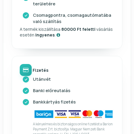
területére
Csomagpontra, csomagautómatába
való szállítás
A termék kiszállítása
80000 Ft feletti
vásárlás
esetén
ingyenes
.
Fizetés
Utánvét
Banki előreutalás
Bankkártyás fizetés
A kényelmes és biztonságos online fizetést a Barion
Payment Zrt. biztosítja. Magyar Nemzeti Bank