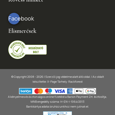
Facebook
Elismerések
© Copyright 2008 - 2026 | Szerzői jog védelme alatt álló oldal. |
Az oldalt
készítette:
X-Page
Tárhely: Rackforest
A kényelmes és biztonságos online fizetést a Barion Payment Zrt. biztosítja,
MNB engedély száma: H-EN-I-1064/2013
Bankkártya adatai áruházunkhoz nem jutnak el.