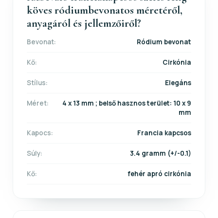
köves ródiumbevonatos méretéről,
anyagáról és jellemzőiről?
Bevonat:
Ródium bevonat
Kő:
Cirkónia
Stílus:
Elegáns
Méret:
4 x 13 mm ; belső hasznos terület: 10 x 9
mm
Kapocs:
Francia kapcsos
Súly:
3.4 gramm (+/-0.1)
Kő:
fehér apró cirkónia