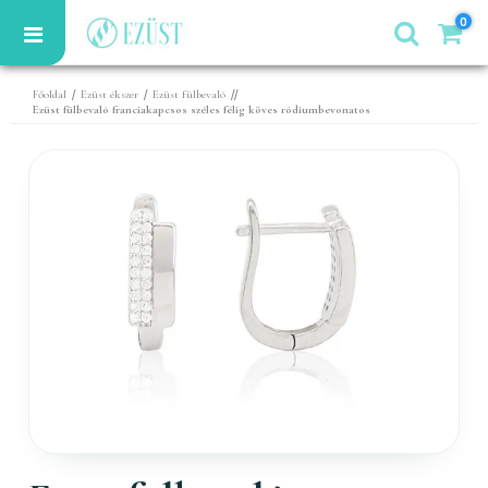
0
/
/
//
Főoldal
Ezüst ékszer
Ezüst fülbevaló
Ezüst fülbevaló franciakapcsos széles félig köves ródiumbevonatos