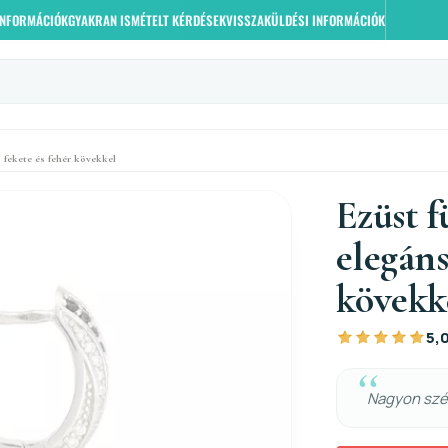
 INFORMÁCIÓK
GYAKRAN ISMÉTELT KÉRDÉSEK
VISSZAKÜLDÉSI INFORMÁCIÓK
s fekete és fehér kövekkel
Ezüst f
elegáns
kövekk
5,
Nagyon szép