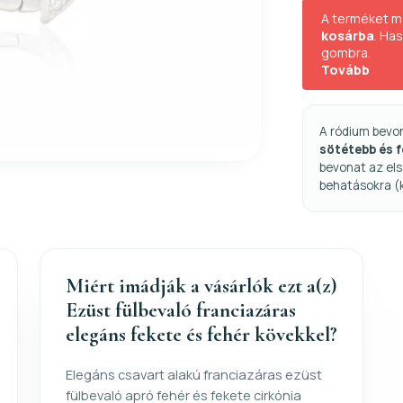
A terméket m
kosárba
. Ha
gombra.
Tovább
A ródium bevo
sötétebb és 
bevonat az els
behatásokra (
Miért imádják a vásárlók ezt a(z)
Ezüst fülbevaló franciazáras
elegáns fekete és fehér kövekkel?
Elegáns csavart alakú franciazáras ezüst
fülbevaló apró fehér és fekete cirkónia