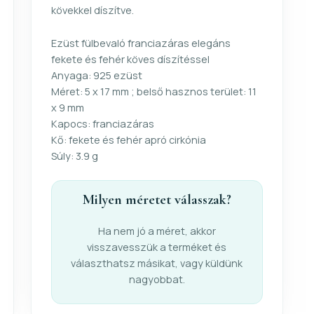
kövekkel díszítve.
Ezüst fülbevaló franciazáras elegáns
fekete és fehér köves díszítéssel
Anyaga: 925 ezüst
Méret: 5 x 17 mm ; belső hasznos terület: 11
x 9 mm
Kapocs: franciazáras
Kő: fekete és fehér apró cirkónia
Súly: 3.9 g
Milyen méretet válasszak?
Ha nem jó a méret, akkor
visszavesszük a terméket és
választhatsz másikat, vagy küldünk
nagyobbat.