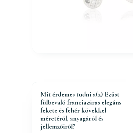
Mit érdemes tudni a(z) Ezüst
fülbevaló franciazáras elegáns
fekete és fehér kövekkel
méretéről, anyagáról és
jellemzőiről?