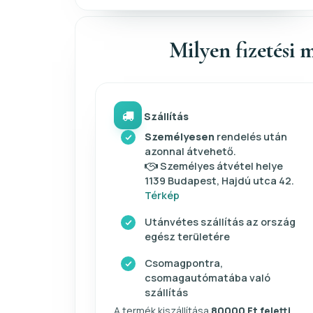
Milyen fizetési m
Szállítás
Személyesen
rendelés után
azonnal átvehető.
Személyes átvétel helye
1139 Budapest, Hajdú utca 42.
Térkép
Utánvétes szállítás az ország
egész területére
Csomagpontra,
csomagautómatába való
szállítás
A termék kiszállítása
80000 Ft feletti