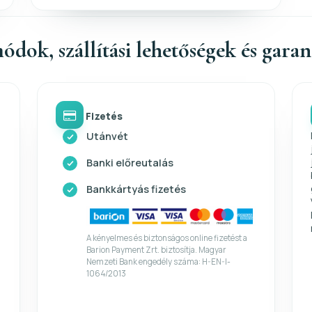
ódok, szállítási lehetőségek és gara
Fizetés
Utánvét
Banki előreutalás
Bankkártyás fizetés
A kényelmes és biztonságos online fizetést a
Barion Payment Zrt. biztosítja. Magyar
Nemzeti Bank engedély száma: H-EN-I-
1064/2013