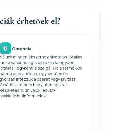
nciák érhetőek el?
Garancia
Nálunk minden ékszerhez hivatalos jótállás
jár - a vásárlást igazoló számla egyben
jótállási jegyként is szolgál. Ha a termékkel
bármi gond adódna, egyszerűen és
gyorsan intézzük a cserét vagy javítást.
Vásárlóinkat nem hagyjuk magukra!
Részletes tudnivalók: ezust-
nyaklanc.hu/informaciok