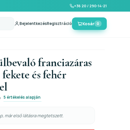
+36 20 / 290-14-21
Bejelentkezés
Regisztráció
Kosár
0
ülbevaló franciazáras
 fekete és fehér
el
5 értékelés alapján
0
, már első látásra megtetszett.