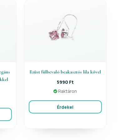
egáns
Ezüst fülbevaló beakasztós lila kővel
ekkel
5990 Ft
Raktáron
Érdekel