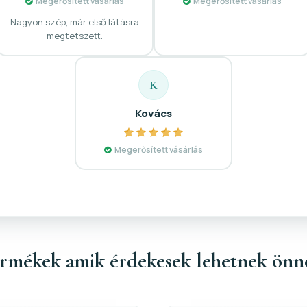
Megerősített vásárlás
Megerősített vásárlás
Nagyon szép, már első látásra
megtetszett.
K
Kovács
Megerősített vásárlás
rmékek amik érdekesek lehetnek önn