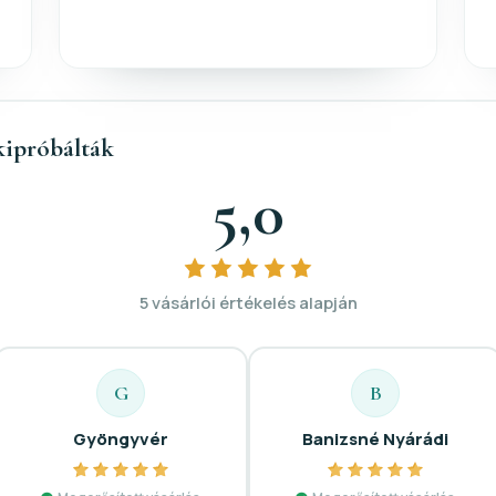
kipróbálták
5,0
5 vásárlói értékelés alapján
G
B
Gyöngyvér
Banizsné Nyárádi