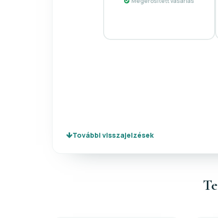
Megerősített vásárlás
További visszajelzések
Te