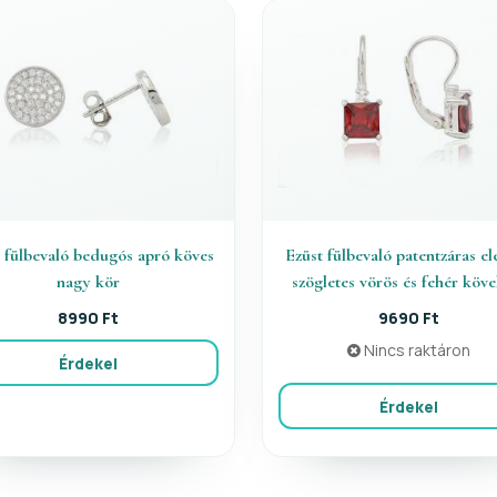
 fülbevaló bedugós apró köves
Ezüst fülbevaló patentzáras el
nagy kör
szögletes vörös és fehér köv
8990 Ft
9690 Ft
Nincs raktáron
Érdekel
Érdekel