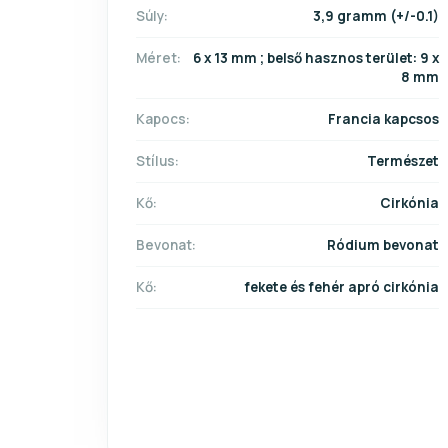
Súly:
3,9 gramm (+/-0.1)
Méret:
6 x 13 mm ; belső hasznos terület: 9 x
8 mm
Kapocs:
Francia kapcsos
Stílus:
Természet
Kő:
Cirkónia
Bevonat:
Ródium bevonat
Kő:
fekete és fehér apró cirkónia