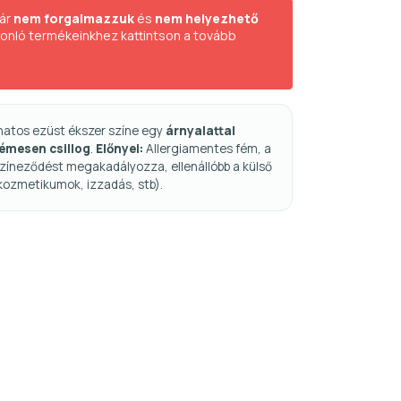
ár
nem forgalmazzuk
és
nem helyezhető
sonló termékeinkhez kattintson a tovább
natos ezüst ékszer színe egy
árnyalattal
fémesen csillog
.
Előnyei:
Allergiamentes fém, a
zíneződést megakadályozza, ellenállóbb a külső
kozmetikumok, izzadás, stb).