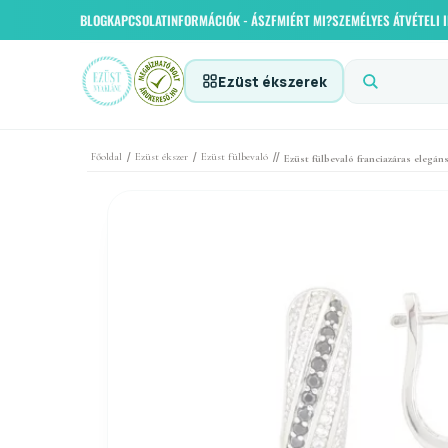
BLOG
KAPCSOLAT
INFORMÁCIÓK - ÁSZF
MIÉRT MI?
SZEMÉLYES ÁTVÉTELI
Ezüst ékszerek
/
/
//
Főoldal
Ezüst ékszer
Ezüst fülbevaló
Ezüst fülbevaló franciazáras elegán