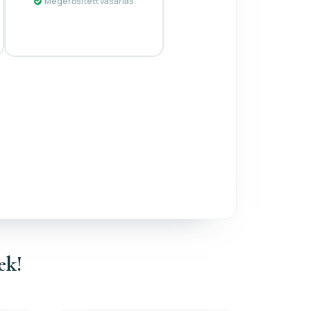
Megerősített vásárlás
ek!