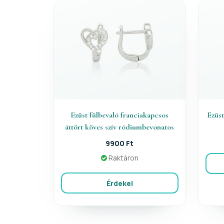
Ezüst fülbevaló franciakapcsos
Ezüst
áttört köves szív ródiumbevonatos
9900 Ft
Raktáron
Érdekel