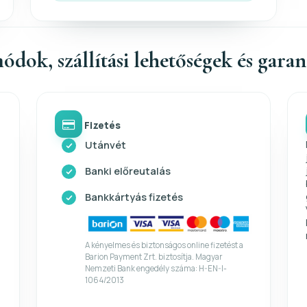
ódok, szállítási lehetőségek és gara
Fizetés
Utánvét
Banki előreutalás
Bankkártyás fizetés
A kényelmes és biztonságos online fizetést a
Barion Payment Zrt. biztosítja. Magyar
Nemzeti Bank engedély száma: H-EN-I-
1064/2013