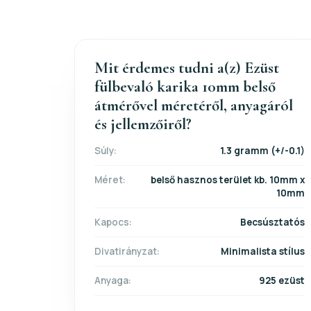
Mit érdemes tudni a(z) Ezüst
fülbevaló karika 10mm belső
átmérővel méretéről, anyagáról
és jellemzőiről?
Súly:
1.3 gramm (+/-0.1)
Méret:
belső hasznos terület kb. 10mm x
10mm
Kapocs:
Becsúsztatós
Divatirányzat:
Minimalista stílus
Anyaga:
925 ezüst