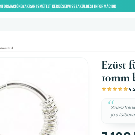
 INFORMÁCIÓK
GYAKRAN ISMÉTELT KÉRDÉSEK
VISSZAKÜLDÉSI INFORMÁCIÓK
átmérővel
Ezüst f
10mm b
4,
Sziasztok 
jó a fülbeva