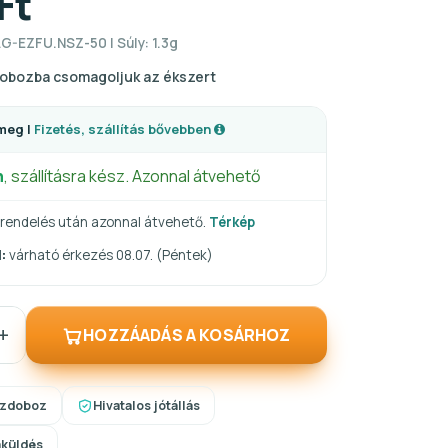
Ft
G-EZFU.NSZ-50 | Súly: 1.3g
obozba csomagoljuk az ékszert
meg |
Fizetés, szállítás bővebben
n
, szállításra kész. Azonnal átvehető
rendelés után azonnal átvehető.
Térkép
:
várható érkezés 08.07. (Péntek)
+
HOZZÁADÁS A KOSÁRHOZ
szdoboz
Hivatalos jótállás
aküldés