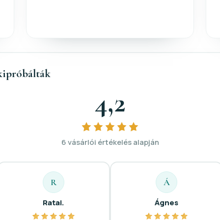
kipróbálták
4,2
6 vásárlói értékelés alapján
R
Á
Ratai.
Ágnes