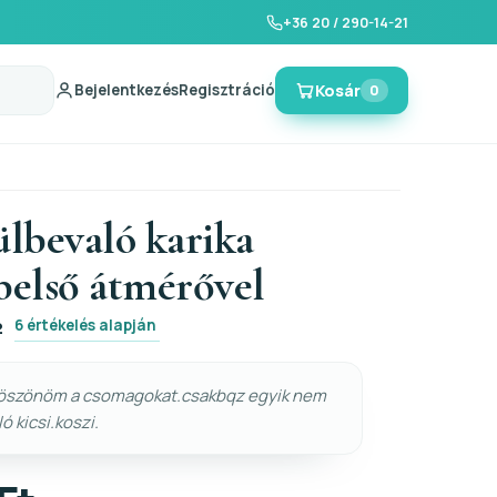
+36 20 / 290-14-21
Bejelentkezés
Regisztráció
Kosár
0
ülbevaló karika
első átmérővel
6 értékelés alapján
2
köszönöm a csomagokat.csakbqz egyik nem
ló kicsi.koszi.