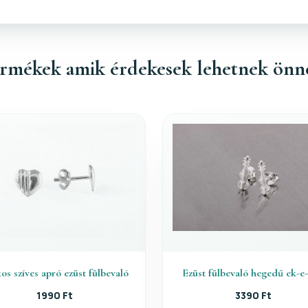
rmékek amik érdekesek lehetnek önn
os szíves apró ezüst fülbevaló
Ezüst fülbevaló hegedű ek-e
1990 Ft
3390 Ft