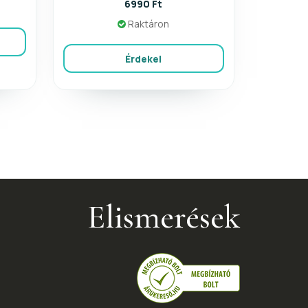
6990 Ft
Raktáron
Érdekel
Elismerések