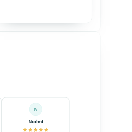
N
Noémi