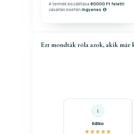
A termék kiszállítása
80000 Ft feletti
vásárlás esetén
ingyenes
.
Ezt mondták róla azok, akik már 
I
Ildiko