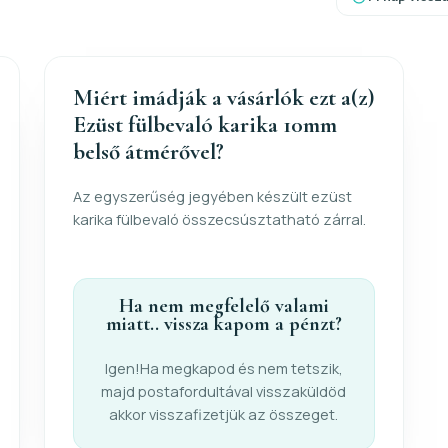
Miért imádják a vásárlók ezt a(z)
Ezüst fülbevaló karika 10mm
belső átmérővel?
Az egyszerűség jegyében készült ezüst
karika fülbevaló összecsúsztatható zárral.
Ha nem megfelelő valami
miatt.. vissza kapom a pénzt?
Igen!Ha megkapod és nem tetszik,
majd postafordultával visszaküldöd
akkor visszafizetjük az összeget.