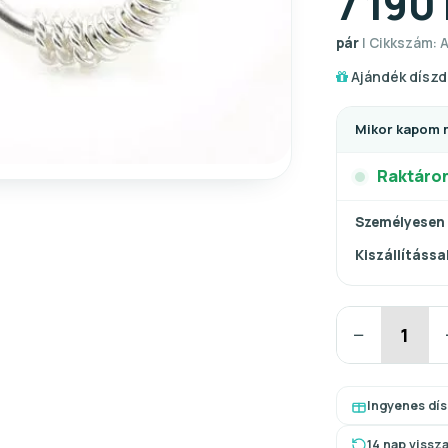
7 190 
pár
| Cikkszám: A
Ajándék díszd
Mikor kapom 
Raktáro
Személyesen
Kiszállítással
−
Ingyenes dí
14 nap vissz