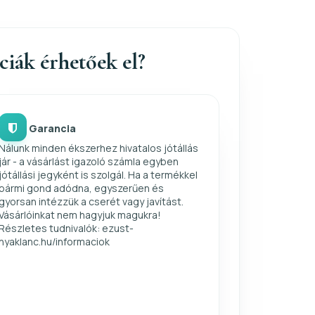
nciák érhetőek el?
Garancia
Nálunk minden ékszerhez hivatalos jótállás
jár - a vásárlást igazoló számla egyben
jótállási jegyként is szolgál. Ha a termékkel
bármi gond adódna, egyszerűen és
gyorsan intézzük a cserét vagy javítást.
Vásárlóinkat nem hagyjuk magukra!
Részletes tudnivalók: ezust-
nyaklanc.hu/informaciok