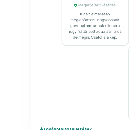
Megerősített vásárlás
Kicsit a méretén
meglepődtem, nagyobbnak
gondoptam, annak ellenére
hogy feltüntettek az átmérőt,
de mégis. Csalóka a kép.
További visszajelzések