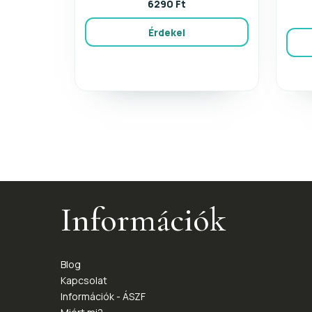
6290 Ft
Érdekel
Információk
Blog
Kapcsolat
Információk - ÁSZF