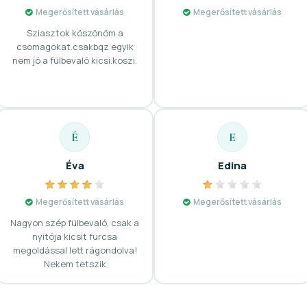
Megerősített vásárlás
Megerősített vásárlás
Sziasztok köszönöm a
csomagokat.csakbqz egyik
nem jó a fülbevaló kicsi.koszi.
É
E
Éva
Edina
Megerősített vásárlás
Megerősített vásárlás
Nagyon szép fülbevaló, csak a
nyitója kicsit furcsa
megoldással lett rágondolva!
Nekem tetszik