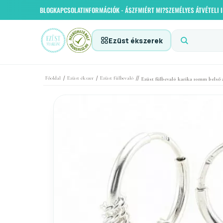
BLOG
KAPCSOLAT
INFORMÁCIÓK - ÁSZF
MIÉRT MI?
SZEMÉLYES ÁTVÉTELI
Ezüst ékszerek
/
/
//
Főoldal
Ezüst ékszer
Ezüst fülbevaló
Ezüst fülbevaló karika 10mm belső 