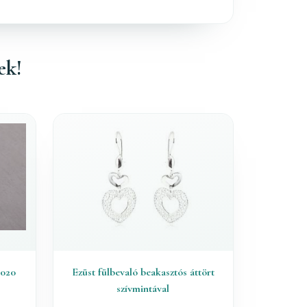
ek!
-020
Ezüst fülbevaló beakasztós áttört
szívmintával