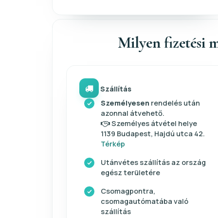
Milyen fizetési m
Szállítás
Személyesen
rendelés után
azonnal átvehető.
Személyes átvétel helye
1139 Budapest, Hajdú utca 42.
Térkép
Utánvétes szállítás az ország
egész területére
Csomagpontra,
csomagautómatába való
szállítás