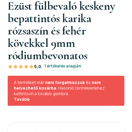
Ezüst fülbevaló keskeny
bepattintós karika
rózsaszín és fehér
kövekkel 9mm
ródiumbevonatos
1 értékelés alapján
5,0
A terméket már
nem forgalmazzuk
és
nem
helyezhető kosárba
. Hasonló termékeinkhez
kattintson a tovább gombra.
Tovább