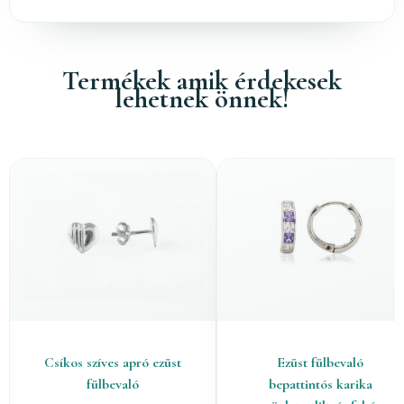
Termékek amik érdekesek
lehetnek önnek!
Csíkos szíves apró ezüst
Ezüst fülbevaló
fülbevaló
bepattintós karika