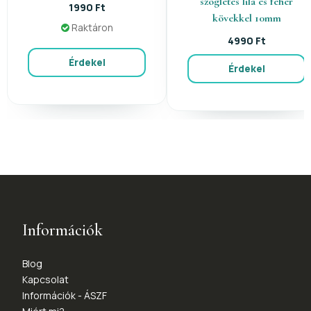
szögletes lila és fehér
1990 Ft
kövekkel 10mm
Raktáron
4990 Ft
Érdekel
Érdekel
Információk
Blog
Kapcsolat
Információk - ÁSZF