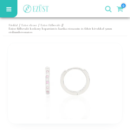
0
/
/
//
Főoldal
Ezüst ékszer
Ezüst fülbevaló
Ezüst fülbevaló keskeny bepattintós karika rózsaszín és fehér kövekkel 9mm
ródiumbevonatos