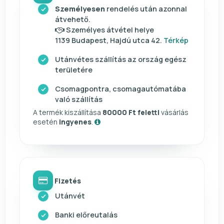
Személyesen
rendelés után azonnal
átvehető.
Személyes átvétel helye
1139 Budapest, Hajdú utca 42.
Térkép
Utánvétes szállítás az ország egész
területére
Csomagpontra, csomagautómatába
való szállítás
A termék kiszállítása
80000 Ft feletti
vásárlás
esetén
ingyenes
.
Fizetés
Utánvét
Banki előreutalás