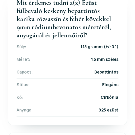
Mit érdemes tudni a(z) Ezüst
fülbevaló keskeny bepattintós
karika rózsaszín és fehér kövekkel
9mm ródiumbevonatos méretéről,
anyagáról és jellemzőiről?
Súly:
1.15 gramm (+/-0.1)
Méret:
1.5 mm széles
Kapocs:
Bepattintós
Stílus:
Elegáns
Kő:
Cirkónia
Anyaga:
925 ezüst