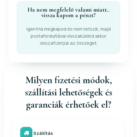
Ha nem megfelelő valami miatt..
vissza kapom a pénzt?
Igen!Ha megkapod és nem tetszik, majd
postafordultával visszaküldöd akkor
visszafizetjük az összeget.
Milyen fizetési módok,
szállítási lehetőségek és
garanciák érhetőek el?
Szállítás