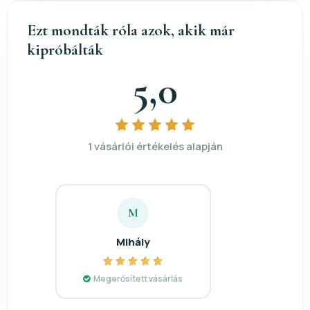
Ezt mondták róla azok, akik már
kipróbálták
5,0
1 vásárlói értékelés alapján
M
Mihály
Megerősített vásárlás