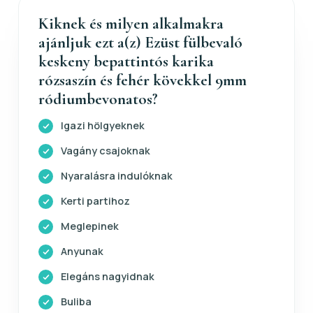
Kiknek és milyen alkalmakra
ajánljuk ezt a(z) Ezüst fülbevaló
keskeny bepattintós karika
rózsaszín és fehér kövekkel 9mm
ródiumbevonatos?
Igazi hölgyeknek
Vagány csajoknak
Nyaralásra indulóknak
Kerti partihoz
Meglepinek
Anyunak
Elegáns nagyidnak
Buliba