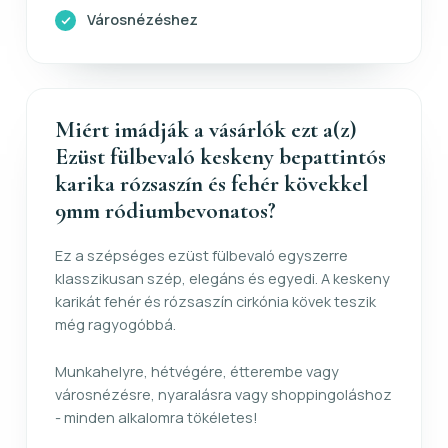
Városnézéshez
Miért imádják a vásárlók ezt a(z)
Ezüst fülbevaló keskeny bepattintós
karika rózsaszín és fehér kövekkel
9mm ródiumbevonatos?
Ez a szépséges ezüst fülbevaló egyszerre
klasszikusan szép, elegáns és egyedi. A keskeny
karikát fehér és rózsaszín cirkónia kövek teszik
még ragyogóbbá.
Munkahelyre, hétvégére, étterembe vagy
városnézésre, nyaralásra vagy shoppingoláshoz
- minden alkalomra tökéletes!