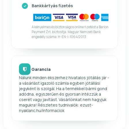
Bankkártyás fizetés
A kényelmes és biztonságos online fizetést a Barion
Payment Zrt. biztosítja. Magyar Nemzeti Bank
engedély száma: H-EN-I-1064/2013
Garancia
Nálunk minden ékszerhez hivatalos jótállás jár -
a vásárlást igazoló számla egyben jótállási
jegyként is szolgál. Ha a termékkel bármi gond
adódna, egyszerűen és gyorsan intézzük a
cserét vagy javítást. Vásárlóinkat nem hagyjuk
magukra! Részletes tudnivalók: ezust-
nyaklanc.hu/informaciok