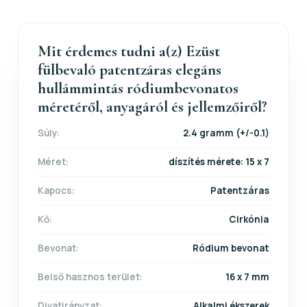
Mit érdemes tudni a(z) Ezüst
fülbevaló patentzáras elegáns
hullámmintás ródiumbevonatos
méretéről, anyagáról és jellemzőiről?
Súly:
2.4 gramm (+/-0.1)
Méret:
díszítés mérete: 15 x 7
Kapocs:
Patentzáras
Kő:
Cirkónia
Bevonat:
Ródium bevonat
Belső hasznos terület:
16 x 7 mm
Divatirányzat:
Alkalmi ékszerek