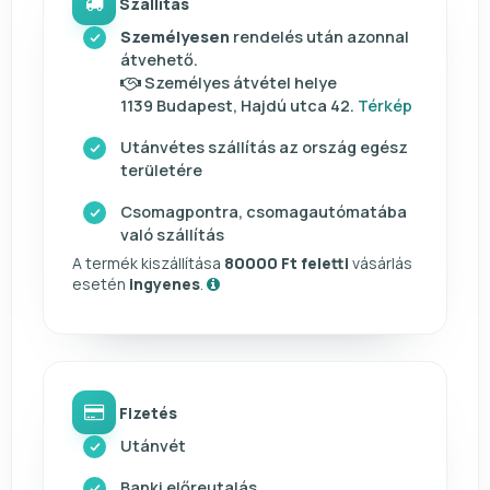
Szállítás
Személyesen
rendelés után azonnal
átvehető.
Személyes átvétel helye
1139 Budapest, Hajdú utca 42.
Térkép
Utánvétes szállítás az ország egész
területére
Csomagpontra, csomagautómatába
való szállítás
A termék kiszállítása
80000 Ft feletti
vásárlás
esetén
ingyenes
.
Fizetés
Utánvét
Banki előreutalás