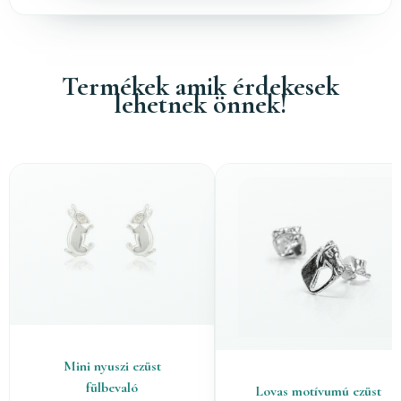
Termékek amik érdekesek
lehetnek önnek!
Mini nyuszi ezüst
fülbevaló
Lovas motívumú ezüst