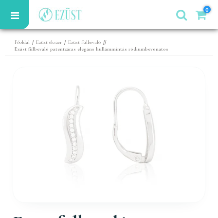
0
/
/
//
Főoldal
Ezüst ékszer
Ezüst fülbevaló
Ezüst fülbevaló patentzáras elegáns hullámmintás ródiumbevonatos