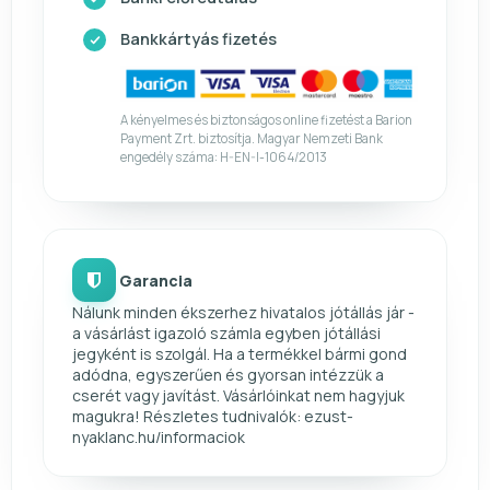
Bankkártyás fizetés
A kényelmes és biztonságos online fizetést a Barion
Payment Zrt. biztosítja. Magyar Nemzeti Bank
engedély száma: H-EN-I-1064/2013
Garancia
Nálunk minden ékszerhez hivatalos jótállás jár -
a vásárlást igazoló számla egyben jótállási
jegyként is szolgál. Ha a termékkel bármi gond
adódna, egyszerűen és gyorsan intézzük a
cserét vagy javítást. Vásárlóinkat nem hagyjuk
magukra! Részletes tudnivalók: ezust-
nyaklanc.hu/informaciok