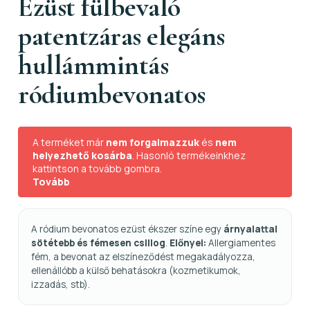
Ezüst fülbevaló
patentzáras elegáns
hullámmintás
ródiumbevonatos
A terméket már
nem forgalmazzuk
és
nem
helyezhető kosárba
. Hasonló termékeinkhez
kattintson a tovább gombra.
Tovább
A ródium bevonatos ezüst ékszer színe egy
árnyalattal
sötétebb és fémesen csillog
.
Előnyei:
Allergiamentes
fém, a bevonat az elszíneződést megakadályozza,
ellenállóbb a külső behatásokra (kozmetikumok,
izzadás, stb).