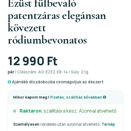
Ezüst fülbevaló
patentzáras elegánsan
kövezett
ródiumbevonatos
12 990 Ft
pár
| Cikkszám: AG-EZEZ.EB-14 | Súly: 2.1g
Ajándék díszdobozba csomagoljuk az ékszert
Mikor kapom meg |
Fizetés, szállítás bővebben
Raktáron
, szállításra kész. Azonnal átvehető
Személyesen
rendelés után azonnal átvehető.
Térkép