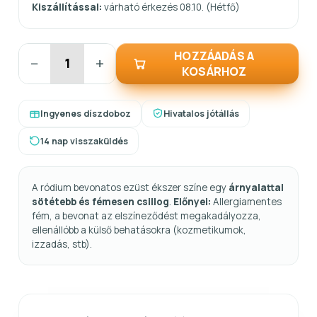
Kiszállítással:
várható érkezés 08.10. (Hétfő)
HOZZÁADÁS A
−
+
KOSÁRHOZ
Ingyenes díszdoboz
Hivatalos jótállás
14 nap visszaküldés
A ródium bevonatos ezüst ékszer színe egy
árnyalattal
sötétebb és fémesen csillog
.
Előnyei:
Allergiamentes
fém, a bevonat az elszíneződést megakadályozza,
ellenállóbb a külső behatásokra (kozmetikumok,
izzadás, stb).