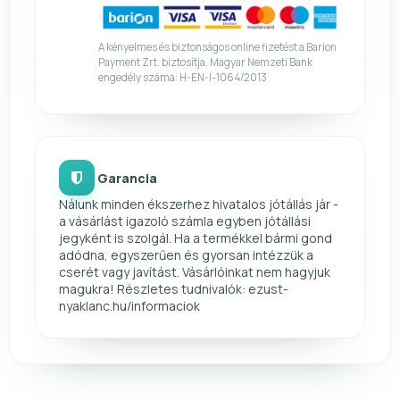
A kényelmes és biztonságos online fizetést a Barion
Payment Zrt. biztosítja. Magyar Nemzeti Bank
engedély száma: H-EN-I-1064/2013
Garancia
Nálunk minden ékszerhez hivatalos jótállás jár -
a vásárlást igazoló számla egyben jótállási
jegyként is szolgál. Ha a termékkel bármi gond
adódna, egyszerűen és gyorsan intézzük a
cserét vagy javítást. Vásárlóinkat nem hagyjuk
magukra! Részletes tudnivalók: ezust-
nyaklanc.hu/informaciok