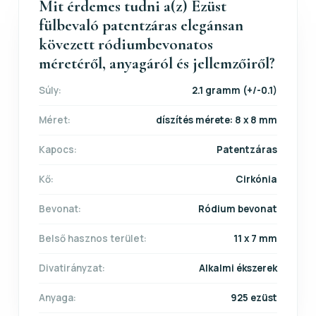
Mit érdemes tudni a(z) Ezüst
fülbevaló patentzáras elegánsan
kövezett ródiumbevonatos
méretéről, anyagáról és jellemzőiről?
Súly:
2.1 gramm (+/-0.1)
Méret:
díszítés mérete: 8 x 8 mm
Kapocs:
Patentzáras
Kő:
Cirkónia
Bevonat:
Ródium bevonat
Belső hasznos terület:
11 x 7 mm
Divatirányzat:
Alkalmi ékszerek
Anyaga:
925 ezüst