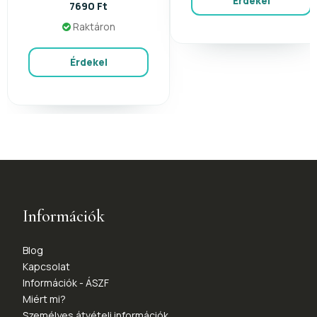
Érdekel
7690 Ft
Raktáron
Érdekel
Információk
Blog
Kapcsolat
Információk - ÁSZF
Miért mi?
Személyes átvételi információk