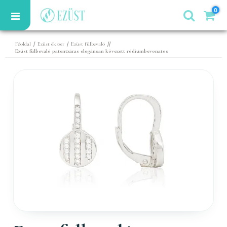
0
/
/
//
Főoldal
Ezüst ékszer
Ezüst fülbevaló
Ezüst fülbevaló patentzáras elegánsan kövezett ródiumbevonatos