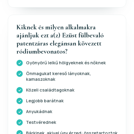
Kiknek és milyen alkalmakra
ajánljuk ezt a(z) Ezüst fülbevaló
patentzáras elegánsan kövezett
ródiumbevonatos?
Gyönyörű lelkű hölgyeknek és nőknek
Önmagukat kereső lányoknak,
kamaszoknak
Közeli családtagoknak
Legjobb barátnak
Anyukádnak
Testvérednek
Bárkinek, akivel úgy érzed: összetartoztok