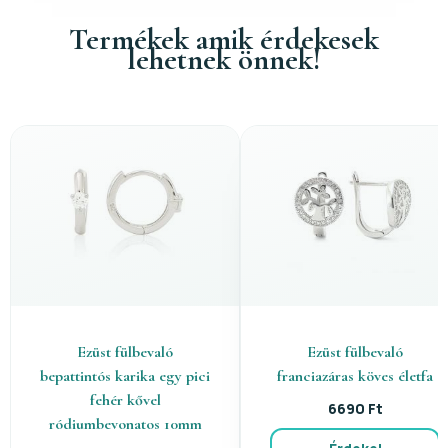
Termékek amik érdekesek
lehetnek önnek!
Ezüst fülbevaló
Ezüst fülbevaló
bepattintós karika egy pici
franciazáras köves életfa
fehér kővel
6690 Ft
ródiumbevonatos 10mm