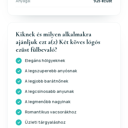
Anyaga:
925 ezüst
Kiknek és milyen alkalmakra
ajánljuk ezt a(z) Két köves lógós
ezüst fülbevaló?
Elegáns hölgyeknek
A legszuperebb anyósnak
A legjobb barátnőnek
A legcsinosabb anyunak
A legmenőbb nagyinak
Romantikus vacsorákhoz
Üzleti tárgyaláshoz