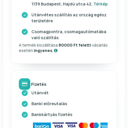
1139 Budapest, Hajdú utca 42.
Térkép
Utánvétes szállítás az ország egész
területére
Csomagpontra, csomagautómatába
való szállítás
A termék kiszállítása
80000 Ft feletti
vásárlás
esetén
ingyenes
.
Fizetés
Utánvét
Banki előreutalás
Bankkártyás fizetés