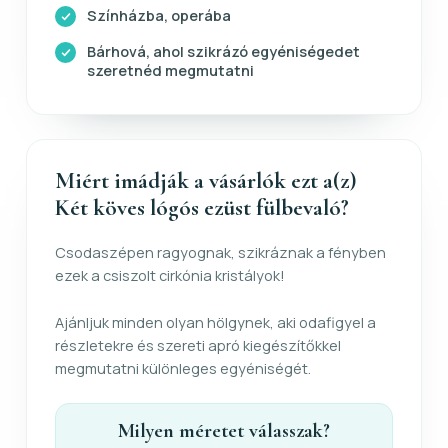
Színházba, operába
Bárhová, ahol szikrázó egyéniségedet
szeretnéd megmutatni
Miért imádják a vásárlók ezt a(z)
Két köves lógós ezüst fülbevaló?
Csodaszépen ragyognak, szikráznak a fényben
ezek a csiszolt cirkónia kristályok!
Ajánljuk minden olyan hölgynek, aki odafigyel a
részletekre és szereti apró kiegészítőkkel
megmutatni különleges egyéniségét.
Milyen méretet válasszak?