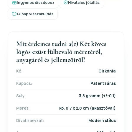
Ingyenes díszdoboz
Hivatalos jótállás
14 nap visszaküldés
Mit érdemes tudni a(z) Két köves
lógós ezüst fülbevaló méretéről,
anyagáról és jellemzőiről?
Kő:
Cirkónia
Kapocs:
Patentzáras
Súly:
3.5 gramm (+/-0.1)
Méret:
kb. 0.7 x 2.8 cm (akasztóval)
Divatirányzat:
Modern stílus