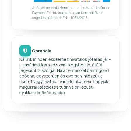
A kényelmes és biztonságos online fizetést a Barion
Payment Zrt. biztosítja. Magyar Nemzeti Bank
engedély száma: H-EN-I-1064/2013
Garancia
Nálunk minden ékszerhez hivatalos jótállás jár -
a vásárlást igazoló számla egyben jótállási
jegyként is szolgál. Ha a termékkel bármi gond
adódna, egyszerűen és gyorsan intézzük a
cserét vagy javítást. Vásárlóinkat nem hagyjuk
magukra! Részletes tudnivalók: ezust-
nyaklanc.hu/informaciok