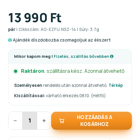
13 990 Ft
pár
| Cikkszám: AG-EZFU.NSZ-14 | Súly: 3.7g
Ajándék díszdobozba csomagoljuk az ékszert
Mikor kapom meg |
Fizetés, szállítás bővebben
Raktáron
, szállításra kész. Azonnal átvehető
Személyesen
rendelés után azonnal átvehető.
Térkép
Kiszállítással:
várható érkezés 08.10. (Hétfő)
HOZZÁADÁS A
−
+
KOSÁRHOZ