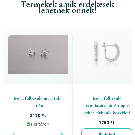
Termékek amik érdekesek
lehetnek önnek!
Ezüst fülbevaló masni ek-
Ezüst fülbevaló
e-060
franciazáras áttört apró
fehér cirkónia kövekkel
2490 Ft
7750 Ft
Raktáron
Érdekel