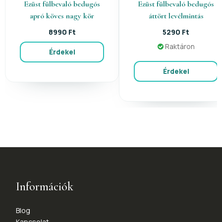
Ezüst fülbevaló bedugós
Ezüst fülbevaló bedugós
apró köves nagy kör
áttört levélmintás
8990 Ft
5290 Ft
Raktáron
Érdekel
Érdekel
Információk
Blog
Kapcsolat