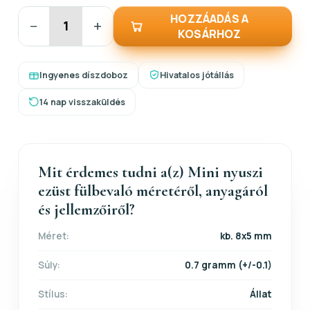
HOZZÁADÁS A
−
+
KOSÁRHOZ
Ingyenes díszdoboz
Hivatalos jótállás
14 nap visszaküldés
Mit érdemes tudni a(z) Mini nyuszi
ezüst fülbevaló méretéről, anyagáról
és jellemzőiről?
Méret:
kb. 8x5 mm
Súly:
0.7 gramm (+/-0.1)
Stílus:
Állat