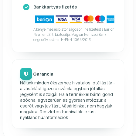
Bankkártyás fizetés
A kényelmes és biztonságos online fizetést a Barion
Payment Zrt. biztosítja. Magyar Nemzeti Bank
engedély száma: H-EN-I-1064/2013
Garancia
Nálunk minden ékszerhez hivatalos jótállás jár -
a vásárlást igazoló számla egyben jótállási
jegyként is szolgál. Ha a termékkel bármi gond
adódna, egyszerűen és gyorsan intézzük a
cserét vagy javítást. Vásárlóinkat nem hagyjuk
magukra! Részletes tudnivalók: ezust-
nyaklanc.hu/informaciok