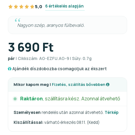
6 értékelés alapján
5,0
Nagyon szép, aranyos fülbevaló.
3 690 Ft
pár
| Cikkszám: AG-EZFU.AG-9 | Súly: 0.7g
Ajándék díszdobozba csomagoljuk az ékszert
Mikor kapom meg |
Fizetés, szállítás bővebben
Raktáron
, szállításra kész. Azonnal átvehető
Személyesen
rendelés után azonnal átvehető.
Térkép
Kiszállítással:
várható érkezés 08.11. (Kedd)