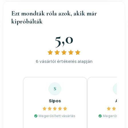
Ezt mondták róla azok, akik már
kipróbálták
5,0
6 vásárlói értékelés alapján
S
A
Sipos
Alíz
Megerősített vásárlás
Megerősített v