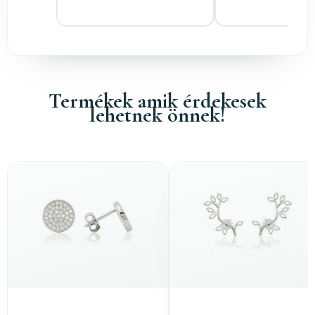
Termékek amik érdekesek
lehetnek önnek!