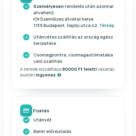
Személyesen
rendelés után azonnal
átvehető.
Személyes átvétel helye
1139 Budapest, Hajdú utca 42.
Térkép
Utánvétes szállítás az ország egész
területére
Csomagpontra, csomagautómatába
való szállítás
A termék kiszállítása
80000 Ft feletti
vásárlás
esetén
ingyenes
.
Fizetés
Utánvét
Banki előreutalás