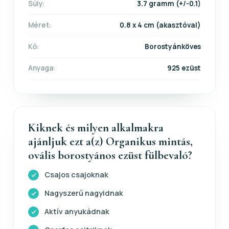
Súly:
3.7 gramm (+/-0.1)
Méret:
0.8 x 4 cm (akasztóval)
Kő:
Borostyánköves
Anyaga:
925 ezüst
Kiknek és milyen alkalmakra
ajánljuk ezt a(z) Organikus mintás,
ovális borostyános ezüst fülbevaló?
Csajos csajoknak
Nagyszerű nagyidnak
Aktív anyukádnak