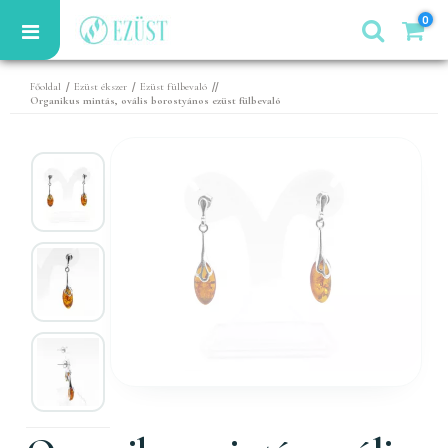
0
/
/
//
Főoldal
Ezüst ékszer
Ezüst fülbevaló
Organikus mintás, ovális borostyános ezüst fülbevaló