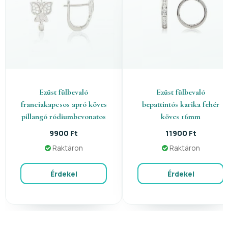
Ezüst fülbevaló
Ezüst fülbevaló
franciakapcsos apró köves
bepattintós karika fehér
pillangó ródiumbevonatos
köves 16mm
9900 Ft
11900 Ft
Raktáron
Raktáron
Érdekel
Érdekel