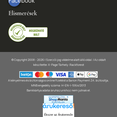
Facebook
Elismerések
© Copyright 2008 - 2026 | Szerzői jog védelme alatt álló oldal. |
Az oldalt
készítette:
X-Page
Tárhely: Rackforest
A kényelmes és biztonságos online fizetést a Barion Payment Zrt. biztosítja,
MNB engedély száma: H-EN-I-1064/2013
Bankkártya adatai áruházunkhoz nem jutnak el.
Ékszer az Árukeresőn