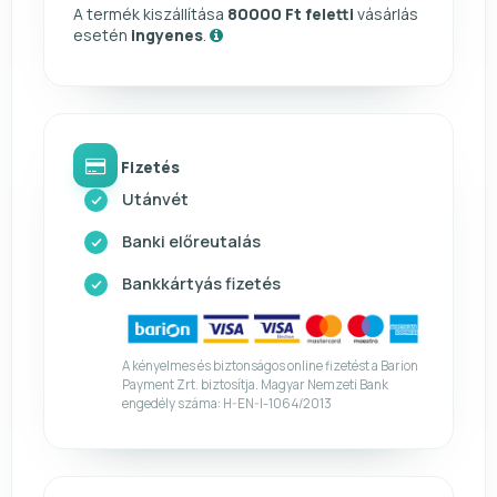
A termék kiszállítása
80000 Ft feletti
vásárlás
esetén
ingyenes
.
Fizetés
Utánvét
Banki előreutalás
Bankkártyás fizetés
A kényelmes és biztonságos online fizetést a Barion
Payment Zrt. biztosítja. Magyar Nemzeti Bank
engedély száma: H-EN-I-1064/2013