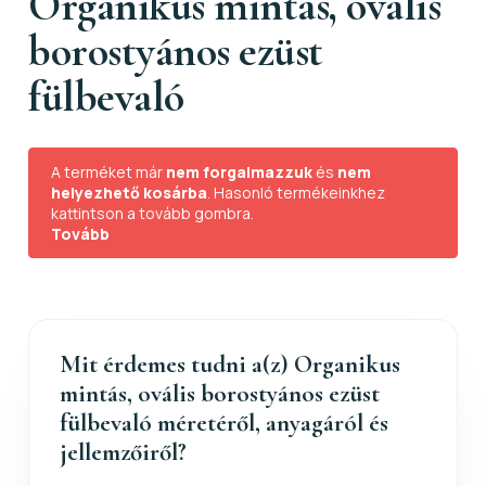
Organikus mintás, ovális
borostyános ezüst
fülbevaló
A terméket már
nem forgalmazzuk
és
nem
helyezhető kosárba
. Hasonló termékeinkhez
kattintson a tovább gombra.
Tovább
Mit érdemes tudni a(z) Organikus
mintás, ovális borostyános ezüst
fülbevaló méretéről, anyagáról és
jellemzőiről?