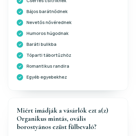
Cserfes csitriknek
Bájos barátnődnek
Nevetős nővérednek
Humoros húgodnak
Baráti bulikba
Tóparti tábortűzhöz
Romantikus randira
Egyéb egyebekhez
Miért imádják a vásárlók ezt a(z)
Organikus mintás, ovális
borostyános ezüst fülbevaló?