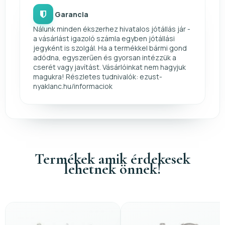
Garancia
Nálunk minden ékszerhez hivatalos jótállás jár -
a vásárlást igazoló számla egyben jótállási
jegyként is szolgál. Ha a termékkel bármi gond
adódna, egyszerűen és gyorsan intézzük a
cserét vagy javítást. Vásárlóinkat nem hagyjuk
magukra! Részletes tudnivalók: ezust-
nyaklanc.hu/informaciok
Termékek amik érdekesek
lehetnek önnek!