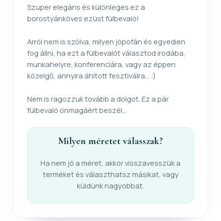
Szuper elegáns és különleges ez a
borostyánköves ezüst fülbevaló!
Arról nem is szólva, milyen jópofán és egyedien
fog állni, ha ezt a fülbevalót választod irodába,
munkahelyre, konferenciára, vagy az éppen
közelgő, annyira áhított fesztiválra... :)
Nem is ragozzuk tovább a dolgot. Ez a pár
fülbevaló önmagáért beszél...
Milyen méretet válasszak?
Ha nem jó a méret, akkor visszavesszük a
terméket és választhatsz másikat, vagy
küldünk nagyobbat.