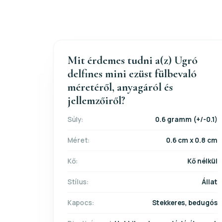
Mit érdemes tudni a(z) Ugró
delfines mini ezüst fülbevaló
méretéről, anyagáról és
jellemzőiről?
Súly:
0.6 gramm (+/-0.1)
Méret:
0.6 cm x 0.8 cm
Kő:
Kő nélkül
Stílus:
Állat
Kapocs:
Stekkeres, bedugós