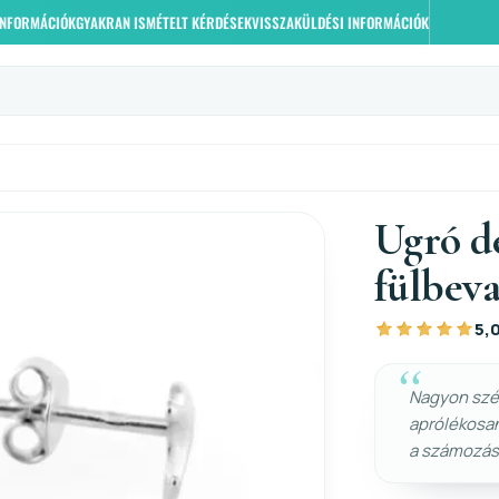
 INFORMÁCIÓK
GYAKRAN ISMÉTELT KÉRDÉSEK
VISSZAKÜLDÉSI INFORMÁCIÓK
Ugró de
fülbeva
5,
Nagyon szép
aprólékosa
a számozást