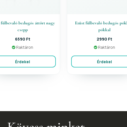
 fülbevaló bedugós áttört nagy
Ezüst fülbevaló bedugós pók
csepp
pókkal
6590 Ft
2990 Ft
Raktáron
Raktáron
Érdekel
Érdekel