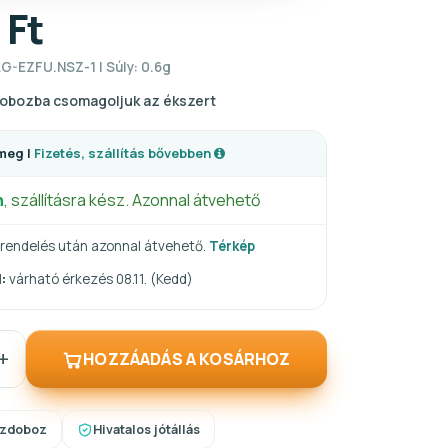
 Ft
G-EZFU.NSZ-1 | Súly: 0.6g
obozba csomagoljuk az ékszert
meg |
Fizetés, szállítás bővebben
n
, szállításra kész. Azonnal átvehető
rendelés után azonnal átvehető.
Térkép
:
várható érkezés 08.11. (Kedd)
+
HOZZÁADÁS A KOSÁRHOZ
szdoboz
Hivatalos jótállás