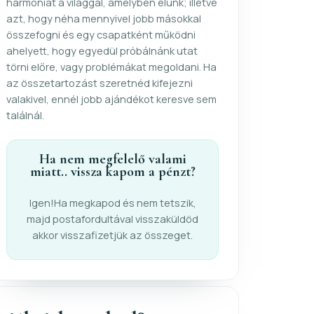
harmóniát a világgal, amelyben élünk; illetve
azt, hogy néha mennyivel jobb másokkal
összefogni és egy csapatként működni
ahelyett, hogy egyedül próbálnánk utat
törni előre, vagy problémákat megoldani. Ha
az összetartozást szeretnéd kifejezni
valakivel, ennél jobb ajándékot keresve sem
találnál.
Ha nem megfelelő valami
miatt.. vissza kapom a pénzt?
Igen!Ha megkapod és nem tetszik,
majd postafordultával visszaküldöd
akkor visszafizetjük az összeget.