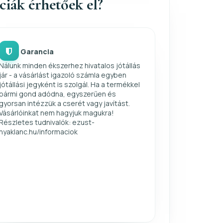
nciák érhetőek el?
Garancia
Nálunk minden ékszerhez hivatalos jótállás
jár - a vásárlást igazoló számla egyben
jótállási jegyként is szolgál. Ha a termékkel
bármi gond adódna, egyszerűen és
gyorsan intézzük a cserét vagy javítást.
Vásárlóinkat nem hagyjuk magukra!
Részletes tudnivalók: ezust-
nyaklanc.hu/informaciok