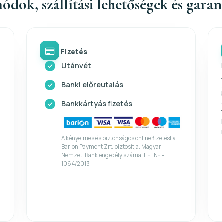
ódok, szállítási lehetőségek és gara
Fizetés
Utánvét
Banki előreutalás
Bankkártyás fizetés
A kényelmes és biztonságos online fizetést a
Barion Payment Zrt. biztosítja. Magyar
Nemzeti Bank engedély száma: H-EN-I-
1064/2013