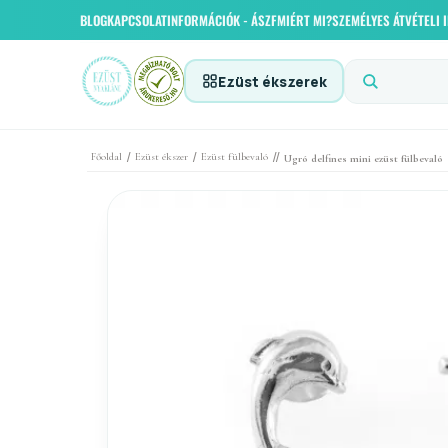
BLOG
KAPCSOLAT
INFORMÁCIÓK - ÁSZF
MIÉRT MI?
SZEMÉLYES ÁTVÉTELI
Ezüst ékszerek
/
/
//
Főoldal
Ezüst ékszer
Ezüst fülbevaló
Ugró delfines mini ezüst fülbevaló