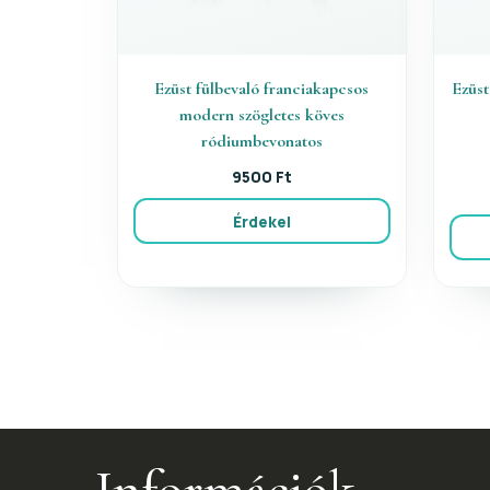
Ezüst fülbevaló franciakapcsos
Ezüst
modern szögletes köves
ródiumbevonatos
9500 Ft
Érdekel