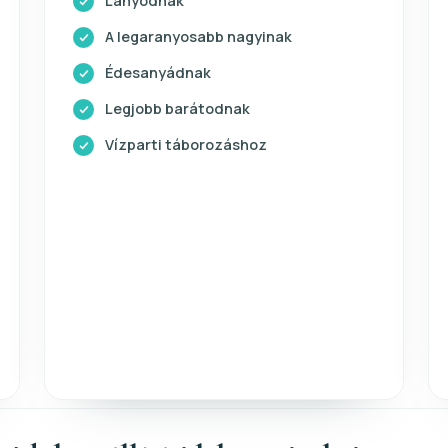
Lányodnak
A legaranyosabb nagyinak
Édesanyádnak
Legjobb barátodnak
Vízparti táborozáshoz