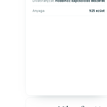
Divatirányzat:
Hobbihoz kapcsolódó ékszerek
Anyaga:
925 ezüst