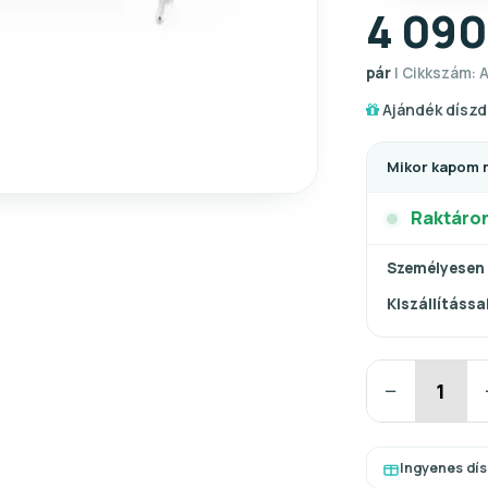
4 090
pár
| Cikkszám: A
Ajándék díszd
Mikor kapom 
Raktáro
Személyesen
Kiszállítással
−
Ingyenes dí