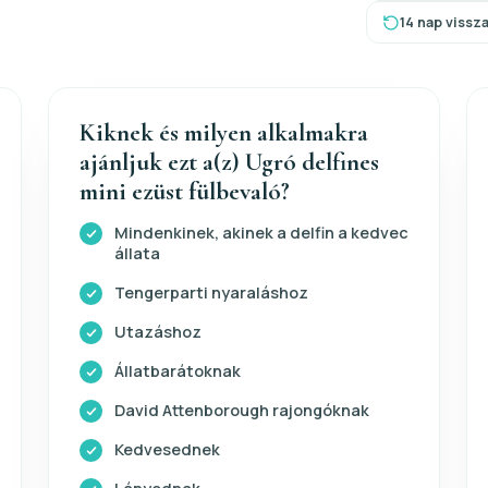
14 nap vissz
Kiknek és milyen alkalmakra
ajánljuk ezt a(z) Ugró delfines
mini ezüst fülbevaló?
Mindenkinek, akinek a delfin a kedvec
állata
Tengerparti nyaraláshoz
Utazáshoz
Állatbarátoknak
David Attenborough rajongóknak
Kedvesednek