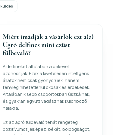
aküldés
Miért imádják a vásárlók ezt a(z)
Ugró delfines mini ezüst
fülbevaló?
A delfineket általában a békével
azonosítják. Ezek a kivételesen intelligens
állatok nem csak gyönyörűek, hanem
tényleg hihetetlenül okosak és érdekesek.
Általában kisebb csoportokban úszkálnak,
és gyakran együtt vadásznak különböző
halakra.
Ez az apró fülbevaló tehát rengeteg
pozitívumot jelképez: békét, boldogságot,