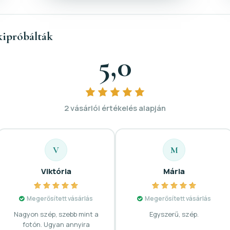
kipróbálták
5,0
2 vásárlói értékelés alapján
V
M
Viktória
Mária
Megerősített vásárlás
Megerősített vásárlás
Nagyon szép, szebb mint a
Egyszerű, szép.
fotón. Ugyan annyira