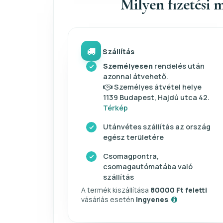
Milyen fizetési m
Szállítás
Személyesen
rendelés után
azonnal átvehető.
Személyes átvétel helye
1139 Budapest, Hajdú utca 42.
Térkép
Utánvétes szállítás az ország
egész területére
Csomagpontra,
csomagautómatába való
szállítás
A termék kiszállítása
80000 Ft feletti
vásárlás esetén
ingyenes
.