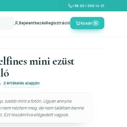
+36 20 / 290-14-21
Bejelentkezés
Regisztráció
Kosár
0
lfines mini ezüst
ló
2 értékelés alapján
0
, szebb mint a fotón. Ugyan annyira
n nem néztem meg, de nem találtam benne
. Ezt leszámítva elégedett vagyok.