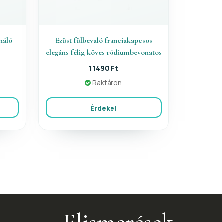
háló
Ezüst fülbevaló franciakapcsos
elegáns félig köves ródiumbevonatos
11490 Ft
Raktáron
Érdekel