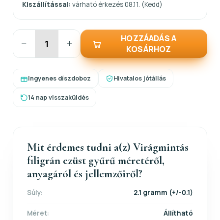
Kiszállítással:
várható érkezés 08.11. (Kedd)
HOZZÁADÁS A
−
+
KOSÁRHOZ
Ingyenes díszdoboz
Hivatalos jótállás
14 nap visszaküldés
Mit érdemes tudni a(z) Virágmintás
filigrán ezüst gyűrű méretéről,
anyagáról és jellemzőiről?
Súly:
2.1 gramm (+/-0.1)
Méret:
Állítható