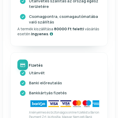
Utánvétes szállítás az ország egész
területére
Csomagpontra, csomagautómatába
való szállítás
A termék kiszállítása
80000 Ft feletti
vásárlás
esetén
ingyenes
.
Fizetés
Utánvét
Banki előreutalás
Bankkártyás fizetés
A kényelmes és biztonságos online fizetést a Barion
Payment Zrt. biztosítja. Magyar Nemzeti Bank