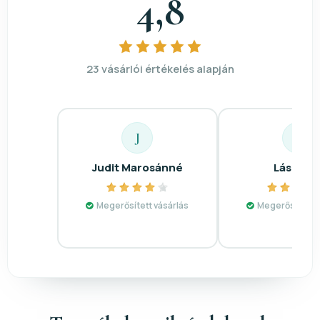
4,8
23 vásárlói értékelés alapján
J
L
Judit Marosánné
Lászlón
Megerősített vásárlás
Megerősített v