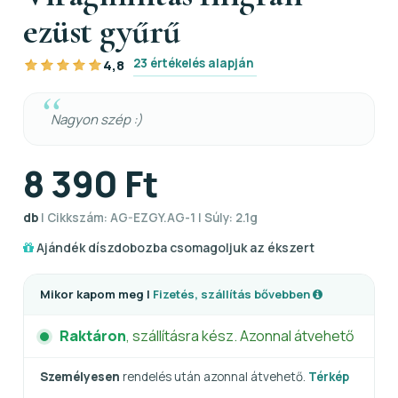
ezüst gyűrű
23 értékelés alapján
4,8
Nagyon szép :)
8 390 Ft
db
| Cikkszám: AG-EZGY.AG-1 | Súly: 2.1g
Ajándék díszdobozba csomagoljuk az ékszert
Mikor kapom meg |
Fizetés, szállítás bővebben
Raktáron
, szállításra kész. Azonnal átvehető
Személyesen
rendelés után azonnal átvehető.
Térkép