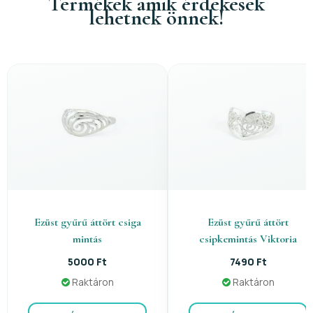
Termékek amik érdekesek
lehetnek önnek!
Ezüst gyűrű áttört csiga
Ezüst gyűrű áttört
mintás
csipkemintás Viktoria
5000 Ft
7490 Ft
Raktáron
Raktáron