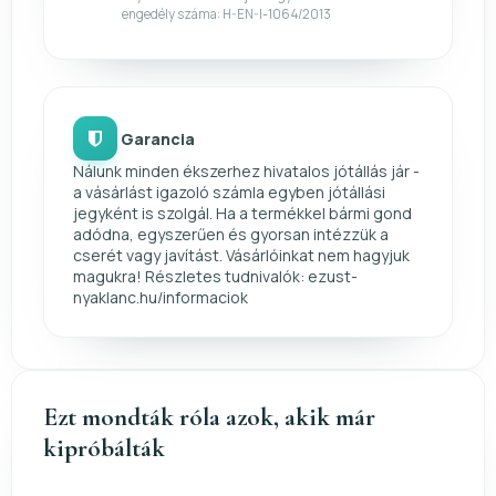
engedély száma: H-EN-I-1064/2013
Garancia
Nálunk minden ékszerhez hivatalos jótállás jár -
a vásárlást igazoló számla egyben jótállási
jegyként is szolgál. Ha a termékkel bármi gond
adódna, egyszerűen és gyorsan intézzük a
cserét vagy javítást. Vásárlóinkat nem hagyjuk
magukra! Részletes tudnivalók: ezust-
nyaklanc.hu/informaciok
Ezt mondták róla azok, akik már
kipróbálták