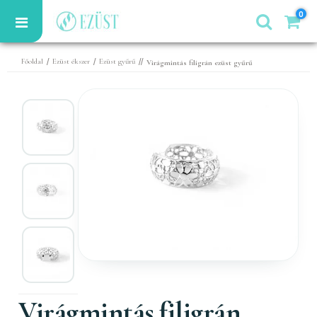
0
/
/
//
Főoldal
Ezüst ékszer
Ezüst gyűrű
Virágmintás filigrán ezüst gyűrű
Virágmintás filigrán