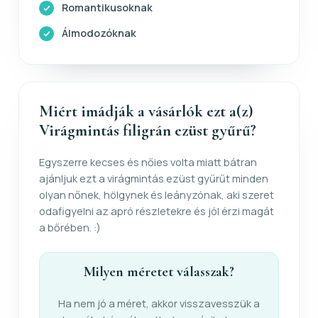
Romantikusoknak
Álmodozóknak
Miért imádják a vásárlók ezt a(z)
Virágmintás filigrán ezüst gyűrű?
Egyszerre kecses és nőies volta miatt bátran
ajánljuk ezt a virágmintás ezüst gyűrűt minden
olyan nőnek, hölgynek és leányzónak, aki szeret
odafigyelni az apró részletekre és jól érzi magát
a bőrében. :)
Milyen méretet válasszak?
Ha nem jó a méret, akkor visszavesszük a