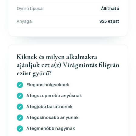
Gyűrű típusa:
Állítható
Anyaga:
925 ezüst
Kiknek és milyen alkalmakra
ajánljuk ezt a(z) Virágmintás filigrán
ezüst gyűrű?
Elegáns hölgyeknek
A legszuperebb anyósnak
A legjobb barátnőnek
A legcsinosabb anyunak
A legmenőbb nagyinak