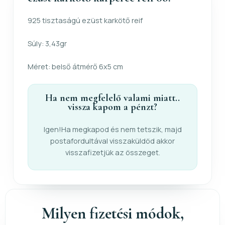
925 tisztaságú ezüst karkötő reif
Súly: 3,43gr
Méret: belső átmérő 6x5 cm
Ha nem megfelelő valami miatt..
vissza kapom a pénzt?
Igen!Ha megkapod és nem tetszik, majd
postafordultával visszaküldöd akkor
visszafizetjük az összeget.
Milyen fizetési módok,