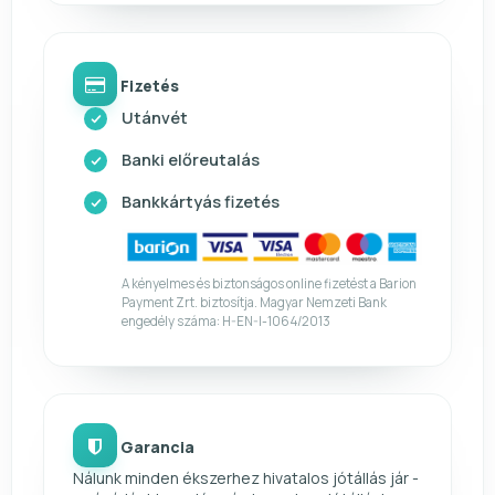
Fizetés
Utánvét
Banki előreutalás
Bankkártyás fizetés
A kényelmes és biztonságos online fizetést a Barion
Payment Zrt. biztosítja. Magyar Nemzeti Bank
engedély száma: H-EN-I-1064/2013
Garancia
Nálunk minden ékszerhez hivatalos jótállás jár -