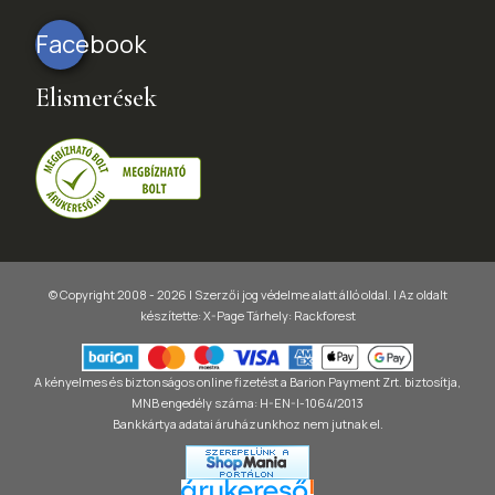
Facebook
Elismerések
© Copyright 2008 - 2026 | Szerzői jog védelme alatt álló oldal. |
Az oldalt
készítette:
X-Page
Tárhely: Rackforest
A kényelmes és biztonságos online fizetést a Barion Payment Zrt. biztosítja,
MNB engedély száma: H-EN-I-1064/2013
Bankkártya adatai áruházunkhoz nem jutnak el.