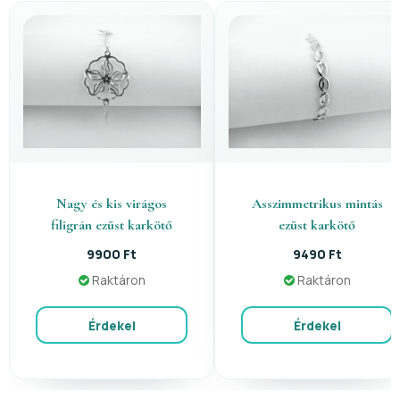
Nagy és kis virágos
Asszimmetrikus mintás
filigrán ezüst karkötő
ezüst karkötő
9900 Ft
9490 Ft
Raktáron
Raktáron
Érdekel
Érdekel