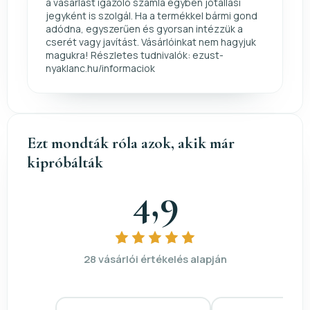
a vásárlást igazoló számla egyben jótállási
jegyként is szolgál. Ha a termékkel bármi gond
adódna, egyszerűen és gyorsan intézzük a
cserét vagy javítást. Vásárlóinkat nem hagyjuk
magukra! Részletes tudnivalók: ezust-
nyaklanc.hu/informaciok
Ezt mondták róla azok, akik már
kipróbálták
4,9
28 vásárlói értékelés alapján