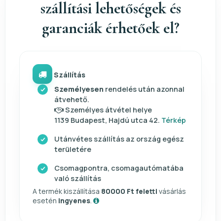
szállítási lehetőségek és
garanciák érhetőek el?
Szállítás
Személyesen
rendelés után azonnal
átvehető.
Személyes átvétel helye
1139 Budapest, Hajdú utca 42.
Térkép
Utánvétes szállítás az ország egész
területére
Csomagpontra, csomagautómatába
való szállítás
A termék kiszállítása
80000 Ft feletti
vásárlás
esetén
ingyenes
.