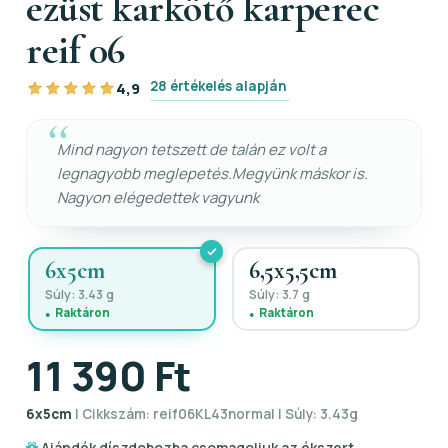
ezüst karkötő karperec
reif 06
28 értékelés alapján
4,9
Mind nagyon tetszett de talán ez volt a
legnagyobb meglepetés.Megyünk máskor is.
Nagyon elégedettek vagyunk
6x5cm
6,5x5,5cm
Súly: 3.43 g
Súly: 3.7 g
Raktáron
Raktáron
11 390 Ft
6x5cm
| Cikkszám: reif06KL43normal | Súly: 3.43g
Ajándék díszdobozba csomagoljuk az ékszert