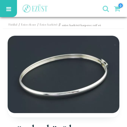
0
/
/
//
Főoldal
Ezüst ékszer
Ezüst karkötő
ezüst karkötő karperec reif 06