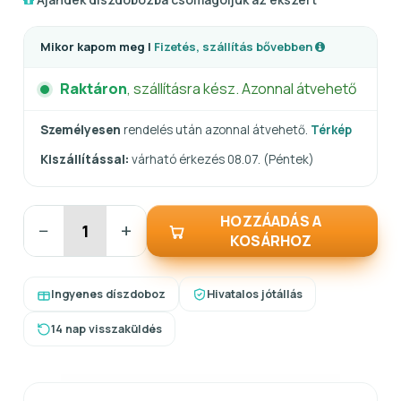
Mikor kapom meg |
Fizetés, szállítás bővebben
Raktáron
, szállításra kész. Azonnal átvehető
Személyesen
rendelés után azonnal átvehető.
Térkép
Kiszállítással:
várható érkezés 08.07. (Péntek)
HOZZÁADÁS A
−
+
KOSÁRHOZ
Ingyenes díszdoboz
Hivatalos jótállás
14 nap visszaküldés