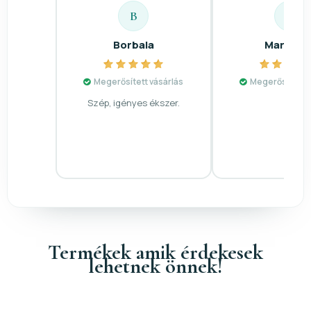
B
M
Borbala
Mariann
Megerősített vásárlás
Megerősített v
Szép, igényes ékszer.
Termékek amik érdekesek
lehetnek önnek!