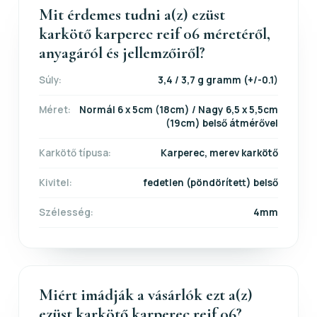
Mit érdemes tudni a(z) ezüst
karkötő karperec reif 06 méretéről,
anyagáról és jellemzőiről?
Súly:
3,4 / 3,7 g gramm (+/-0.1)
Méret:
Normál 6 x 5cm (18cm) / Nagy 6,5 x 5,5cm
(19cm) belső átmérővel
Karkötő típusa:
Karperec, merev karkötő
Kivitel:
fedetlen (pöndörített) belső
Szélesség:
4mm
Miért imádják a vásárlók ezt a(z)
ezüst karkötő karperec reif 06?