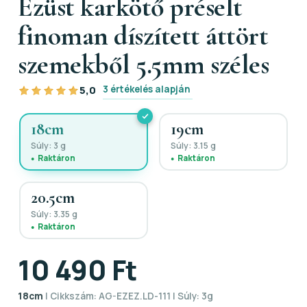
Ezüst karkötő préselt
finoman díszített áttört
szemekből 5.5mm széles
3 értékelés alapján
5,0
18cm
19cm
Súly: 3 g
Súly: 3.15 g
Raktáron
Raktáron
20.5cm
Súly: 3.35 g
Raktáron
10 490 Ft
18cm
| Cikkszám: AG-EZEZ.LD-111 | Súly: 3g