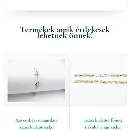
Termékek amik érdekesek
lehetnek önnek!
Szívecskés romantikus
Ezüst karkötő fonott
ezüst karkötőcske
trikolor 3mm széles