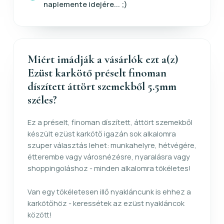
naplemente idejére... ;)
Miért imádják a vásárlók ezt a(z)
Ezüst karkötő préselt finoman
díszített áttört szemekből 5.5mm
széles?
Ez a préselt, finoman díszített, áttört szemekből
készült ezüst karkötő igazán sok alkalomra
szuper választás lehet: munkahelyre, hétvégére,
étterembe vagy városnézésre, nyaralásra vagy
shoppingoláshoz - minden alkalomra tökéletes!
Van egy tökéletesen illő nyakláncunk is ehhez a
karkötőhöz - keressétek az ezüst nyakláncok
között!