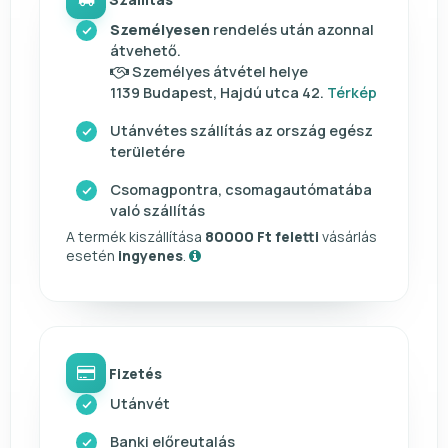
Személyesen
rendelés után azonnal
átvehető.
Személyes átvétel helye
1139 Budapest, Hajdú utca 42.
Térkép
Utánvétes szállítás az ország egész
területére
Csomagpontra, csomagautómatába
való szállítás
A termék kiszállítása
80000 Ft feletti
vásárlás
esetén
ingyenes
.
Fizetés
Utánvét
Banki előreutalás