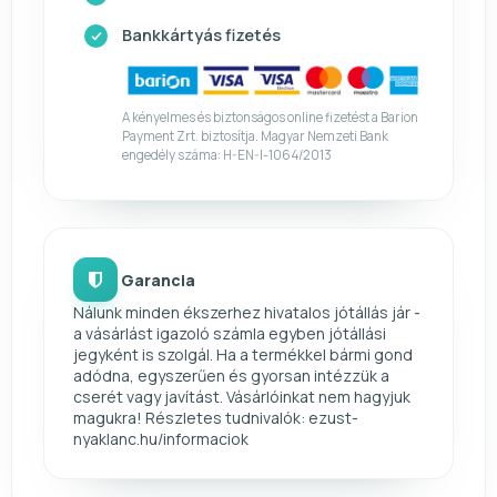
Bankkártyás fizetés
A kényelmes és biztonságos online fizetést a Barion
Payment Zrt. biztosítja. Magyar Nemzeti Bank
engedély száma: H-EN-I-1064/2013
Garancia
Nálunk minden ékszerhez hivatalos jótállás jár -
a vásárlást igazoló számla egyben jótállási
jegyként is szolgál. Ha a termékkel bármi gond
adódna, egyszerűen és gyorsan intézzük a
cserét vagy javítást. Vásárlóinkat nem hagyjuk
magukra! Részletes tudnivalók: ezust-
nyaklanc.hu/informaciok