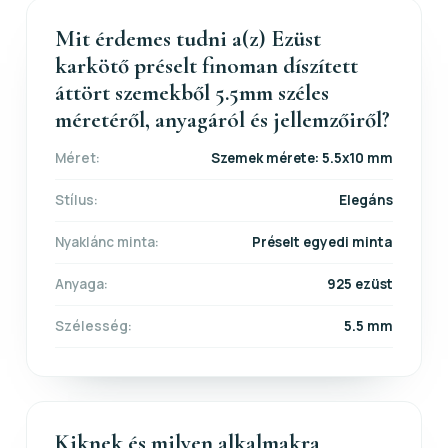
Mit érdemes tudni a(z) Ezüst
karkötő préselt finoman díszített
áttört szemekből 5.5mm széles
méretéről, anyagáról és jellemzőiről?
Méret:
Szemek mérete: 5.5x10 mm
Stílus:
Elegáns
Nyaklánc minta:
Préselt egyedi minta
Anyaga:
925 ezüst
Szélesség:
5.5 mm
Kiknek és milyen alkalmakra