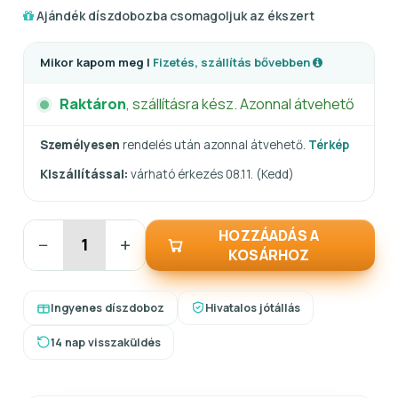
Ajándék díszdobozba csomagoljuk az ékszert
Mikor kapom meg |
Fizetés, szállítás bővebben
Raktáron
, szállításra kész. Azonnal átvehető
Személyesen
rendelés után azonnal átvehető.
Térkép
Kiszállítással:
várható érkezés 08.11. (Kedd)
HOZZÁADÁS A
−
+
KOSÁRHOZ
Ingyenes díszdoboz
Hivatalos jótállás
14 nap visszaküldés