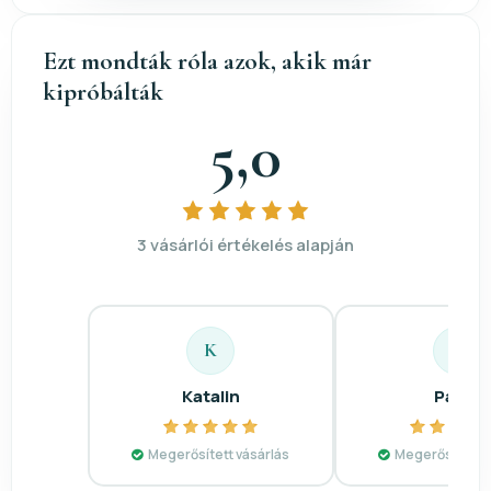
Ezt mondták róla azok, akik már
kipróbálták
5,0
3 vásárlói értékelés alapján
K
P
Katalin
Pálné
Megerősített vásárlás
Megerősített v