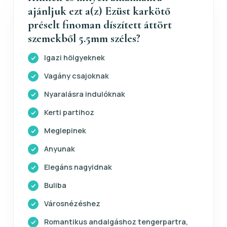
ajánljuk ezt a(z) Ezüst karkötő
préselt finoman díszített áttört
szemekből 5.5mm széles?
Igazi hölgyeknek
Vagány csajoknak
Nyaralásra indulóknak
Kerti partihoz
Meglepinek
Anyunak
Elegáns nagyidnak
Buliba
Városnézéshez
Romantikus andalgáshoz tengerpartra,