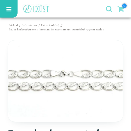
0
/
/
//
Főoldal
Ezüst ékszer
Ezüst karkötő
Ezüst karkötő préselt finoman díszített áttört szemekből 5.5mm széles